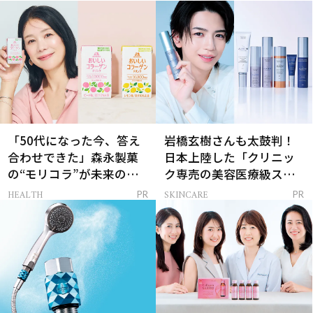
「50代になった今、答え
岩橋玄樹さんも太鼓判！
合わせできた」森永製菓
日本上陸した「クリニッ
の“モリコラ”が未来のキ
ク専売の美容医療級スキ
レイを連れてくる！
ンケア」
HEALTH
SKINCARE
PR
PR