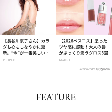
【長谷川京子さん】カラ
【2026ベスコス】塗った
ダも心もしなやかに更
ツヤ感に感動！大人の唇
新。“今”が一番美しい
がぷっくり潤うグロス3選
［特別画像集］
PEOPLE
MAKE UP
Recommended by
FEATURE