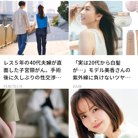
レス５年の40代夫婦が直
「実は20代から白髪
面した子宮頸がん。手術
が…」モデル美香さんの
後に久しぶりの性交渉を
紫外線に負けないツヤ美
試しみたら…
髪ケア
FEMTECH
HAIR