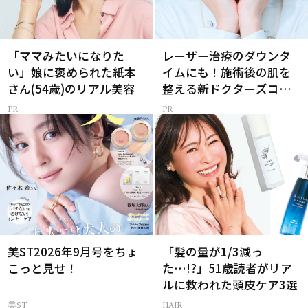
「ママみたいになりた
レーザー治療のダウンタ
い」娘に褒められた紙本
イムにも！施術後の肌を
さん(54歳)のリアル美容
整える新ドクターズコス
メ
美ST2026年9月号をちょ
「髪の量が1/3減っ
こっと見せ！
た…!?」51歳読者がリア
ルに救われた頭皮ケア3選
美ST
HAIR