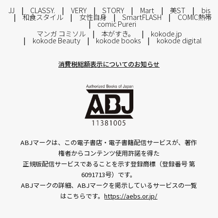
JJ
CLASSY.
VERY
STORY
Mart
美ST
bis
和食スタイル
女性自身
SmartFLASH
COMIC熱帯
comic Pureri
マンガ コミソル
本がすき。
kokode.jp
kokode Beauty
kokode books
kokode digital
消費税総額表示についてのお知らせ
ABJマークは、この電子書店・電子書籍配信サービスが、著作
権者からコンテンツ使用許諾を得た
正規版配信サービスであることを示す登録商標（登録番号 第
6091713号）です。
ABJマークの詳細、ABJマークを掲示しているサービスの一覧
はこちらです。
https://aebs.or.jp/