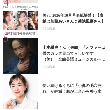
美ST 2026年10月号表紙解禁！【表
紙は加藤あいさん＆菊池風磨さん】
PEOPLE
山本耕史さん（49歳）「オファーは
僕のカラダ目当てらしいです
（笑）」全編英語ミュージカルへの
挑戦
PEOPLE
使い続けるうちに「小鼻の毛穴汚
れ」が軽減！肌が土台から整う水
PR