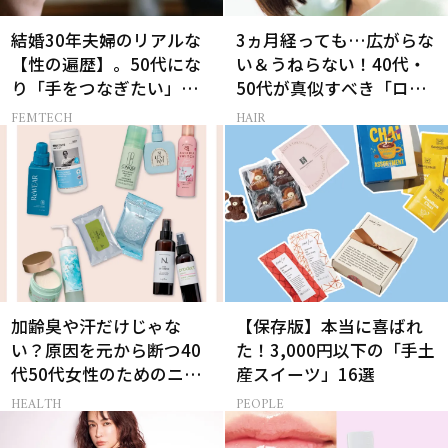
結婚30年夫婦のリアルな
3ヵ月経っても…広がらな
【性の遍歴】。50代にな
い＆うねらない！40代・
り「手をつなぎたい」と
50代が真似すべき「ロー
願う理由とは
レイヤーボブ」
FEMTECH
HAIR
加齢臭や汗だけじゃな
【保存版】本当に喜ばれ
い？原因を元から断つ40
た！3,000円以下の「手土
代50代女性のためのニオ
産スイーツ」16選
イケア
HEALTH
PEOPLE