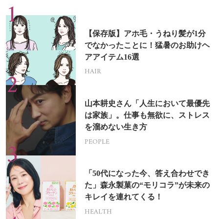
【保存版】アホ毛・うねり髪が1分
でなかったことに！猛暑のお助けヘ
アアイテム16選
HAIR
山本耕史さん「人生において最優先
は家族」。仕事も無欲に、ストレス
を溜めない生き方
PEOPLE
「50代になった今、答え合わせでき
た」森永製菓の“モリコラ”が未来の
キレイを連れてくる！
HEALTH