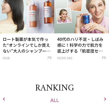
ロート製薬が本気で作っ
40代のハリ不足・しぼみ
た“オンラインでしか買え
感に！科学の力で肌力を
ない”大人のシャンプー＆
底上げする「肌密度セラ
トリートメントって？
ム」
HAIR
SKINCARE
PR
PR
RANKING
ALL