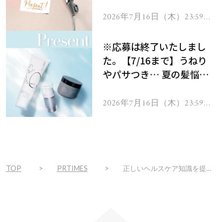
ーテのシャインリバース
ヘアドライヤー ジュエル
2026年7月16日（木）23:59ま
で
をプレゼント！
※応募は終了いたしまし
た。【7/16まで】うねり
やパサつき… 夏の髪悩み
を解消するヘアケアアイテ
ムを13名様にプレゼン
2026年7月16日（木）23:59ま
で
ト！
TOP
PRTIMES
正しいヘルスケア知識を提供し女性の活躍を支援！ミュゼプラチナム×グレイスグループ『プレコンセプションケアプロジェクト』開始