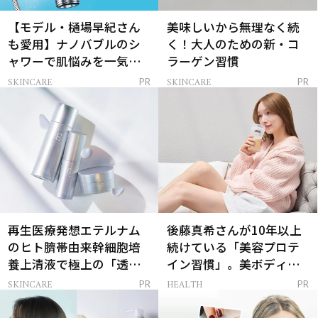
【モデル・樋場早紀さん
美味しいから無理なく続
も愛用】ナノバブルのシ
く！大人のための新・コ
ャワーで肌悩みを一気に
ラーゲン習慣
解決
SKINCARE
SKINCARE
PR
PR
再生医療発想エテルナム
後藤真希さんが10年以上
のヒト臍帯由来幹細胞培
続けている「美容プロテ
養上清液で極上の「透明
イン習慣」。美ボディを
感ハリ肌」へ
支える朝ルーティンと
SKINCARE
HEALTH
PR
PR
は？