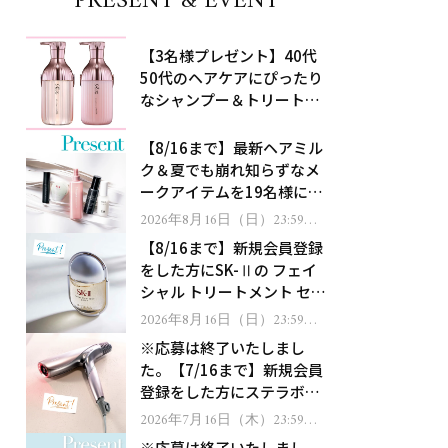
PRESENT & EVENT
【3名様プレゼント】40代
50代のヘアケアにぴったり
なシャンプー＆トリートメ
ントで、うねり悩みに対
処！
【8/16まで】最新ヘアミル
ク＆夏でも崩れ知らずなメ
ークアイテムを19名様にプ
レゼント！
2026年8月16日（日）23:59ま
で
【8/16まで】新規会員登録
をした方にSK-Ⅱの フェイ
シャル トリートメント セラ
ムをプレゼント！
2026年8月16日（日）23:59ま
で
※応募は終了いたしまし
た。【7/16まで】新規会員
登録をした方にステラボー
テのシャインリバース ヘア
2026年7月16日（木）23:59ま
で
ドライヤー ジュエルをプレ
※応募は終了いたしまし