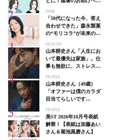
とに！猛暑のお助けヘア
アイテム16選
HAIR
「50代になった今、答え
合わせできた」森永製菓
の“モリコラ”が未来のキ
レイを連れてくる！
HEALTH
山本耕史さん「人生にお
いて最優先は家族」。仕
事も無欲に、ストレスを
溜めない生き方
PEOPLE
山本耕史さん（49歳）
「オファーは僕のカラダ
目当てらしいです
（笑）」全編英語ミュー
PEOPLE
ジカルへの挑戦
美ST 2026年10月号表紙
解禁！【表紙は加藤あい
さん＆菊池風磨さん】