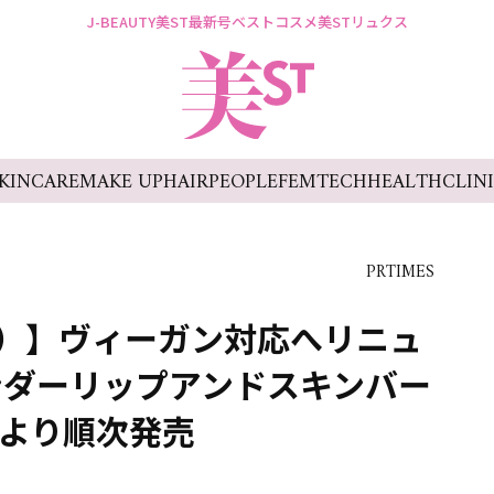
J-BEAUTY
美ST最新号
ベストコスメ
美STリュクス
KINCARE
MAKE UP
HAIR
PEOPLE
FEMTECH
HEALTH
CLIN
PRTIMES
ダム）】ヴィーガン対応へリニュ
ンダーリップアンドスキンバー
）より順次発売