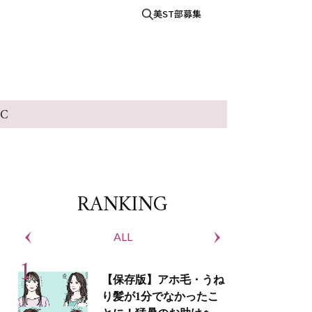
美ST部募集
IC
RANKING
ALL
S
【保存版】アホ毛・うね
り髪が1分でなかったこ