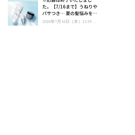
ゼント！
た。【7/16まで】うねりや
パサつき… 夏の髪悩みを解
消するヘアケアアイテムを
2026年7月16日（木）23:59ま
で
13名様にプレゼント！