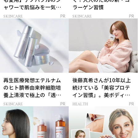
ャワーで肌悩みを一気に
ラーゲン習慣
解決
SKINCARE
SKINCARE
PR
PR
再生医療発想エテルナム
後藤真希さんが10年以上
のヒト臍帯由来幹細胞培
続けている「美容プロテ
養上清液で極上の「透明
イン習慣」。美ボディを
感ハリ肌」へ
支える朝ルーティンと
SKINCARE
HEALTH
PR
PR
は？