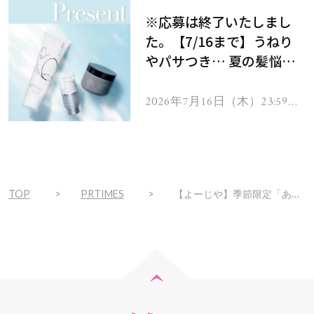
※応募は終了いたしまし
た。【7/16まで】うねり
やパサつき… 夏の髪悩み
を解消するヘアケアアイテ
ムを13名様にプレゼン
2026年7月16日（木）23:59ま
で
ト！
TOP
PRTIMES
【よーじや】季節限定「あぶらとり紙 さくら」今年も販売します≪発売日：2023年2月1日(水)≫