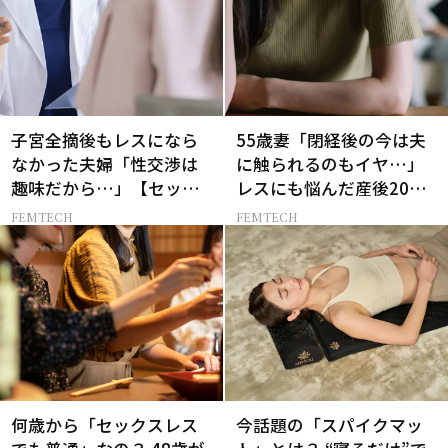
子宮全摘後もレスになら
55歳妻「閉経後の今は夫
なかった夫婦「性交渉は
に触られるのもイヤ…」
趣味だから…」【セック
レスにも悩んだ産後20年
スレス AND THE CITY -女
の葛藤
FEMTECH
FEMTECH
たちの告白-】
何歳から「セックスレス
今話題の「スパイクマッ