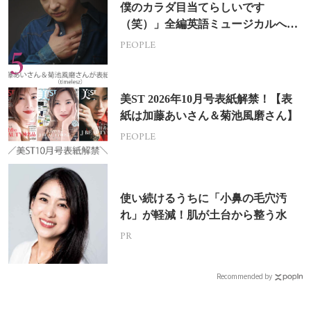
僕のカラダ目当てらしいです
（笑）」全編英語ミュージカルへの
挑戦
PEOPLE
美ST 2026年10月号表紙解禁！【表
紙は加藤あいさん＆菊池風磨さん】
PEOPLE
使い続けるうちに「小鼻の毛穴汚
れ」が軽減！肌が土台から整う水
PR
Recommended by