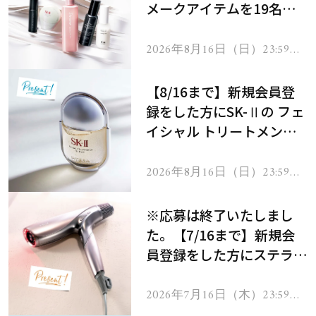
メークアイテムを19名様
にプレゼント！
2026年8月16日（日）23:59ま
で
【8/16まで】新規会員登
録をした方にSK-Ⅱの フェ
イシャル トリートメント
セラムをプレゼント！
2026年8月16日（日）23:59ま
で
※応募は終了いたしまし
た。【7/16まで】新規会
員登録をした方にステラボ
ーテのシャインリバース
ヘアドライヤー ジュエル
2026年7月16日（木）23:59ま
で
をプレゼント！