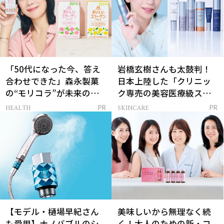
「50代になった今、答え
岩橋玄樹さんも太鼓判！
合わせできた」森永製菓
日本上陸した「クリニッ
の“モリコラ”が未来のキ
ク専売の美容医療級スキ
レイを連れてくる！
ンケア」
HEALTH
SKINCARE
PR
PR
【モデル・樋場早紀さん
美味しいから無理なく続
も愛用】ナノバブルのシ
く！大人のための新・コ