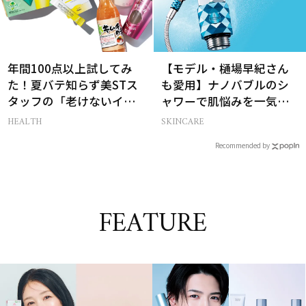
年間100点以上試してみ
【モデル・樋場早紀さん
た！夏バテ知らず美STス
も愛用】ナノバブルのシ
タッフの「老けないイン
ャワーで肌悩みを一気に
ナーケア」21選
解決
HEALTH
SKINCARE
Recommended by
FEATURE