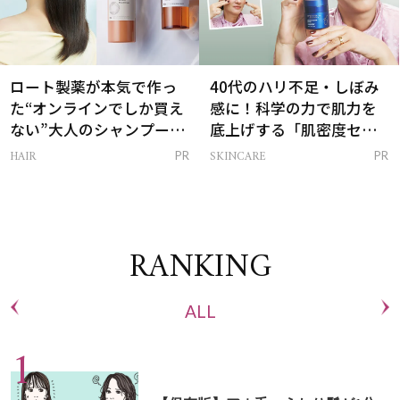
ロート製薬が本気で作っ
40代のハリ不足・しぼみ
た“オンラインでしか買え
感に！科学の力で肌力を
ない”大人のシャンプー＆
底上げする「肌密度セラ
トリートメントって？
ム」
HAIR
SKINCARE
PR
PR
RANKING
ALL