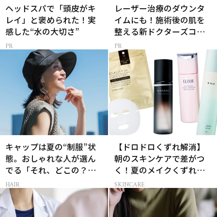
ヘッドスパで「頭皮がキ
レーザー治療のダウンタ
レイ」と褒められた！実
イムにも！施術後の肌を
感した“水の大切さ”
整える新ドクターズコス
メ
キャップは夏の“制服”状
【ドロドロくずれ解消】
態。おしゃれな人が選ん
朝のスキンケアで差がつ
でる「それ、どこの？」
く！夏のメイクくずれ防
と聞かれる100％完全遮光
止術
HAIR
SKINCARE
のUV帽子とは？