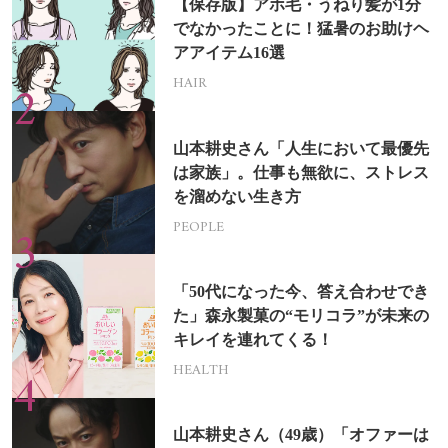
【保存版】アホ毛・うねり髪が1分
でなかったことに！猛暑のお助けヘ
アアイテム16選
HAIR
山本耕史さん「人生において最優先
は家族」。仕事も無欲に、ストレス
を溜めない生き方
PEOPLE
「50代になった今、答え合わせでき
た」森永製菓の“モリコラ”が未来の
キレイを連れてくる！
HEALTH
山本耕史さん（49歳）「オファーは