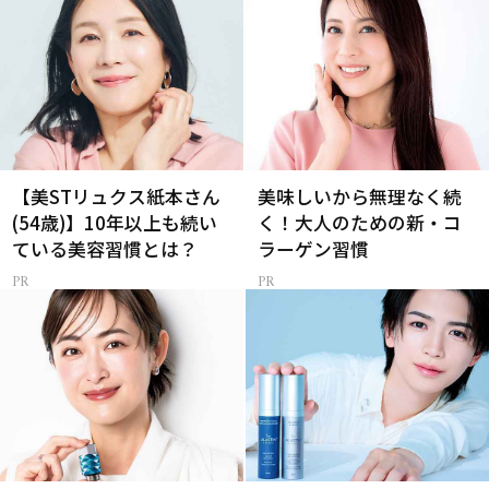
【美STリュクス紙本さん
美味しいから無理なく続
(54歳)】10年以上も続い
く！大人のための新・コ
ている美容習慣とは？
ラーゲン習慣