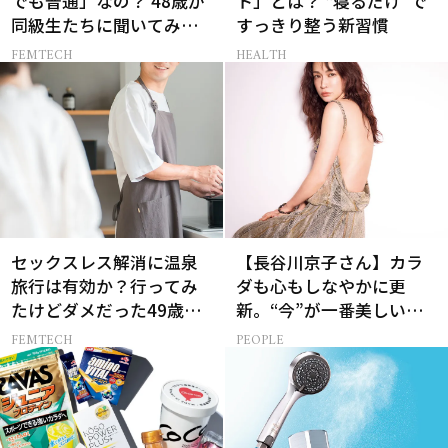
でも普通」なの？ 48歳が
ト」とは？ “寝るだけ”で
同級生たちに聞いてみた
すっきり整う新習慣
ら…
FEMTECH
HEALTH
セックスレス解消に温泉
【長谷川京子さん】カラ
旅行は有効か？行ってみ
ダも心もしなやかに更
たけどダメだった49歳妻
新。“今”が一番美しい
の「思わぬ収穫」
［特別画像集］
FEMTECH
PEOPLE