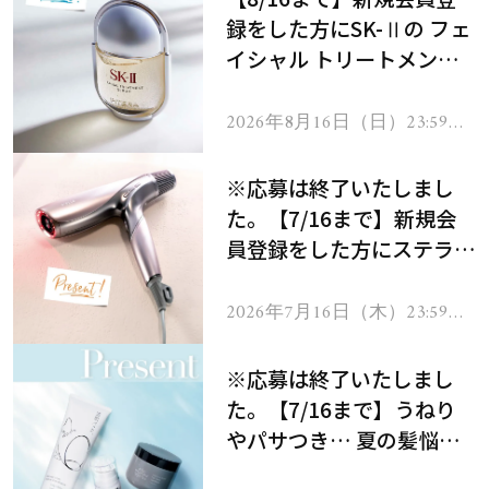
録をした方にSK-Ⅱの フェ
イシャル トリートメント
セラムをプレゼント！
2026年8月16日（日）23:59ま
で
※応募は終了いたしまし
た。【7/16まで】新規会
員登録をした方にステラボ
ーテのシャインリバース
ヘアドライヤー ジュエル
2026年7月16日（木）23:59ま
で
をプレゼント！
※応募は終了いたしまし
た。【7/16まで】うねり
やパサつき… 夏の髪悩み
を解消するヘアケアアイテ