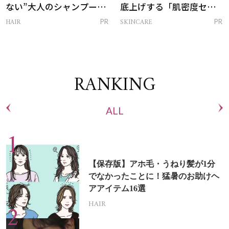
ない”大人のシャンプー＆
底上げする「肌密度セラ
トリートメントって？
ム」
HAIR
SKINCARE
PR
PR
RANKING
ALL
【保存版】アホ毛・うねり髪が1分
でなかったことに！猛暑のお助けヘ
アアイテム16選
HAIR