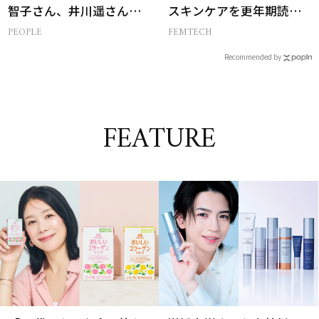
智子さん、井川遥さんと
スキンケアを更年期読者
集まる理由は…
が本気でお試し！
PEOPLE
FEMTECH
Recommended by
FEATURE