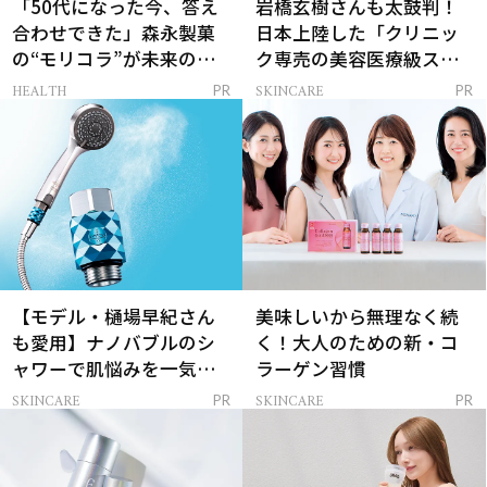
「50代になった今、答え
岩橋玄樹さんも太鼓判！
合わせできた」森永製菓
日本上陸した「クリニッ
の“モリコラ”が未来のキ
ク専売の美容医療級スキ
レイを連れてくる！
ンケア」
HEALTH
SKINCARE
PR
PR
【モデル・樋場早紀さん
美味しいから無理なく続
も愛用】ナノバブルのシ
く！大人のための新・コ
ャワーで肌悩みを一気に
ラーゲン習慣
解決
SKINCARE
SKINCARE
PR
PR