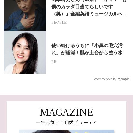
僕のカラダ目当てらしいです
（笑）」全編英語ミュージカルへの
挑戦
PEOPLE
使い続けるうちに「小鼻の毛穴汚
れ」が軽減！肌が土台から整う水
PR
Recommended by
MAGAZINE
一生元気に！自愛ビューティ