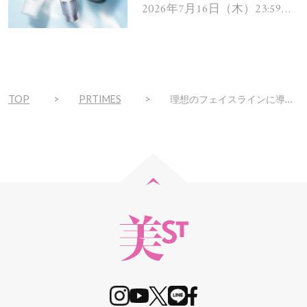
ムを13名様にプレゼン
2026年7月16日（木）23:59ま
で
ト！
TOP
PRTIMES
理想のフェイスラインに導くの虎の巻–『ANLAN リフトカッサ』2022年1月19日(木)より新発売！