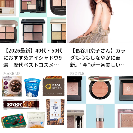
【2026最新】40代・50代
【長谷川京子さん】カラ
におすすめアイシャドウ9
ダも心もしなやかに更
選｜歴代ベストコスメ受
新。“今”が一番美しい
賞まとめ
［特別画像集］
MAKE UP
PEOPLE