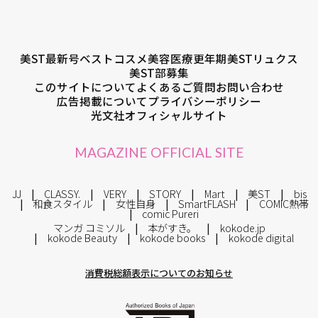
美ST最新号
ベストコスメ
美容医療
更年期
美STリュクス
美ST部募集
このサイトについて
よくあるご質問
お問い合わせ
広告掲載について
プライバシーポリシー
光文社オフィシャルサイト
MAGAZINE OFFICIAL SITE
JJ
CLASSY.
VERY
STORY
Mart
美ST
bis
和食スタイル
女性自身
SmartFLASH
COMIC熱帯
comic Pureri
マンガ コミソル
本がすき。
kokode.jp
kokode Beauty
kokode books
kokode digital
消費税総額表示についてのお知らせ