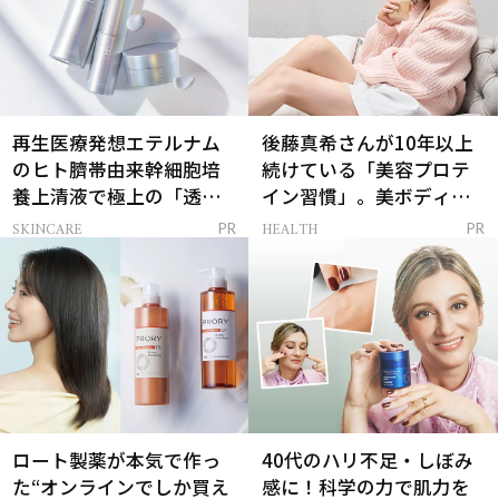
再生医療発想エテルナム
後藤真希さんが10年以上
のヒト臍帯由来幹細胞培
続けている「美容プロテ
養上清液で極上の「透明
イン習慣」。美ボディを
感ハリ肌」へ
支える朝ルーティンと
SKINCARE
HEALTH
PR
PR
は？
ロート製薬が本気で作っ
40代のハリ不足・しぼみ
た“オンラインでしか買え
感に！科学の力で肌力を