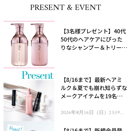
PRESENT & EVENT
【3名様プレゼント】40代
50代のヘアケアにぴった
りなシャンプー＆トリート
メントで、うねり悩みに対
処！
【8/16まで】最新ヘアミ
ルク＆夏でも崩れ知らずな
メークアイテムを19名様
にプレゼント！
2026年8月16日（日）23:59ま
で
【8/16まで】新規会員登