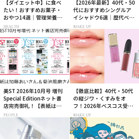
【ダイエット中】に食べ
【2026年最新】40代・50
たい！おすすめお菓子・
代におすすめシングルア
おやつ14選｜管理栄養士
イシャドウ6選｜歴代ベス
監修
トコスメ受賞まとめ
HEALTH
MAKE UP
美ST 2026年10月号 増刊
【徹底比較】40代・50代
Special Editionネット書
の縦ジワ・くすみをオ
店完売御礼！【表紙は加
フ！2026年ベスコス受賞
藤あいさん＆菊池風磨さ
リキッドルージュ3選
PEOPLE
MAKE UP
ん】