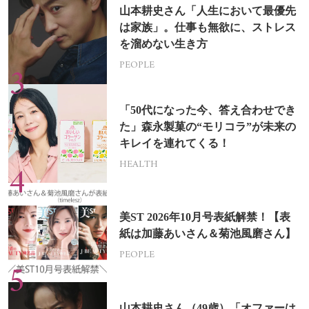
山本耕史さん「人生において最優先
は家族」。仕事も無欲に、ストレス
を溜めない生き方
PEOPLE
「50代になった今、答え合わせでき
た」森永製菓の“モリコラ”が未来の
キレイを連れてくる！
HEALTH
美ST 2026年10月号表紙解禁！【表
紙は加藤あいさん＆菊池風磨さん】
PEOPLE
山本耕史さん（49歳）「オファーは