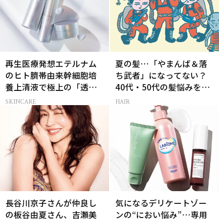
再生医療発想エテルナム
夏の髪…「やまんば＆落
のヒト臍帯由来幹細胞培
ち武者」になってない？
養上清液で極上の「透明
40代・50代の髪悩みをレ
感ハリ肌」へ
スキューする裏ワザ
SKINCARE
HAIR
長谷川京子さんが仲良し
気になるデリケートゾー
の板谷由夏さん、吉瀬美
ンの“におい悩み”…専用