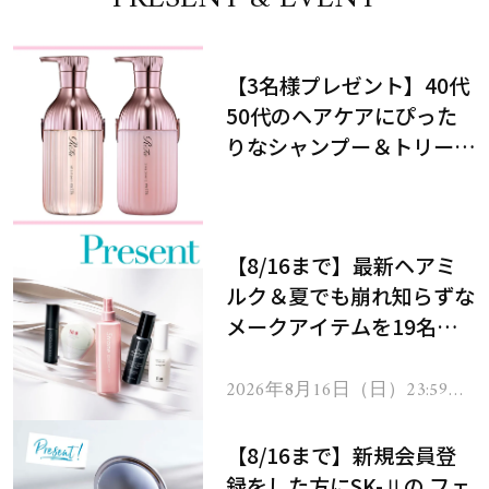
【3名様プレゼント】40代
50代のヘアケアにぴった
りなシャンプー＆トリート
メントで、うねり悩みに対
処！
【8/16まで】最新ヘアミ
ルク＆夏でも崩れ知らずな
メークアイテムを19名様
にプレゼント！
2026年8月16日（日）23:59ま
で
【8/16まで】新規会員登
録をした方にSK-Ⅱの フェ