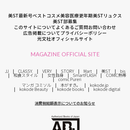
美ST最新号
ベストコスメ
美容医療
更年期
美STリュクス
美ST部募集
このサイトについて
よくあるご質問
お問い合わせ
広告掲載について
プライバシーポリシー
光文社オフィシャルサイト
MAGAZINE OFFICIAL SITE
JJ
CLASSY.
VERY
STORY
Mart
美ST
bis
和食スタイル
女性自身
SmartFLASH
COMIC熱帯
comic Pureri
マンガ コミソル
本がすき。
kokode.jp
kokode Beauty
kokode books
kokode digital
消費税総額表示についてのお知らせ