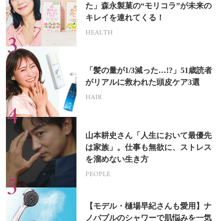
た」森永製菓の“モリコラ”が未来の
キレイを連れてくる！
HEALTH
「髪の量が1/3減った…!?」51歳読者
がリアルに救われた頭皮ケア3選
HAIR
山本耕史さん「人生において最優先
は家族」。仕事も無欲に、ストレス
を溜めない生き方
PEOPLE
【モデル・樋場早紀さんも愛用】ナ
ノバブルのシャワーで肌悩みを一気