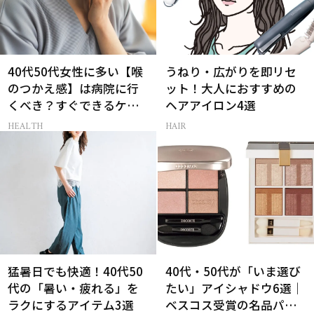
40代50代女性に多い【喉
うねり・広がりを即リセ
のつかえ感】は病院に行
ット！大人におすすめの
くべき？すぐできるケア5
ヘアアイロン4選
選も！
HEALTH
HAIR
猛暑日でも快適！40代50
40代・50代が「いま選び
代の「暑い・疲れる」を
たい」アイシャドウ6選｜
ラクにするアイテム3選
ベスコス受賞の名品パレ