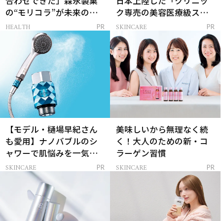
合わせできた」森永製菓
日本上陸した「クリニッ
の“モリコラ”が未来のキ
ク専売の美容医療級スキ
レイを連れてくる！
ンケア」
HEALTH
SKINCARE
PR
PR
【モデル・樋場早紀さん
美味しいから無理なく続
も愛用】ナノバブルのシ
く！大人のための新・コ
ャワーで肌悩みを一気に
ラーゲン習慣
解決
SKINCARE
SKINCARE
PR
PR