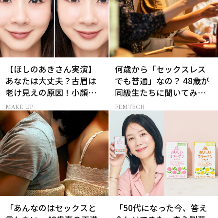
【ほしのあきさん実演】
何歳から「セックスレス
あなたは大丈夫？古眉は
でも普通」なの？ 48歳が
老け見えの原因！小顔と
同級生たちに聞いてみた
目元パッチリを叶える美
ら…
MAKE UP
FEMTECH
眉術
「あんなのはセックスと
「50代になった今、答え