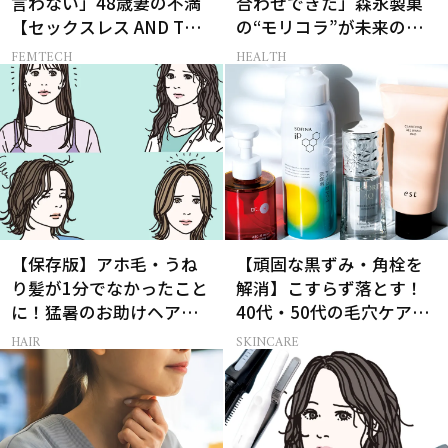
言わない」48歳妻の不満
合わせできた」森永製菓
【セックスレス AND THE
の“モリコラ”が未来のキ
CITY -女たちの告白-】
レイを連れてくる！
FEMTECH
HEALTH
【保存版】アホ毛・うね
【頑固な黒ずみ・角栓を
り髪が1分でなかったこと
解消】こすらず落とす！
に！猛暑のお助けヘアア
40代・50代の毛穴ケア4
イテム16選
選
HAIR
SKINCARE