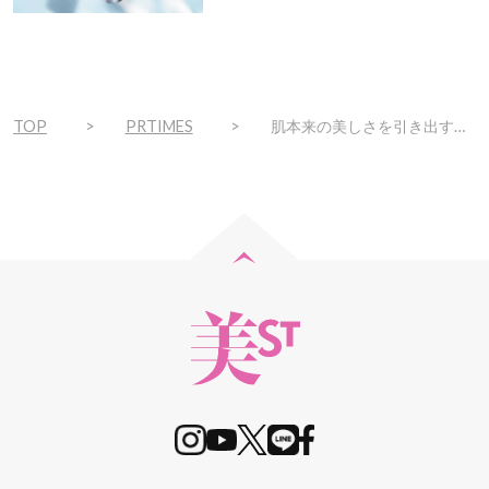
で
ト！
TOP
PRTIMES
肌本来の美しさを引き出す『オルビスユーシリーズ』より、塗っているだけで本格ケアできる初のベースメイクアイテムが誕生 2023 年3月22日（水）発売