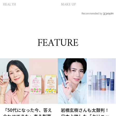
ット＆単色アイカラー
HEALTH
MAKE UP
Recommended by
FEATURE
「50代になった今、答え
岩橋玄樹さんも太鼓判！