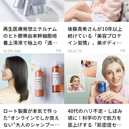
再生医療発想エテルナム
後藤真希さんが10年以上
のヒト臍帯由来幹細胞培
続けている「美容プロテ
養上清液で極上の「透明
イン習慣」。美ボディを
感ハリ肌」へ
支える朝ルーティンと
SKINCARE
HEALTH
PR
PR
は？
ロート製薬が本気で作っ
40代のハリ不足・しぼみ
た“オンラインでしか買え
感に！科学の力で肌力を
ない”大人のシャンプー＆
底上げする「肌密度セラ