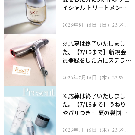
イシャル トリートメント
セラムをプレゼント！
2026年8月16日（日）23:59ま
で
※応募は終了いたしまし
た。【7/16まで】新規会
員登録をした方にステラボ
ーテのシャインリバース
ヘアドライヤー ジュエル
2026年7月16日（木）23:59ま
で
をプレゼント！
※応募は終了いたしまし
た。【7/16まで】うねり
やパサつき… 夏の髪悩み
を解消するヘアケアアイテ
ムを13名様にプレゼン
2026年7月16日（木）23:59ま