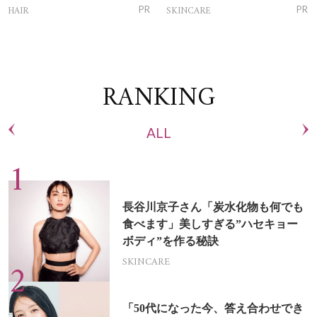
トリートメントって？
ム」
HAIR
SKINCARE
PR
PR
RANKING
ALL
長谷川京子さん「炭水化物も何でも
食べます」美しすぎる”ハセキョー
ボディ”を作る秘訣
SKINCARE
「50代になった今、答え合わせでき