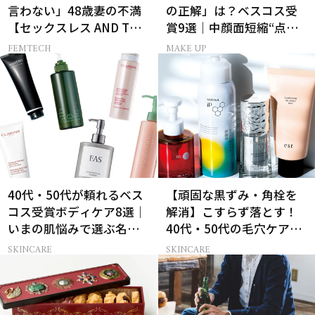
言わない」48歳妻の不満
の正解」は？ベスコス受
【セックスレス AND THE
賞9選｜中顔面短縮“点置
CITY -女たちの告白-】
き”メイク法も
FEMTECH
MAKE UP
40代・50代が頼れるベス
【頑固な黒ずみ・角栓を
コス受賞ボディケア8選｜
解消】こすらず落とす！
いまの肌悩みで選ぶ名品
40代・50代の毛穴ケア4
まとめ
選
SKINCARE
SKINCARE