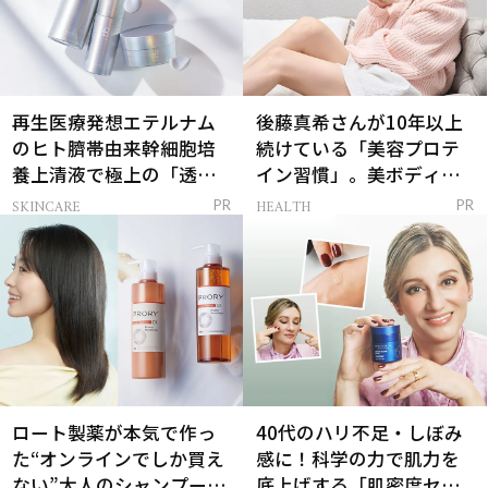
再生医療発想エテルナム
後藤真希さんが10年以上
のヒト臍帯由来幹細胞培
続けている「美容プロテ
養上清液で極上の「透明
イン習慣」。美ボディを
感ハリ肌」へ
支える朝ルーティンと
SKINCARE
HEALTH
PR
PR
は？
ロート製薬が本気で作っ
40代のハリ不足・しぼみ
た“オンラインでしか買え
感に！科学の力で肌力を
ない”大人のシャンプー＆
底上げする「肌密度セラ