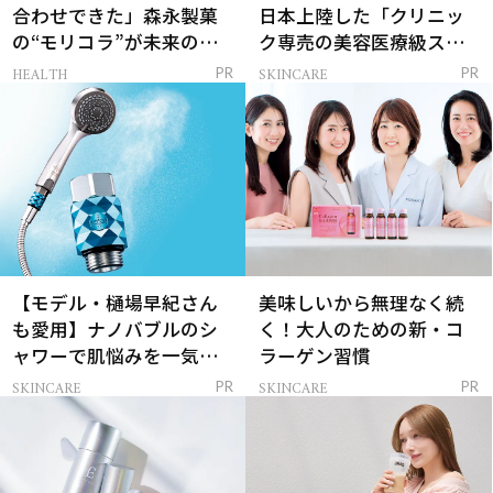
合わせできた」森永製菓
日本上陸した「クリニッ
の“モリコラ”が未来のキ
ク専売の美容医療級スキ
レイを連れてくる！
ンケア」
HEALTH
SKINCARE
PR
PR
【モデル・樋場早紀さん
美味しいから無理なく続
も愛用】ナノバブルのシ
く！大人のための新・コ
ャワーで肌悩みを一気に
ラーゲン習慣
解決
SKINCARE
SKINCARE
PR
PR