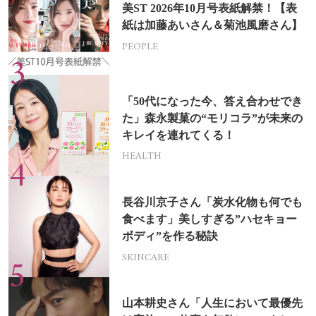
美ST 2026年10月号表紙解禁！【表
紙は加藤あいさん＆菊池風磨さん】
PEOPLE
「50代になった今、答え合わせでき
た」森永製菓の“モリコラ”が未来の
キレイを連れてくる！
HEALTH
長谷川京子さん「炭水化物も何でも
食べます」美しすぎる”ハセキョー
ボディ”を作る秘訣
SKINCARE
山本耕史さん「人生において最優先