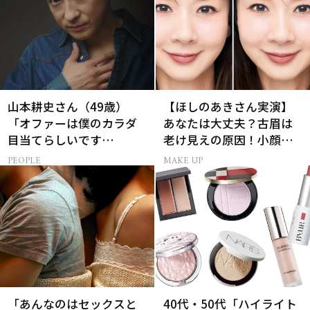
山本耕史さん（49歳）
【ほしのあきさん実演】
「オファーは僕のカラダ
あなたは大丈夫？古眉は
目当てらしいです
老け見えの原因！小顔と
（笑）」全編英語ミュー
目元パッチリを叶える美
PEOPLE
MAKE UP
ジカルへの挑戦
眉術
「あんなのはセックスと
40代・50代「ハイライト