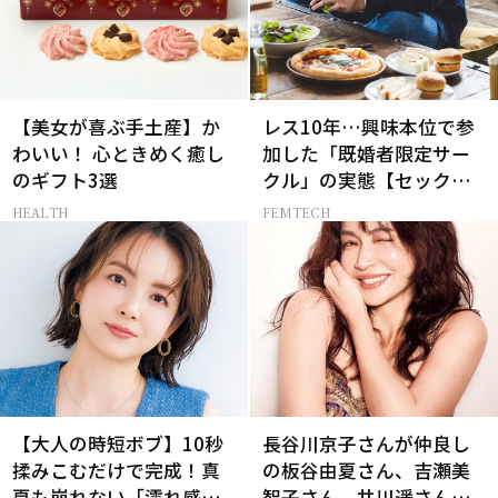
【美女が喜ぶ手土産】か
レス10年…興味本位で参
わいい！ 心ときめく癒し
加した「既婚者限定サー
のギフト3選
クル」の実態【セックス
レス AND THE CITY -女た
HEALTH
FEMTECH
ちの告白-】
【大人の時短ボブ】10秒
長谷川京子さんが仲良し
揉みこむだけで完成！真
の板谷由夏さん、吉瀬美
夏も崩れない「濡れ感ハ
智子さん、井川遥さんと