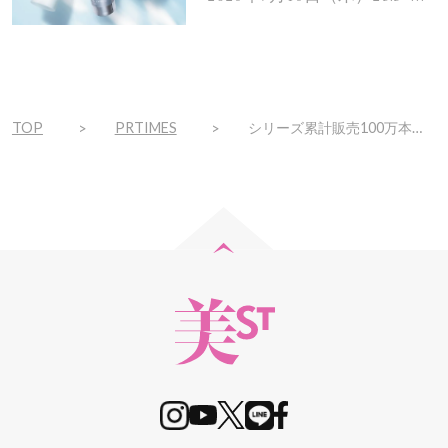
で
ト！
TOP
PRTIMES
シリーズ累計販売100万本突破のヘアケアブランド【Promille】COSME Week TOKYOに初出展