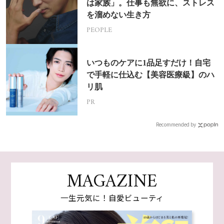
は家族」。仕事も無欲に、ストレス
を溜めない生き方
PEOPLE
いつものケアに1品足すだけ！自宅
で手軽に仕込む【美容医療級】のハ
リ肌
PR
Recommended by
MAGAZINE
一生元気に！自愛ビューティ