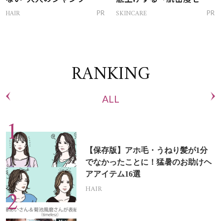
トリートメントって？
ム」
HAIR
SKINCARE
PR
PR
RANKING
ALL
【保存版】アホ毛・うねり髪が1分
でなかったことに！猛暑のお助けヘ
アアイテム16選
HAIR