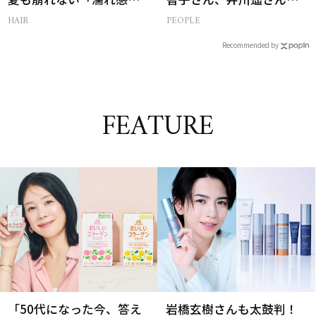
ンサムヘア」
集まる理由は…
HAIR
PEOPLE
Recommended by
FEATURE
「50代になった今、答え
岩橋玄樹さんも太鼓判！