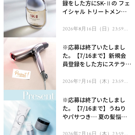
録をした方にSK-Ⅱの フェ
イシャル トリートメント
セラムをプレゼント！
2026年8月16日（日）23:59ま
で
※応募は終了いたしまし
た。【7/16まで】新規会
員登録をした方にステラボ
ーテのシャインリバース
ヘアドライヤー ジュエル
2026年7月16日（木）23:59ま
で
をプレゼント！
※応募は終了いたしまし
た。【7/16まで】うねり
やパサつき… 夏の髪悩み
を解消するヘアケアアイテ
ムを13名様にプレゼン
2026年7月16日（木）23:59ま