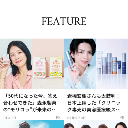
FEATURE
「50代になった今、答え
岩橋玄樹さんも太鼓判！
合わせできた」森永製菓
日本上陸した「クリニッ
の“モリコラ”が未来のキ
ク専売の美容医療級スキ
レイを連れてくる！
ンケア」
HEALTH
SKINCARE
PR
PR