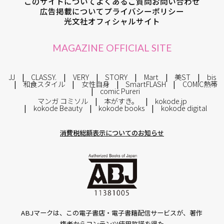
このサイトについて
よくあるご質問
お問い合わせ
広告掲載について
プライバシーポリシー
光文社オフィシャルサイト
MAGAZINE OFFICIAL SITE
JJ
CLASSY.
VERY
STORY
Mart
美ST
bis
和食スタイル
女性自身
SmartFLASH
COMIC熱帯
comic Pureri
マンガ コミソル
本がすき。
kokode.jp
kokode Beauty
kokode books
kokode digital
消費税総額表示についてのお知らせ
ABJマークは、この電子書店・電子書籍配信サービスが、著作
権者からコンテンツ使用許諾を得た