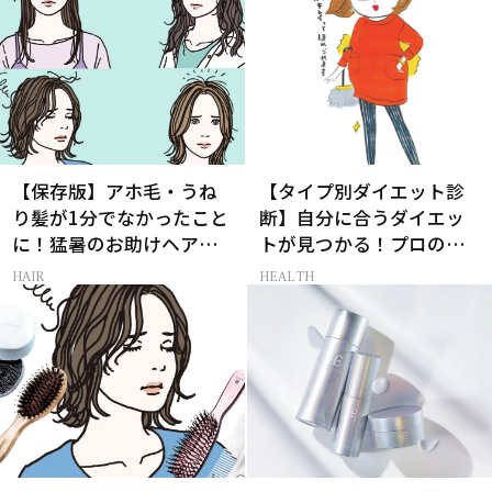
【保存版】アホ毛・うね
【タイプ別ダイエット診
り髪が1分でなかったこと
断】自分に合うダイエッ
に！猛暑のお助けヘアア
トが見つかる！プロの教
イテム16選
える体質別ダイエット方
HAIR
HEALTH
法