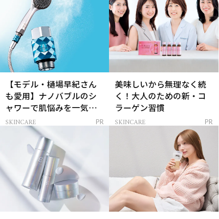
【モデル・樋場早紀さん
美味しいから無理なく続
も愛用】ナノバブルのシ
く！大人のための新・コ
ャワーで肌悩みを一気に
ラーゲン習慣
解決
SKINCARE
SKINCARE
PR
PR