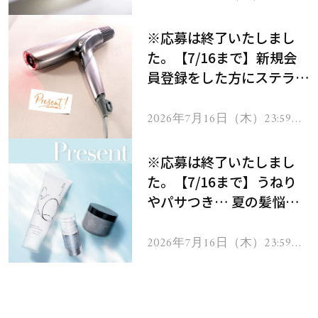
で
※応募は終了いたしまし
た。【7/16まで】新規会
員登録をした方にステラボ
ーテのシャインリバース
ヘアドライヤー ジュエル
2026年7月16日（木）23:59ま
で
をプレゼント！
※応募は終了いたしまし
た。【7/16まで】うねり
やパサつき… 夏の髪悩み
を解消するヘアケアアイテ
ムを13名様にプレゼン
2026年7月16日（木）23:59ま
で
ト！