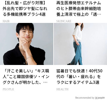
【乱れ髪・広がり対策】
再生医療発想エテルナム
外出先で即ツヤ髪になれ
のヒト臍帯由来幹細胞培
る多機能携帯ブラシ4選
養上清液で極上の「透明
感ハリ肌」へ
HAIR
SKINCARE
「汗こそ美しい」“キス職
猛暑日でも快適！40代50
人”こと韓国俳優ソ・イン
代の「暑い・疲れる」を
グクさんが明かした、惹
ラクにするアイテム3選
かれる人の条件とは
PEOPLE
HEALTH
Recommended by