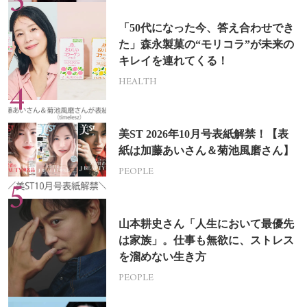
「50代になった今、答え合わせでき
た」森永製菓の“モリコラ”が未来の
キレイを連れてくる！
HEALTH
美ST 2026年10月号表紙解禁！【表
紙は加藤あいさん＆菊池風磨さん】
PEOPLE
山本耕史さん「人生において最優先
は家族」。仕事も無欲に、ストレス
を溜めない生き方
PEOPLE