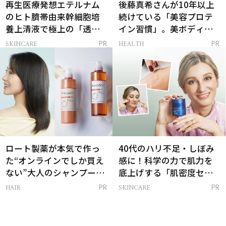
再生医療発想エテルナム
後藤真希さんが10年以上
のヒト臍帯由来幹細胞培
続けている「美容プロテ
養上清液で極上の「透明
イン習慣」。美ボディを
感ハリ肌」へ
支える朝ルーティンと
SKINCARE
HEALTH
PR
PR
は？
ロート製薬が本気で作っ
40代のハリ不足・しぼみ
た“オンラインでしか買え
感に！科学の力で肌力を
ない”大人のシャンプー＆
底上げする「肌密度セラ
トリートメントって？
ム」
HAIR
SKINCARE
PR
PR