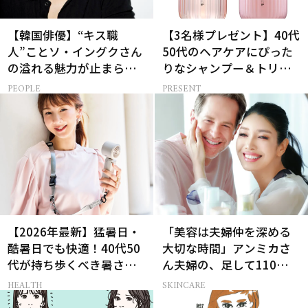
【韓国俳優】“キス職
【3名様プレゼント】40代
人”ことソ・イングクさん
50代のヘアケアにぴった
の溢れる魅力が止まらな
りなシャンプー＆トリー
い【特別画像集】
トメントで、うねり悩み
PEOPLE
PRESENT
に対処！
【2026年最新】猛暑日・
「美容は夫婦仲を深める
酷暑日でも快適！40代50
大切な時間」アンミカさ
代が持ち歩くべき暑さ対
ん夫婦の、足して110歳で
策グッズ
も”今の方が上向き肌”な
HEALTH
SKINCARE
理由