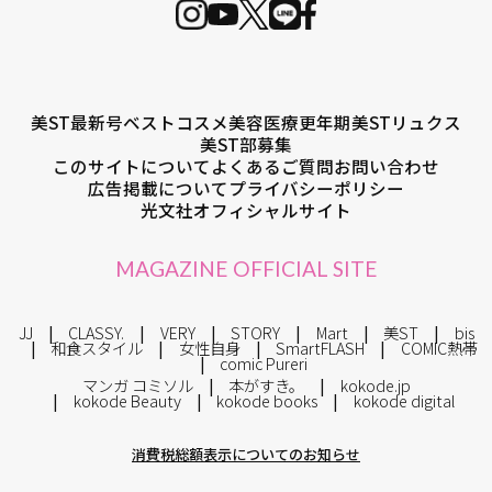
美ST最新号
ベストコスメ
美容医療
更年期
美STリュクス
美ST部募集
このサイトについて
よくあるご質問
お問い合わせ
広告掲載について
プライバシーポリシー
光文社オフィシャルサイト
MAGAZINE OFFICIAL SITE
JJ
CLASSY.
VERY
STORY
Mart
美ST
bis
和食スタイル
女性自身
SmartFLASH
COMIC熱帯
comic Pureri
マンガ コミソル
本がすき。
kokode.jp
kokode Beauty
kokode books
kokode digital
消費税総額表示についてのお知らせ