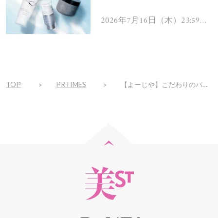
を解消するヘアケアアイテ
ムを13名様にプレゼン
2026年7月16日（木）23:59ま
で
ト！
TOP
PRTIMES
【よーじや】こだわりのバレンタインギフトを初の限定パッケージで発売！＜販売期間：2023年1月25日(水)～2月14日(火)＞