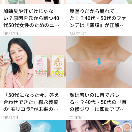
加齢臭や汗だけじゃな
厚塗りだから崩れて
い？原因を元から断つ40
た！？40代・50代のファ
代50代女性のためのニオ
ンデは『薄膜』が正解で
イケア
した
HEALTH
MAKE UP
「50代になった今、答え
顔は若いのに首でバレ
合わせできた」森永製菓
る…？40代・50代の「首
の“モリコラ”が未来のキ
の横ジワ」に即効アプロ
レイを連れてくる！
ーチする最新美容医療と
HEALTH
CLINIC
は