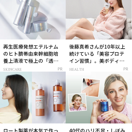
再生医療発想エテルナム
後藤真希さんが10年以上
のヒト臍帯由来幹細胞培
続けている「美容プロテ
養上清液で極上の「透明
イン習慣」。美ボディを
感ハリ肌」へ
支える朝ルーティンと
SKINCARE
HEALTH
PR
PR
は？
ロート製薬が本気で作っ
40代のハリ不足・しぼみ