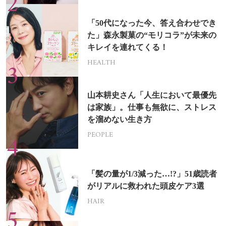
「50代になった今、答え合わせでき
た」森永製菓の“モリコラ”が未来の
キレイを連れてくる！
HEALTH
山本耕史さん「人生において最優先
は家族」。仕事も無欲に、ストレス
を溜めない生き方
PEOPLE
「髪の量が1/3減った…!?」51歳読者
がリアルに救われた頭皮ケア3選
HAIR