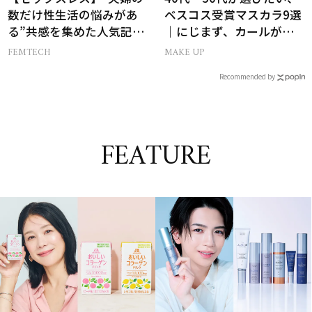
数だけ性生活の悩みがあ
ベスコス受賞マスカラ9選
る”共感を集めた人気記事
｜にじまず、カールが続
10選
く名品
FEMTECH
MAKE UP
Recommended by
FEATURE