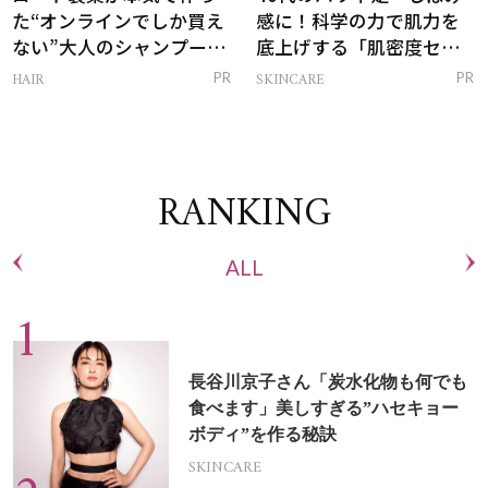
た“オンラインでしか買え
感に！科学の力で肌力を
ない”大人のシャンプー＆
底上げする「肌密度セラ
トリートメントって？
ム」
HAIR
SKINCARE
PR
PR
RANKING
ALL
長谷川京子さん「炭水化物も何でも
食べます」美しすぎる”ハセキョー
ボディ”を作る秘訣
SKINCARE