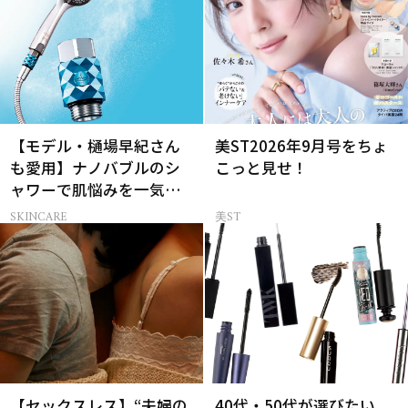
【モデル・樋場早紀さん
美ST2026年9月号をちょ
も愛用】ナノバブルのシ
こっと見せ！
ャワーで肌悩みを一気に
解決
SKINCARE
美ST
【セックスレス】“夫婦の
40代・50代が選びたい、