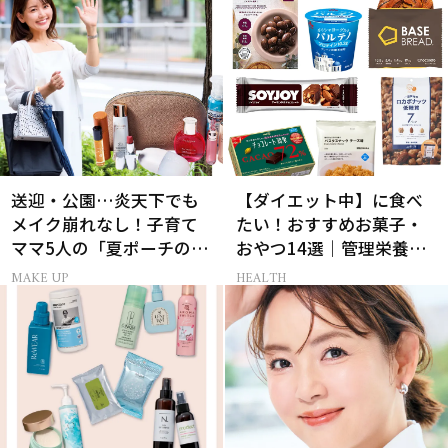
送迎・公園…炎天下でも
【ダイエット中】に食べ
メイク崩れなし！子育て
たい！おすすめお菓子・
ママ5人の「夏ポーチの中
おやつ14選｜管理栄養士
身」
監修
MAKE UP
HEALTH