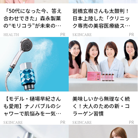
「50代になった今、答え
岩橋玄樹さんも太鼓判！
合わせできた」森永製菓
日本上陸した「クリニッ
の“モリコラ”が未来のキ
ク専売の美容医療級スキ
レイを連れてくる！
ンケア」
HEALTH
SKINCARE
PR
PR
【モデル・樋場早紀さん
美味しいから無理なく続
も愛用】ナノバブルのシ
く！大人のための新・コ
ャワーで肌悩みを一気に
ラーゲン習慣
解決
SKINCARE
SKINCARE
PR
PR