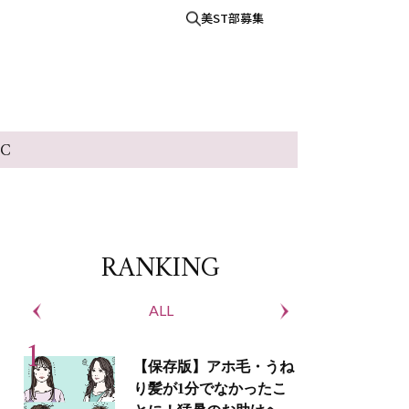
美ST部募集
IC
RANKING
ALL
S
【保存版】アホ毛・うね
り髪が1分でなかったこ