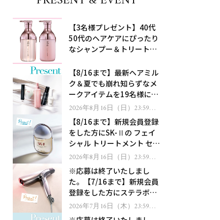
PRESENT & EVENT
【3名様プレゼント】40代
50代のヘアケアにぴったり
なシャンプー＆トリートメ
ントで、うねり悩みに対
処！
【8/16まで】最新ヘアミル
ク＆夏でも崩れ知らずなメ
ークアイテムを19名様にプ
レゼント！
2026年8月16日（日）23:59ま
で
【8/16まで】新規会員登録
をした方にSK-Ⅱの フェイ
シャル トリートメント セラ
ムをプレゼント！
2026年8月16日（日）23:59ま
で
※応募は終了いたしまし
た。【7/16まで】新規会員
登録をした方にステラボー
テのシャインリバース ヘア
2026年7月16日（木）23:59ま
で
ドライヤー ジュエルをプレ
※応募は終了いたしまし