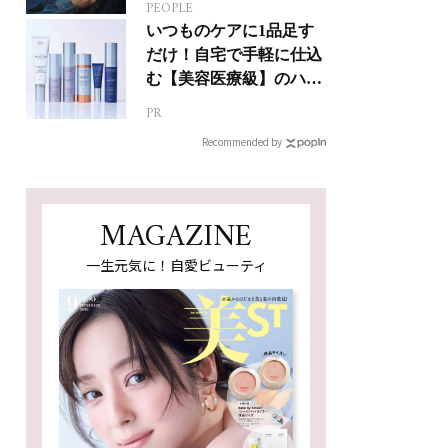
PEOPLE
ジカルへの挑戦
いつものケアに1品足す
だけ！自宅で手軽に仕込
む【美容医療級】のハリ
肌
PR
Recommended by
MAGAZINE
一生元気に！自愛ビューティ