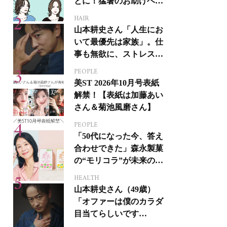
とに！猛暑のお助けヘア
アイテム16選
HAIR
山本耕史さん「人生にお
いて最優先は家族」。仕
事も無欲に、ストレスを
溜めない生き方
PEOPLE
美ST 2026年10月号表紙
解禁！【表紙は加藤あい
さん＆菊池風磨さん】
PEOPLE
「50代になった今、答え
合わせできた」森永製菓
の“モリコラ”が未来のキ
レイを連れてくる！
HEALTH
山本耕史さん（49歳）
「オファーは僕のカラダ
目当てらしいです
（笑）」全編英語ミュー