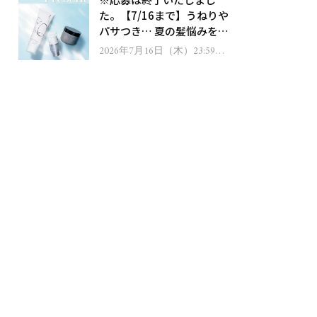
ゼント！
た。【7/16まで】うねりや
パサつき… 夏の髪悩みを解
消するヘアケアアイテムを
2026年7月16日（木）23:59ま
で
13名様にプレゼント！