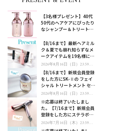
PRESENT & EVENT
【3名様プレゼント】40代
50代のヘアケアにぴったり
なシャンプー＆トリートメ
ントで、うねり悩みに対
処！
【8/16まで】最新ヘアミル
ク＆夏でも崩れ知らずなメ
ークアイテムを19名様にプ
レゼント！
2026年8月16日（日）23:59ま
で
【8/16まで】新規会員登録
をした方にSK-Ⅱの フェイ
シャル トリートメント セラ
ムをプレゼント！
2026年8月16日（日）23:59ま
で
※応募は終了いたしまし
た。【7/16まで】新規会員
登録をした方にステラボー
テのシャインリバース ヘア
2026年7月16日（木）23:59ま
で
ドライヤー ジュエルをプレ
※応募は終了いたしまし