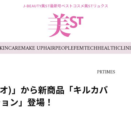
J-BEAUTY
美ST最新号
ベストコスメ
美STリュクス
KINCARE
MAKE UP
HAIR
PEOPLE
FEMTECH
HEALTH
CLIN
PRTIMES
リオ)」から新商品「キルカバ
ション」登場！