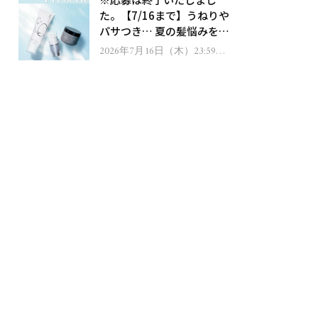
ゼント！
た。【7/16まで】うねりや
パサつき… 夏の髪悩みを解
消するヘアケアアイテムを
2026年7月16日（木）23:59ま
で
13名様にプレゼント！