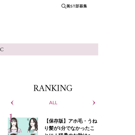
美ST部募集
IC
RANKING
ALL
S
【保存版】アホ毛・うね
り髪が1分でなかったこ