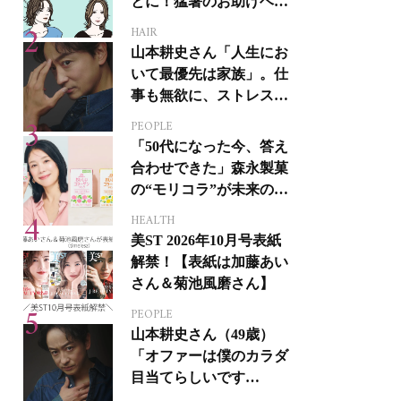
とに！猛暑のお助けヘア
アイテム16選
HAIR
山本耕史さん「人生にお
いて最優先は家族」。仕
事も無欲に、ストレスを
溜めない生き方
PEOPLE
「50代になった今、答え
合わせできた」森永製菓
の“モリコラ”が未来のキ
レイを連れてくる！
HEALTH
美ST 2026年10月号表紙
解禁！【表紙は加藤あい
さん＆菊池風磨さん】
PEOPLE
山本耕史さん（49歳）
「オファーは僕のカラダ
目当てらしいです
（笑）」全編英語ミュー