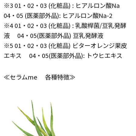
※3 01・02・03 (化粧品) : ヒアルロン酸Na
04・05 (医薬部外品): ヒアルロン酸Na-2
※4 01・02・03 (化粧品) : 乳酸桿菌/豆乳発酵
液 04・05(医薬部外品) 豆乳発酵液
※5 01・02・03 (化粧品) ビターオレンジ果皮
エキス 04・05(医薬部外品): トウヒエキス
≪セラムme 各種特徴≫