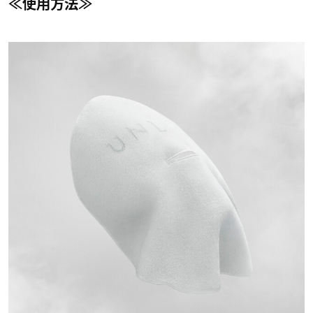
≪使用方法≫