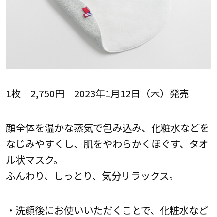
1枚 2,750円 2023年1月12日（木）発売
顔全体を温かな蒸気で包み込み、化粧水などを
なじみやすくし、肌をやわらかくほぐす、タオ
ル状マスク。
ふんわり、しっとり、気分リラックス。
・洗顔後にお使いいただくことで、化粧水など