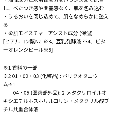
し、べたつき感や閉塞感なく、肌を包み込む
・うるおいを閉じ込めて、肌をなめらかに整え
る
・柔肌モイスチャーアシスト成分 (保湿)
[ヒアルロン酸Na ※3、豆乳発酵液 ※4、ビタ
ーオレンジピール※5]
※1 香料の一部
※2 01・02・03 (化粧品) : ポリクオタニウ
ム-51
04・05 (医薬部外品): 2-メタクリロイルオ
キシエチルホスホリルコリン・メタクリル酸ブ
チル共重合体液