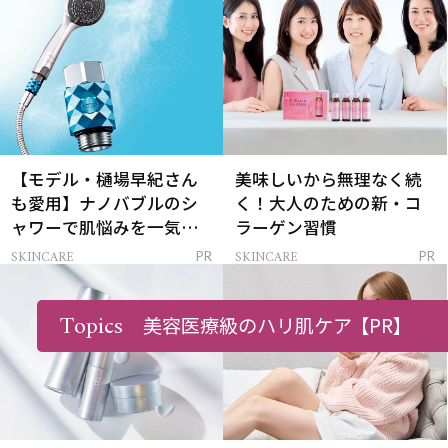
【モデル・樋場早紀さん
美味しいから無理なく続
も愛用】ナノバブルのシ
く！大人のための新・コ
ャワーで肌悩みを一気に
ラーゲン習慣
解決
SKINCARE
SKINCARE
PR
PR
Topics
美容医療級のハリ肌ケア
【PR】