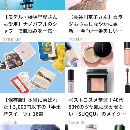
【モデル・樋場早紀さん
【長谷川京子さん】カラ
も愛用】ナノバブルのシ
ダも心もしなやかに更
ャワーで肌悩みを一気に
新。“今”が一番美しい
解決
［特別画像集］
SKINCARE
PEOPLE
【保存版】本当に喜ばれ
ベストコスメ常連！40代
た！3,000円以下の「手土
50代のツヤ肌に欠かせな
産スイーツ」16選
い「SUQQU」のメイクア
ップ受賞アイテム7選
PEOPLE
MAKE UP