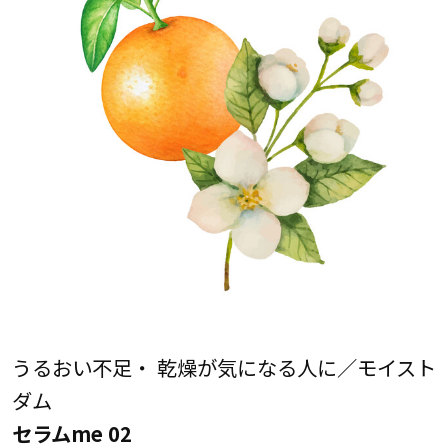
うるおい不足・ 乾燥が気になる人に／モイスト
ダム
セラムme 02