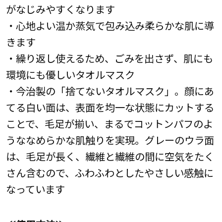
がなじみやすくなります
・心地よい温か蒸気で包み込み柔らかな肌に導
きます
・繰り返し使えるため、ごみを出さず、肌にも
環境にも優しいタオルマスク
・今治製の「捨てないタオルマスク」。顔にあ
てる白い面は、表面を均一な状態にカットする
ことで、毛足が揃い、まるでコットンパフのよ
うななめらかな肌触りを実現。グレーのウラ面
は、毛足が長く、繊維と繊維の間に空気をたく
さん含むので、ふわふわとしたやさしい感触に
なっています