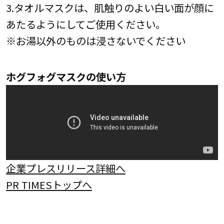
3.タオルマスクは、肌触りのよい白い面が顔に
あたるようにしてご使用ください。
※お湯以外のものは浸さないでください
ホグフォグマスクの使い方
企業プレスリリース詳細へ
PR TIMESトップへ