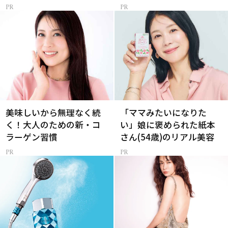
美味しいから無理なく続
「ママみたいになりた
く！大人のための新・コ
い」娘に褒められた紙本
ラーゲン習慣
さん(54歳)のリアル美容