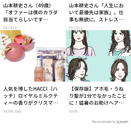
山本耕史さん（49歳）
山本耕史さん「人生にお
「オファーは僕のカラダ
いて最優先は家族」。仕
目当てらしいです
事も無欲に、ストレスを
（笑）」全編英語ミュー
溜めない生き方
PEOPLE
PEOPLE
ジカルへの挑戦
人気を博したHACCI（ハ
【保存版】アホ毛・うね
ッチ）ロイヤルミルクテ
り髪が1分でなかったこと
ィーの香りがクリスマス
に！猛暑のお助けヘアア
に向けて限定セットで復
イテム16選
SKINCARE
HAIR
刻！
Recommended by