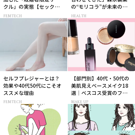
クル」の実態【セックス
の“モリコラ”が未来のキ
レス AND THE CITY -女た
レイを連れてくる！
FEMTECH
HEALTH
ちの告白-】
セルフプレジャーとは？
【部門別】40代・50代の
効果や40代50代にこそオ
美肌見えベースメイク18
ススメな理由
選｜ベスコス受賞のファ
ンデ・下地・パウダー
FEMTECH
MAKE UP