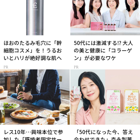
ほおのたるみ毛穴に「幹
50代には激減する⁉ 大人
細胞コスメ」を！うるお
の美と健康に「コラーゲ
いとハリが絶好調な肌へ
ン」が必要なワケ
レス10年…興味本位で参
「50代になった今、答え
加した「既婚者限定サー
合わせできた」森永製菓