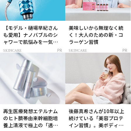
【モデル・樋場早紀さん
美味しいから無理なく続
も愛用】ナノバブルのシ
く！大人のための新・コ
ャワーで肌悩みを一気に
ラーゲン習慣
解決
SKINCARE
SKINCARE
PR
PR
再生医療発想エテルナム
後藤真希さんが10年以上
のヒト臍帯由来幹細胞培
続けている「美容プロテ
養上清液で極上の「透明
イン習慣」。美ボディを