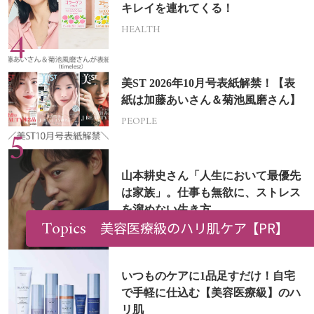
キレイを連れてくる！
HEALTH
美ST 2026年10月号表紙解禁！【表
紙は加藤あいさん＆菊池風磨さん】
PEOPLE
山本耕史さん「人生において最優先
は家族」。仕事も無欲に、ストレス
を溜めない生き方
Topics
美容医療級のハリ肌ケア
【PR】
PEOPLE
いつものケアに1品足すだけ！自宅
で手軽に仕込む【美容医療級】のハ
リ肌