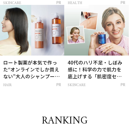
感ハリ肌」へ
支える朝ルーティンと
SKINCARE
HEALTH
PR
PR
は？
ロート製薬が本気で作っ
40代のハリ不足・しぼみ
た“オンラインでしか買え
感に！科学の力で肌力を
ない”大人のシャンプー＆
底上げする「肌密度セラ
トリートメントって？
ム」
HAIR
SKINCARE
PR
PR
RANKING