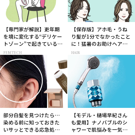
【専門家が解説】更年期
【保存版】アホ毛・うね
を境に変化する“デリケー
り髪が1分でなかったこと
トゾーン”で起きているこ
に！猛暑のお助けヘアア
と
イテム16選
FEMTECH
HAIR
部分白髪を見つけたら…
【モデル・樋場早紀さん
染める前に知っておきた
も愛用】ナノバブルのシ
いサッとできる応急処置
ャワーで肌悩みを一気に