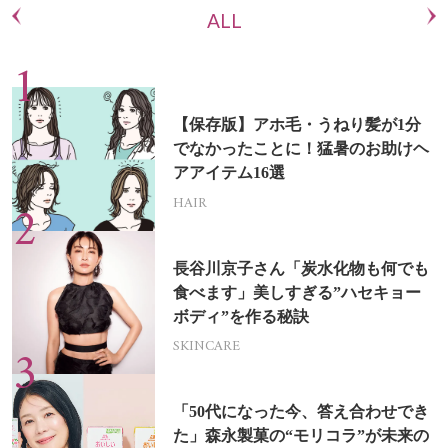
ALL
【保存版】アホ毛・うねり髪が1分
でなかったことに！猛暑のお助けヘ
アアイテム16選
HAIR
長谷川京子さん「炭水化物も何でも
食べます」美しすぎる”ハセキョー
ボディ”を作る秘訣
SKINCARE
「50代になった今、答え合わせでき
た」森永製菓の“モリコラ”が未来の