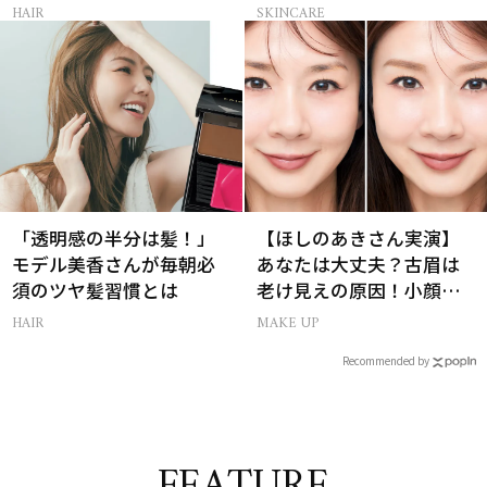
とは
解決
HAIR
SKINCARE
「透明感の半分は髪！」
【ほしのあきさん実演】
モデル美香さんが毎朝必
あなたは大丈夫？古眉は
須のツヤ髪習慣とは
老け見えの原因！小顔と
目元パッチリを叶える美
HAIR
MAKE UP
眉術
Recommended by