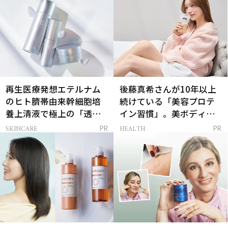
再生医療発想エテルナム
後藤真希さんが10年以上
のヒト臍帯由来幹細胞培
続けている「美容プロテ
養上清液で極上の「透明
イン習慣」。美ボディを
感ハリ肌」へ
支える朝ルーティンと
SKINCARE
HEALTH
PR
PR
は？