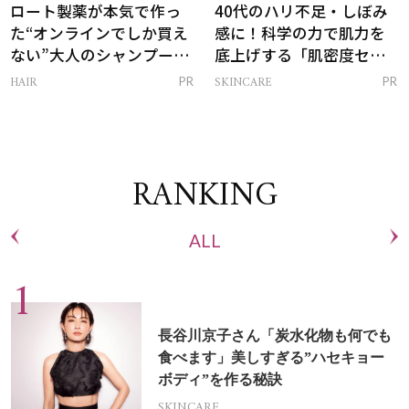
ロート製薬が本気で作っ
40代のハリ不足・しぼみ
た“オンラインでしか買え
感に！科学の力で肌力を
ない”大人のシャンプー＆
底上げする「肌密度セラ
トリートメントって？
ム」
HAIR
SKINCARE
PR
PR
RANKING
ALL
長谷川京子さん「炭水化物も何でも
食べます」美しすぎる”ハセキョー
ボディ”を作る秘訣
SKINCARE