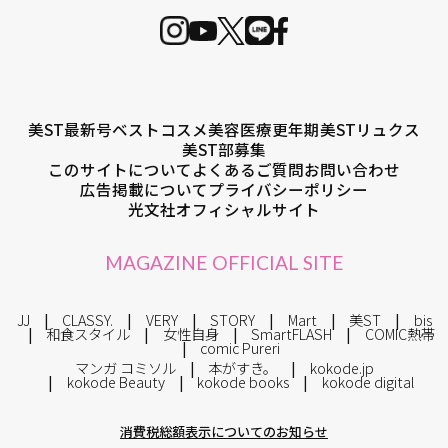
美ST最新号
ベストコスメ
美容医療
更年期
美STリュクス
美ST部募集
このサイトについて
よくあるご質問
お問い合わせ
広告掲載について
プライバシーポリシー
光文社オフィシャルサイト
MAGAZINE OFFICIAL SITE
JJ
CLASSY.
VERY
STORY
Mart
美ST
bis
和食スタイル
女性自身
SmartFLASH
COMIC熱帯
comic Pureri
マンガ コミソル
本がすき。
kokode.jp
kokode Beauty
kokode books
kokode digital
消費税総額表示についてのお知らせ