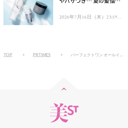
やパサつき… 夏の髪悩み
を解消するヘアケアアイテ
ムを13名様にプレゼン
2026年7月16日（木）23:59ま
で
ト！
TOP
PRTIMES
パーフェクトワン オールインワン美容液ジェルシリーズ累計販売実績7,500万個(※1)を突破