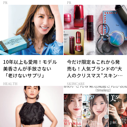
10年以上も愛用！モデル
今だけ限定＆これから発
美香さんが手放さない
売も！人気ブランドの“大
「老けないサプリ」
人のクリスマス”スキンケ
アキット15選
HEALTH
SKINCARE