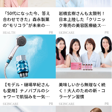
「50代になった今、答え
岩橋玄樹さんも太鼓判！
合わせできた」森永製菓
日本上陸した「クリニッ
の“モリコラ”が未来のキ
ク専売の美容医療級スキ
レイを連れてくる！
ンケア」
HEALTH
SKINCARE
PR
PR
【モデル・樋場早紀さん
美味しいから無理なく続
も愛用】ナノバブルのシ
く！大人のための新・コ
ャワーで肌悩みを一気に
ラーゲン習慣
解決
SKINCARE
SKINCARE
PR
PR