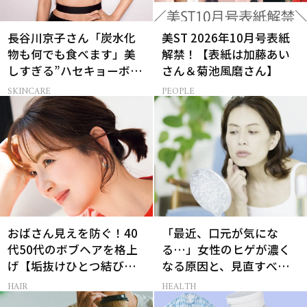
長谷川京子さん「炭水化
美ST 2026年10月号表紙
物も何でも食べます」美
解禁！【表紙は加藤あい
しすぎる”ハセキョーボデ
さん＆菊池風磨さん】
ィ”を作る秘訣
SKINCARE
PEOPLE
おばさん見えを防ぐ！40
「最近、口元が気にな
代50代のボブヘアを格上
る…」女性のヒゲが濃く
げ【垢抜けひとつ結び】
なる原因と、見直すべき
のルール
生活習慣［医師監修］
HAIR
HEALTH