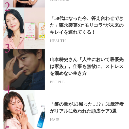
「50代になった今、答え合わせでき
た」森永製菓の“モリコラ”が未来の
キレイを連れてくる！
HEALTH
山本耕史さん「人生において最優先
は家族」。仕事も無欲に、ストレス
を溜めない生き方
PEOPLE
「髪の量が1/3減った…!?」51歳読者
がリアルに救われた頭皮ケア3選
HAIR