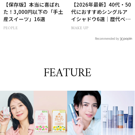
【保存版】本当に喜ばれ
【2026年最新】40代・50
た！3,000円以下の「手土
代におすすめシングルア
産スイーツ」16選
イシャドウ6選｜歴代ベス
トコスメ受賞まとめ
PEOPLE
MAKE UP
Recommended by
FEATURE