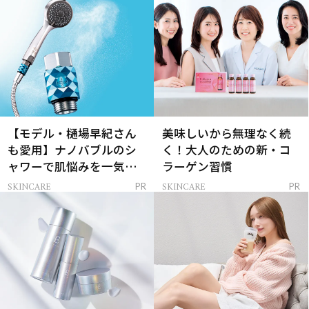
【モデル・樋場早紀さん
美味しいから無理なく続
も愛用】ナノバブルのシ
く！大人のための新・コ
ャワーで肌悩みを一気に
ラーゲン習慣
解決
SKINCARE
SKINCARE
PR
PR