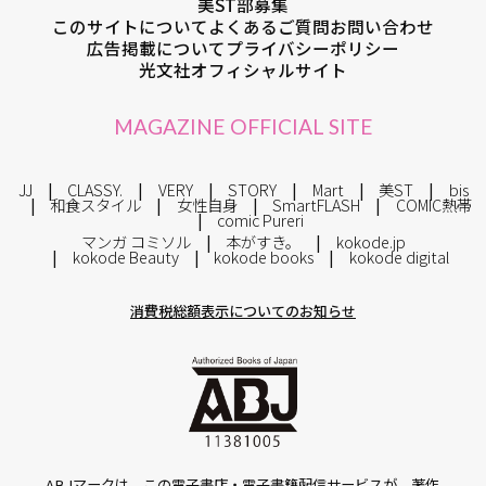
美ST部募集
このサイトについて
よくあるご質問
お問い合わせ
広告掲載について
プライバシーポリシー
光文社オフィシャルサイト
MAGAZINE OFFICIAL SITE
JJ
CLASSY.
VERY
STORY
Mart
美ST
bis
和食スタイル
女性自身
SmartFLASH
COMIC熱帯
comic Pureri
マンガ コミソル
本がすき。
kokode.jp
kokode Beauty
kokode books
kokode digital
消費税総額表示についてのお知らせ
ABJマークは、この電子書店・電子書籍配信サービスが、著作