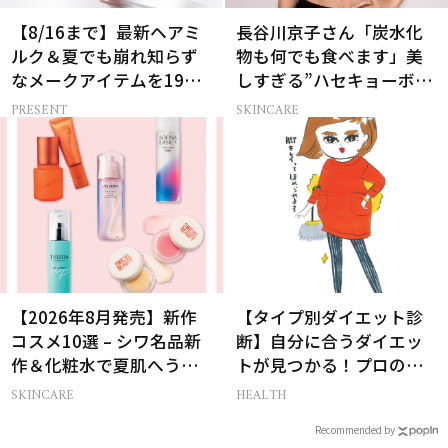
【8/16まで】最新ヘアミ
長谷川京子さん「炭水化
ルク＆夏でも崩れ知らず
物も何でも食べます」美
なメークアイテムを19名
しすぎる”ハセキョーボデ
様にプレゼント！
ィ”を作る秘訣
PRESENT
SKINCARE
【2026年8月発売】新作
【タイプ別ダイエット診
コスメ10選 – シワ名品新
断】自分に合うダイエッ
作＆化粧水で夏肌へうる
トが見つかる！プロの教
おいチャージ
える体質別ダイエット方
SKINCARE
HEALTH
法
Recommended by