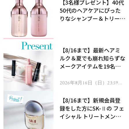
【3名様プレゼント】40代
50代のヘアケアにぴった
りなシャンプー＆トリート
メントで、うねり悩みに対
処！
【8/16まで】最新ヘアミ
ルク＆夏でも崩れ知らずな
メークアイテムを19名様
にプレゼント！
2026年8月16日（日）23:59ま
で
【8/16まで】新規会員登
録をした方にSK-Ⅱの フェ
イシャル トリートメント
セラムをプレゼント！