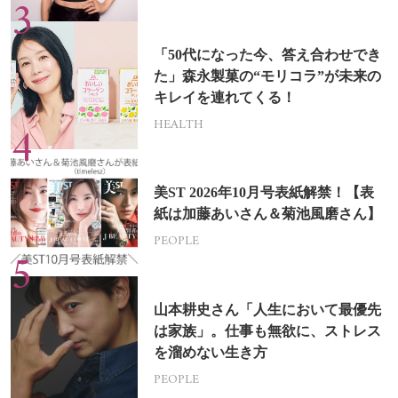
「50代になった今、答え合わせでき
た」森永製菓の“モリコラ”が未来の
キレイを連れてくる！
HEALTH
美ST 2026年10月号表紙解禁！【表
紙は加藤あいさん＆菊池風磨さん】
PEOPLE
山本耕史さん「人生において最優先
は家族」。仕事も無欲に、ストレス
を溜めない生き方
PEOPLE