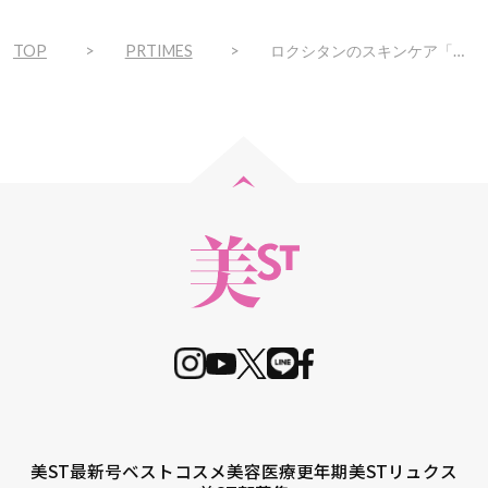
TOP
PRTIMES
ロクシタンのスキンケア「イモーテル」がクリスタルアワード2022でTOP５SPA COSMETICSを受賞
美ST最新号
ベストコスメ
美容医療
更年期
美STリュクス