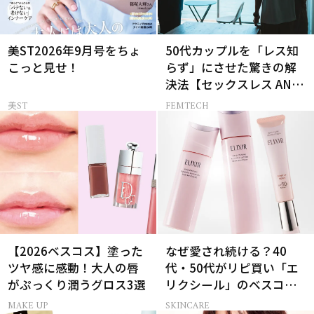
美ST2026年9月号をちょ
50代カップルを「レス知
こっと見せ！
らず」にさせた驚きの解
決法【セックスレス AND
THE CITY -女たちの告
美ST
FEMTECH
白-】
【2026ベスコス】塗った
なぜ愛され続ける？40
ツヤ感に感動！大人の唇
代・50代がリピ買い「エ
がぷっくり潤うグロス3選
リクシール」のベスコス
受賞名品3選
MAKE UP
SKINCARE