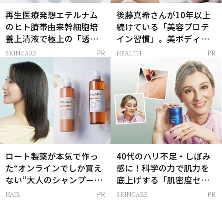
再生医療発想エテルナム
後藤真希さんが10年以上
のヒト臍帯由来幹細胞培
続けている「美容プロテ
養上清液で極上の「透明
イン習慣」。美ボディを
感ハリ肌」へ
支える朝ルーティンと
SKINCARE
HEALTH
PR
PR
は？
ロート製薬が本気で作っ
40代のハリ不足・しぼみ
た“オンラインでしか買え
感に！科学の力で肌力を
ない”大人のシャンプー＆
底上げする「肌密度セラ
トリートメントって？
ム」
HAIR
SKINCARE
PR
PR