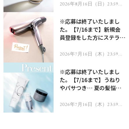
2026年8月16日（日）23:59ま
で
※応募は終了いたしまし
た。【7/16まで】新規会
員登録をした方にステラボ
ーテのシャインリバース
ヘアドライヤー ジュエル
2026年7月16日（木）23:59ま
で
をプレゼント！
※応募は終了いたしまし
た。【7/16まで】うねり
やパサつき… 夏の髪悩み
を解消するヘアケアアイテ
ムを13名様にプレゼン
2026年7月16日（木）23:59ま
で
ト！