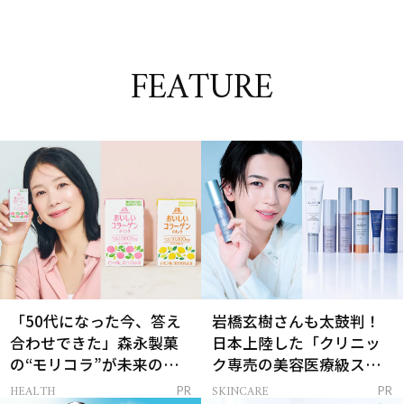
FEATURE
「50代になった今、答え
岩橋玄樹さんも太鼓判！
合わせできた」森永製菓
日本上陸した「クリニッ
の“モリコラ”が未来のキ
ク専売の美容医療級スキ
レイを連れてくる！
ンケア」
HEALTH
SKINCARE
PR
PR