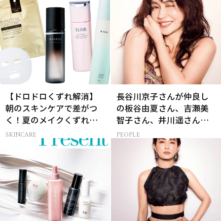
【ドロドロくずれ解消】
長谷川京子さんが仲良し
朝のスキンケアで差がつ
の板谷由夏さん、吉瀬美
く！夏のメイクくずれ防
智子さん、井川遥さんと
止術
集まる理由は…
SKINCARE
PEOPLE