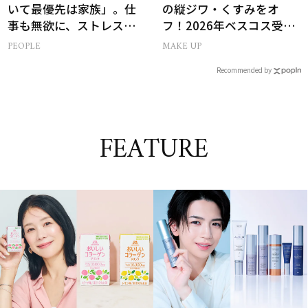
いて最優先は家族」。仕
の縦ジワ・くすみをオ
事も無欲に、ストレスを
フ！2026年ベスコス受賞
溜めない生き方
リキッドルージュ3選
PEOPLE
MAKE UP
Recommended by
FEATURE