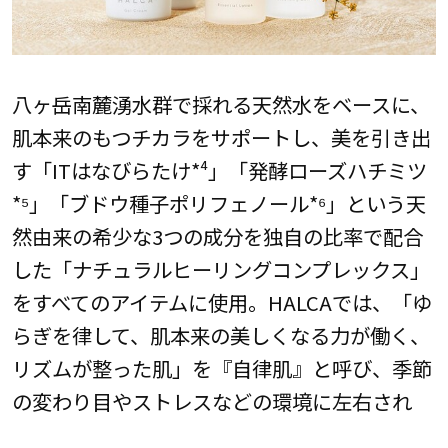
八ヶ岳南麓湧水群で採れる天然水をベースに、
肌本来のもつチカラをサポートし、美を引き出
す「ITはなびらたけ*⁴」「発酵ローズハチミツ
*⁵」「ブドウ種子ポリフェノール*⁶」という天
然由来の希少な3つの成分を独自の比率で配合
した「ナチュラルヒーリングコンプレックス」
をすべてのアイテムに使用。HALCAでは、「ゆ
らぎを律して、肌本来の美しくなる力が働く、
リズムが整った肌」を『自律肌』と呼び、季節
の変わり目やストレスなどの環境に左右され