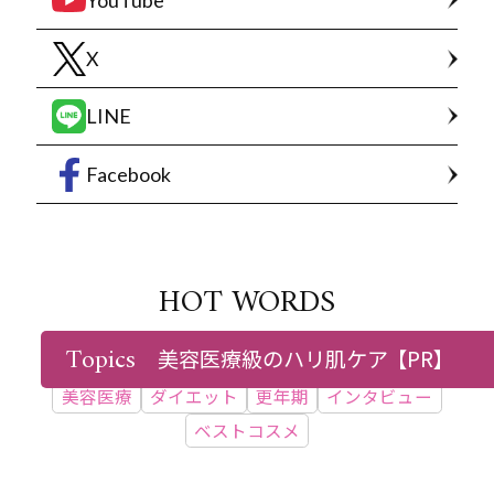
YouTube
X
LINE
Facebook
HOT WORDS
Topics
美容医療級のハリ肌ケア
【PR】
最新号情報
付録
WEB限定
シミ
たるみ
美容医療
ダイエット
更年期
インタビュー
ベストコスメ