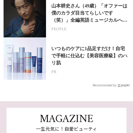
山本耕史さん（49歳）「オファーは
僕のカラダ目当てらしいです
（笑）」全編英語ミュージカルへの
挑戦
PEOPLE
いつものケアに1品足すだけ！自宅
で手軽に仕込む【美容医療級】のハ
リ肌
PR
Recommended by
MAGAZINE
一生元気に！自愛ビューティ