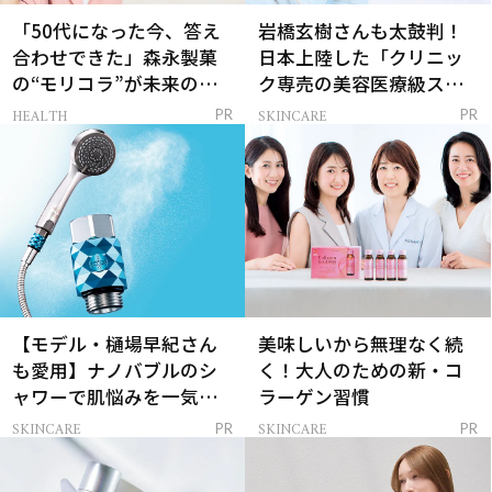
「50代になった今、答え
岩橋玄樹さんも太鼓判！
合わせできた」森永製菓
日本上陸した「クリニッ
の“モリコラ”が未来のキ
ク専売の美容医療級スキ
レイを連れてくる！
ンケア」
HEALTH
SKINCARE
PR
PR
【モデル・樋場早紀さん
美味しいから無理なく続
も愛用】ナノバブルのシ
く！大人のための新・コ
ャワーで肌悩みを一気に
ラーゲン習慣
解決
SKINCARE
SKINCARE
PR
PR