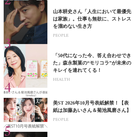
山本耕史さん「人生において最優先
は家族」。仕事も無欲に、ストレス
を溜めない生き方
PEOPLE
「50代になった今、答え合わせでき
た」森永製菓の“モリコラ”が未来の
キレイを連れてくる！
HEALTH
美ST 2026年10月号表紙解禁！【表
紙は加藤あいさん＆菊池風磨さん】
PEOPLE