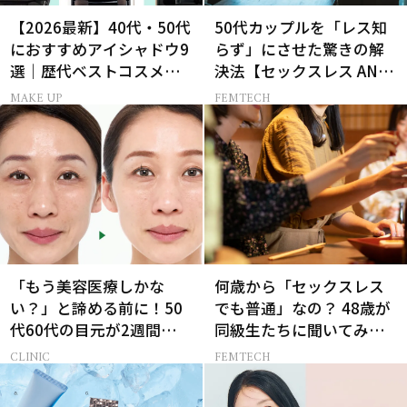
【2026最新】40代・50代
50代カップルを「レス知
におすすめアイシャドウ9
らず」にさせた驚きの解
選｜歴代ベストコスメ受
決法【セックスレス AND
賞まとめ
THE CITY -女たちの告
MAKE UP
FEMTECH
白-】
「もう美容医療しかな
何歳から「セックスレス
い？」と諦める前に！50
でも普通」なの？ 48歳が
代60代の目元が2週間で変
同級生たちに聞いてみた
化した神レチノール
ら…
CLINIC
FEMTECH