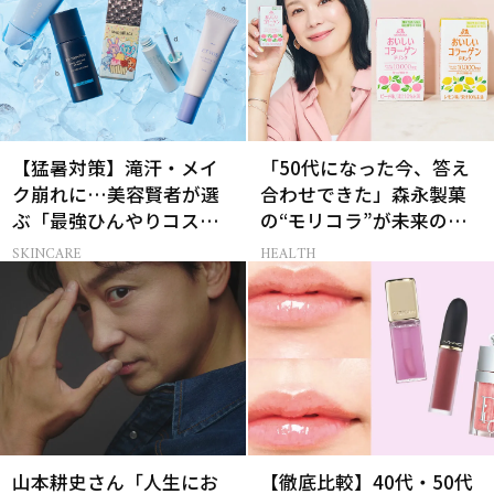
【猛暑対策】滝汗・メイ
「50代になった今、答え
ク崩れに…美容賢者が選
合わせできた」森永製菓
ぶ「最強ひんやりコス
の“モリコラ”が未来のキ
メ」26選
レイを連れてくる！
SKINCARE
HEALTH
山本耕史さん「人生にお
【徹底比較】40代・50代