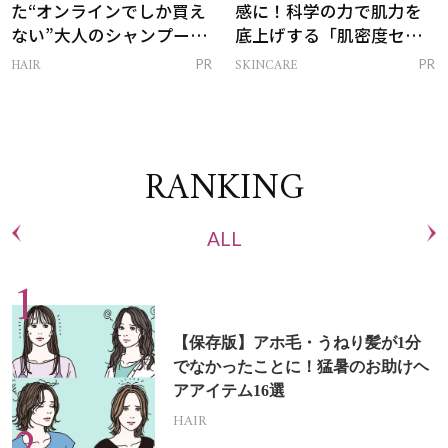
た“オンラインでしか買え
感に！科学の力で肌力を
ない”大人のシャンプー＆
底上げする「肌密度セラ
トリートメントって？
ム」
HAIR
SKINCARE
PR
PR
RANKING
ALL
【保存版】アホ毛・うねり髪が1分
でなかったことに！猛暑のお助けヘ
アアイテム16選
HAIR