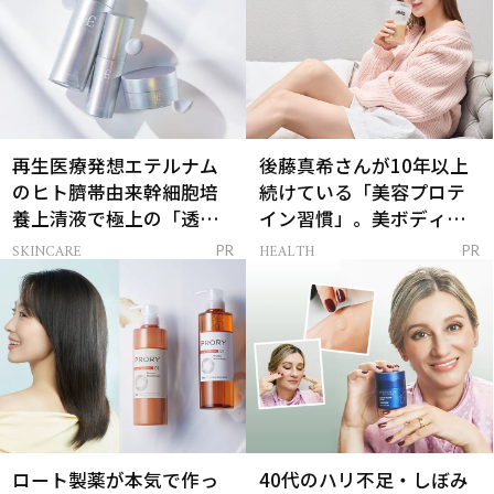
再生医療発想エテルナム
後藤真希さんが10年以上
のヒト臍帯由来幹細胞培
続けている「美容プロテ
養上清液で極上の「透明
イン習慣」。美ボディを
感ハリ肌」へ
支える朝ルーティンと
SKINCARE
HEALTH
PR
PR
は？
ロート製薬が本気で作っ
40代のハリ不足・しぼみ