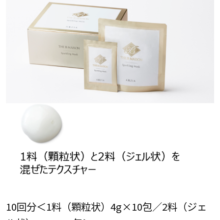
10回分＜1料（顆粒状）4g×10包／2料（ジェ