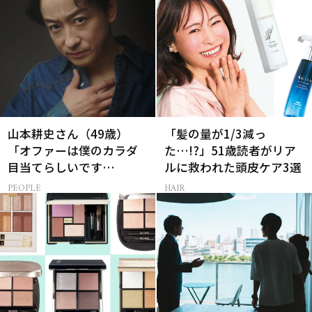
山本耕史さん（49歳）
「髪の量が1/3減っ
「オファーは僕のカラダ
た…!?」51歳読者がリア
目当てらしいです
ルに救われた頭皮ケア3選
（笑）」全編英語ミュー
PEOPLE
HAIR
ジカルへの挑戦