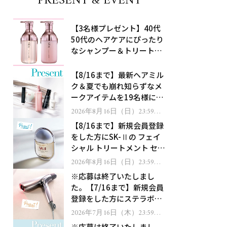
PRESENT & EVENT
【3名様プレゼント】40代
50代のヘアケアにぴったり
なシャンプー＆トリートメ
ントで、うねり悩みに対
処！
【8/16まで】最新ヘアミル
ク＆夏でも崩れ知らずなメ
ークアイテムを19名様にプ
レゼント！
2026年8月16日（日）23:59ま
で
【8/16まで】新規会員登録
をした方にSK-Ⅱの フェイ
シャル トリートメント セラ
ムをプレゼント！
2026年8月16日（日）23:59ま
で
※応募は終了いたしまし
た。【7/16まで】新規会員
登録をした方にステラボー
テのシャインリバース ヘア
2026年7月16日（木）23:59ま
で
ドライヤー ジュエルをプレ
※応募は終了いたしまし