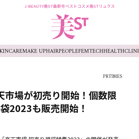
J-BEAUTY
美ST最新号
ベストコスメ
美STリュクス
KINCARE
MAKE UP
HAIR
PEOPLE
FEMTECH
HEALTH
CLIN
PRTIMES
楽天市場が初売り開始！個数限
袋2023も販売開始！