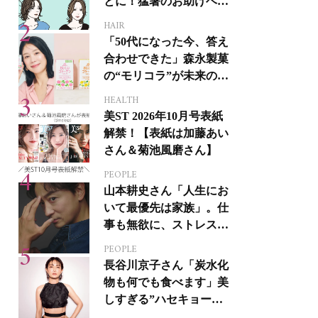
とに！猛暑のお助けヘア
アイテム16選
HAIR
「50代になった今、答え
合わせできた」森永製菓
の“モリコラ”が未来のキ
レイを連れてくる！
HEALTH
美ST 2026年10月号表紙
解禁！【表紙は加藤あい
さん＆菊池風磨さん】
PEOPLE
山本耕史さん「人生にお
いて最優先は家族」。仕
事も無欲に、ストレスを
溜めない生き方
PEOPLE
長谷川京子さん「炭水化
物も何でも食べます」美
しすぎる”ハセキョーボ
ディ”を作る秘訣