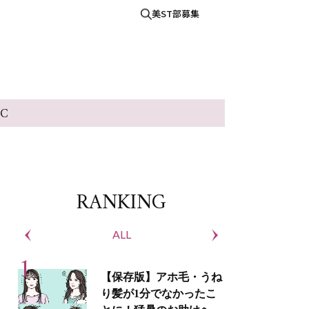
美ST部募集
IC
RANKING
ALL
S
【保存版】アホ毛・うね
り髪が1分でなかったこ