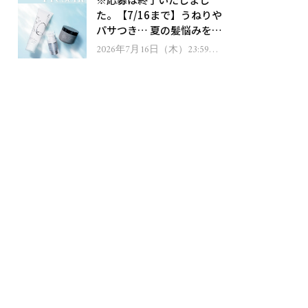
ゼント！
た。【7/16まで】うねりや
パサつき… 夏の髪悩みを解
消するヘアケアアイテムを
2026年7月16日（木）23:59ま
で
13名様にプレゼント！