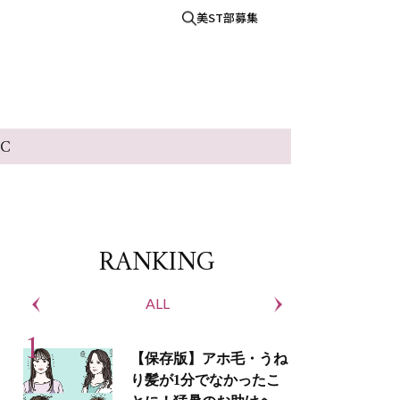
美ST部募集
IC
RANKING
ALL
S
【保存版】アホ毛・うね
り髪が1分でなかったこ