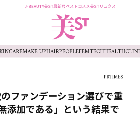
J-BEAUTY
美ST最新号
ベストコスメ
美STリュクス
KINCARE
MAKE UP
HAIR
PEOPLE
FEMTECH
HEALTH
CLIN
PRTIMES
激のファンデーション選びで重
無添加である」という結果で