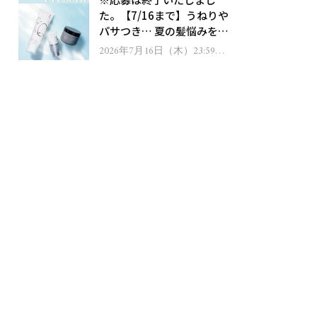
ゼント！
た。【7/16まで】うねりや
パサつき… 夏の髪悩みを解
消するヘアケアアイテムを
2026年7月16日（木）23:59ま
で
13名様にプレゼント！