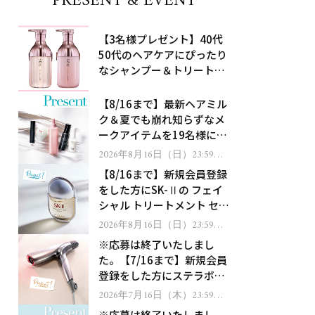
PRESENT & EVENT
【3名様プレゼント】40代
50代のヘアケアにぴったり
なシャンプー＆トリートメ
ントで、うねり悩みに対
処！
【8/16まで】最新ヘアミル
ク＆夏でも崩れ知らずなメ
ークアイテムを19名様にプ
レゼント！
2026年8月16日（日）23:59ま
で
【8/16まで】新規会員登録
をした方にSK-Ⅱの フェイ
シャル トリートメント セラ
ムをプレゼント！
2026年8月16日（日）23:59ま
で
※応募は終了いたしまし
た。【7/16まで】新規会員
登録をした方にステラボー
テのシャインリバース ヘア
2026年7月16日（木）23:59ま
で
ドライヤー ジュエルをプレ
※応募は終了いたしまし