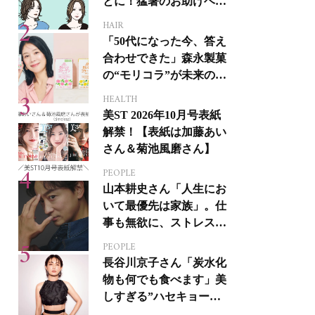
とに！猛暑のお助けヘア
アイテム16選
HAIR
「50代になった今、答え
合わせできた」森永製菓
の“モリコラ”が未来のキ
レイを連れてくる！
HEALTH
美ST 2026年10月号表紙
解禁！【表紙は加藤あい
さん＆菊池風磨さん】
PEOPLE
山本耕史さん「人生にお
いて最優先は家族」。仕
事も無欲に、ストレスを
溜めない生き方
PEOPLE
長谷川京子さん「炭水化
物も何でも食べます」美
しすぎる”ハセキョーボ
ディ”を作る秘訣