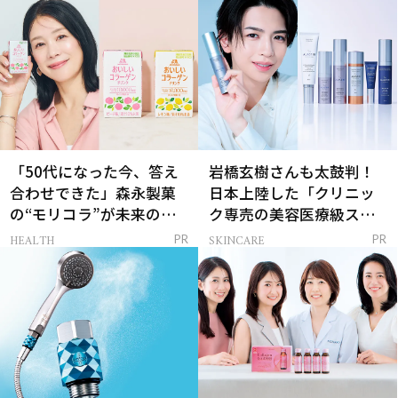
「50代になった今、答え
岩橋玄樹さんも太鼓判！
合わせできた」森永製菓
日本上陸した「クリニッ
の“モリコラ”が未来のキ
ク専売の美容医療級スキ
レイを連れてくる！
ンケア」
HEALTH
SKINCARE
PR
PR