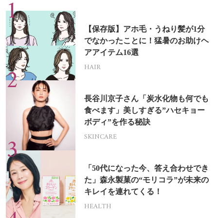
【保存版】アホ毛・うねり髪が1分
でなかったことに！猛暑のお助けヘ
アアイテム16選
HAIR
長谷川京子さん「炭水化物も何でも
食べます」美しすぎる”ハセキョー
ボディ”を作る秘訣
SKINCARE
「50代になった今、答え合わせでき
た」森永製菓の“モリコラ”が未来の
キレイを連れてくる！
HEALTH