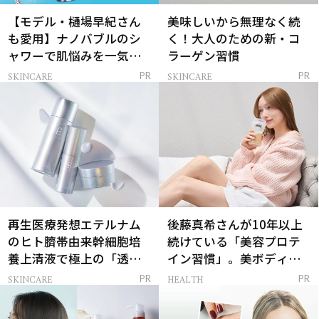
【モデル・樋場早紀さん
美味しいから無理なく続
も愛用】ナノバブルのシ
く！大人のための新・コ
ャワーで肌悩みを一気に
ラーゲン習慣
解決
SKINCARE
SKINCARE
PR
PR
再生医療発想エテルナム
後藤真希さんが10年以上
のヒト臍帯由来幹細胞培
続けている「美容プロテ
養上清液で極上の「透明
イン習慣」。美ボディを
感ハリ肌」へ
支える朝ルーティンと
SKINCARE
HEALTH
PR
PR
は？