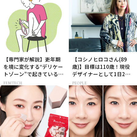
【専門家が解説】更年期
【コシノヒロコさん(89
を境に変化する“デリケー
歳)】目標は110歳！現役
トゾーン”で起きているこ
デザイナーとして1日2食
と
と筋トレの理由
FEMTECH
PEOPLE