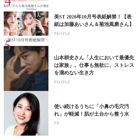
美ST 2026年10月号表紙解禁！【表
紙は加藤あいさん＆菊池風磨さん】
PEOPLE
山本耕史さん「人生において最優先
は家族」。仕事も無欲に、ストレス
を溜めない生き方
PEOPLE
使い続けるうちに「小鼻の毛穴汚
れ」が軽減！肌が土台から整う水
PR