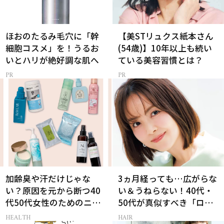
ほおのたるみ毛穴に「幹
【美STリュクス紙本さん
細胞コスメ」を！うるお
(54歳)】10年以上も続い
いとハリが絶好調な肌へ
ている美容習慣とは？
加齢臭や汗だけじゃな
3ヵ月経っても…広がらな
い？原因を元から断つ40
い＆うねらない！40代・
代50代女性のためのニオ
50代が真似すべき「ロー
イケア
レイヤーボブ」
HEALTH
HAIR