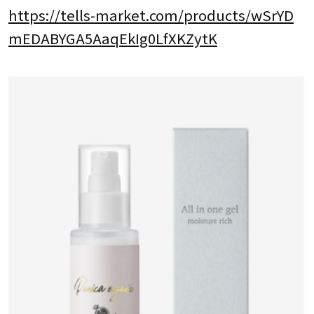
https://tells-market.com/products/wSrYD
mEDABYGA5AaqEkIg0LfXKZytK