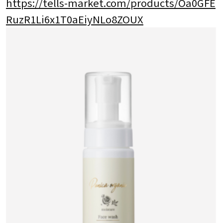
https://tells-market.com/products/Oa0GFE
RuzR1Li6x1T0aEiyNLo8ZOUX