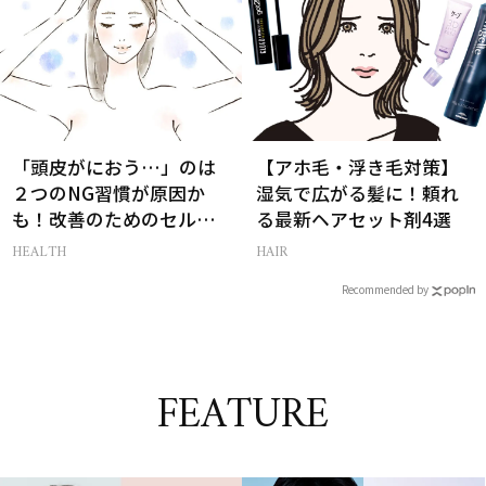
「頭皮がにおう…」のは
【アホ毛・浮き毛対策】
２つのNG習慣が原因か
湿気で広がる髪に！頼れ
も！改善のためのセルフ
る最新ヘアセット剤4選
ケア【医師監修】
HEALTH
HAIR
Recommended by
FEATURE