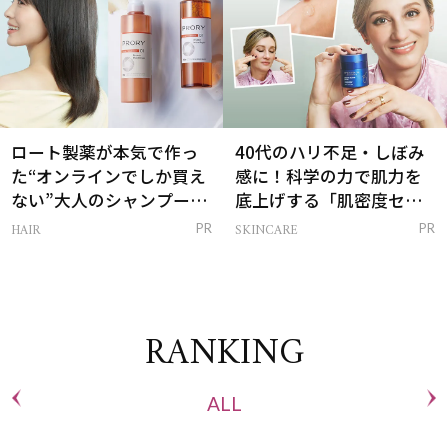
ロート製薬が本気で作っ
40代のハリ不足・しぼみ
た“オンラインでしか買え
感に！科学の力で肌力を
ない”大人のシャンプー＆
底上げする「肌密度セラ
トリートメントって？
ム」
HAIR
SKINCARE
PR
PR
RANKING
ALL