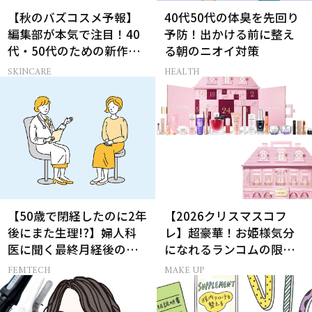
【秋のバズコスメ予報】
40代50代の体臭を先回り
編集部が本気で注目！40
予防！出かける前に整え
代・50代のための新作ス
る朝のニオイ対策
キンケア4選
SKINCARE
HEALTH
【50歳で閉経したのに2年
【2026クリスマスコフ
後にまた生理!?】婦人科
レ】超豪華！お姫様気分
医に聞く最終月経後の出
になれるランコムの限定
血の対処法
コスメキット
FEMTECH
MAKE UP