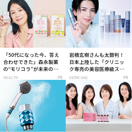
「50代になった今、答え
岩橋玄樹さんも太鼓判！
合わせできた」森永製菓
日本上陸した「クリニッ
の“モリコラ”が未来のキ
ク専売の美容医療級スキ
レイを連れてくる！
ンケア」
HEALTH
SKINCARE
PR
PR