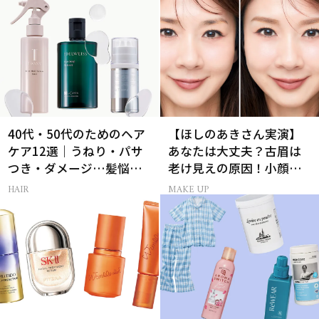
40代・50代のためのヘア
【ほしのあきさん実演】
ケア12選｜うねり・パサ
あなたは大丈夫？古眉は
つき・ダメージ…髪悩み
老け見えの原因！小顔と
から選ぶベスコス受賞コ
目元パッチリを叶える美
HAIR
MAKE UP
スメ
眉術