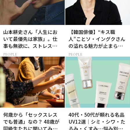
山本耕史さん「人生にお
【韓国俳優】“キス職
いて最優先は家族」。仕
人”ことソ・イングクさん
事も無欲に、ストレスを
の溢れる魅力が止まらな
溜めない生き方
い【特別画像集】
PEOPLE
PEOPLE
何歳から「セックスレス
40代・50代が頼れる名品
でも普通」なの？ 48歳が
UV12選｜シミ・シワ・た
同級生たちに聞いてみた
るみ・くすみ…悩み別ベ