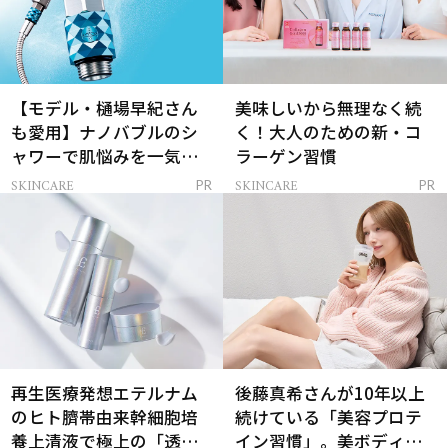
【モデル・樋場早紀さん
美味しいから無理なく続
も愛用】ナノバブルのシ
く！大人のための新・コ
ャワーで肌悩みを一気に
ラーゲン習慣
解決
SKINCARE
SKINCARE
PR
PR
再生医療発想エテルナム
後藤真希さんが10年以上
のヒト臍帯由来幹細胞培
続けている「美容プロテ
養上清液で極上の「透明
イン習慣」。美ボディを