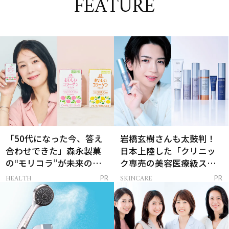
FEATURE
「50代になった今、答え
岩橋玄樹さんも太鼓判！
合わせできた」森永製菓
日本上陸した「クリニッ
の“モリコラ”が未来のキ
ク専売の美容医療級スキ
レイを連れてくる！
ンケア」
HEALTH
SKINCARE
PR
PR