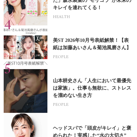
た」森永製菓の“モリコラ”が未来の
キレイを連れてくる！
HEALTH
美ST 2026年10月号表紙解禁！【表
紙は加藤あいさん＆菊池風磨さん】
PEOPLE
山本耕史さん「人生において最優先
は家族」。仕事も無欲に、ストレス
を溜めない生き方
PEOPLE
ヘッドスパで「頭皮がキレイ」と褒
められた！実感した“水の大切さ”