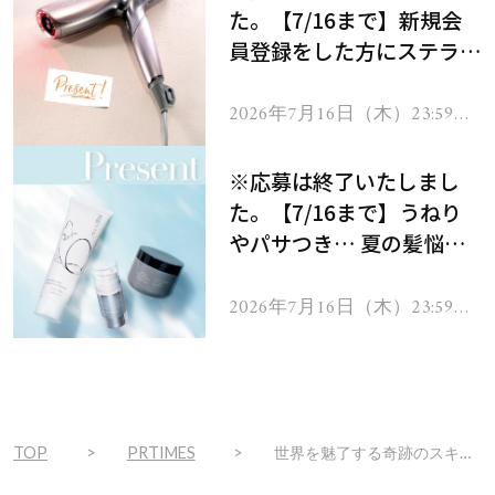
た。【7/16まで】新規会
員登録をした方にステラボ
ーテのシャインリバース
ヘアドライヤー ジュエル
2026年7月16日（木）23:59ま
で
をプレゼント！
※応募は終了いたしまし
た。【7/16まで】うねり
やパサつき… 夏の髪悩み
を解消するヘアケアアイテ
ムを13名様にプレゼン
2026年7月16日（木）23:59ま
で
ト！
TOP
PRTIMES
世界を魅了する奇跡のスキンケア「MDNA SKIN」。美のアイコン・マドンナと共同開発したブランドより、エステメニューがついにHAPPY BAGに登場！