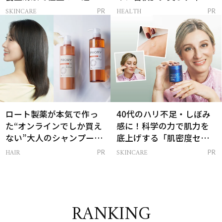
感ハリ肌」へ
支える朝ルーティンと
SKINCARE
HEALTH
PR
PR
は？
ロート製薬が本気で作っ
40代のハリ不足・しぼみ
た“オンラインでしか買え
感に！科学の力で肌力を
ない”大人のシャンプー＆
底上げする「肌密度セラ
トリートメントって？
ム」
HAIR
SKINCARE
PR
PR
RANKING