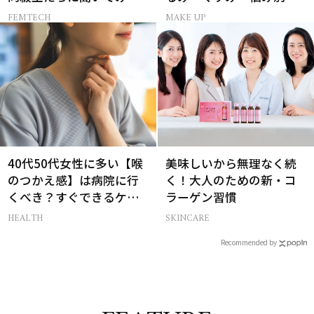
ら…
スコス受賞の日焼け止め
FEMTECH
MAKE UP
40代50代女性に多い【喉
美味しいから無理なく続
のつかえ感】は病院に行
く！大人のための新・コ
くべき？すぐできるケア5
ラーゲン習慣
選も！
HEALTH
SKINCARE
Recommended by