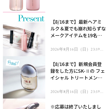
メントで、うねり悩みに対
処！
【8/16まで】最新ヘアミ
ルク＆夏でも崩れ知らずな
メークアイテムを19名様
にプレゼント！
2026年8月16日（日）23:59ま
で
【8/16まで】新規会員登
録をした方にSK-Ⅱの フェ
イシャル トリートメント
セラムをプレゼント！
2026年8月16日（日）23:59ま
で
※応募は終了いたしまし