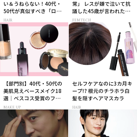
い＆うねらない！40代・
常」 レスが嫌で泣いて抗
50代が真似すべき「ロー
議した45歳が言われた暴
レイヤーボブ」
言【セックスレス AND
HAIR
FEMTECH
THE CITY -女たちの告
白-】
【部門別】40代・50代の
セルフケアなのに3カ月キ
美肌見えベースメイク18
ープ!? 根元のチラホラ白
選｜ベスコス受賞のファ
髪を隠すヘアマスカラ
ンデ・下地・パウダー
MAKE UP
HAIR