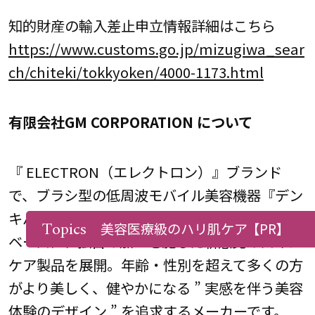
知的財産の輸入差止申立情報詳細はこちら
https://www.customs.go.jp/mizugiwa_sear
ch/chiteki/tokkyoken/4000-1173.html
有限会社GM CORPORATION について
『 ELECTRON（エレクトロン）』ブランド
で、ブラシ型の低周波モバイル美容機器『デン
キバリブラシ(R)』、活性電子水™(整肌成分)を
Topics
美容医療級のハリ肌ケア
【PR】
ベースに、独自の加工を施した新感覚のスキン
ケア製品を展開。年齢・性別を超えて多くの方
がより美しく、健やかになる ” 実感を伴う美容
体験のデザイン ” を追求するメーカーです。