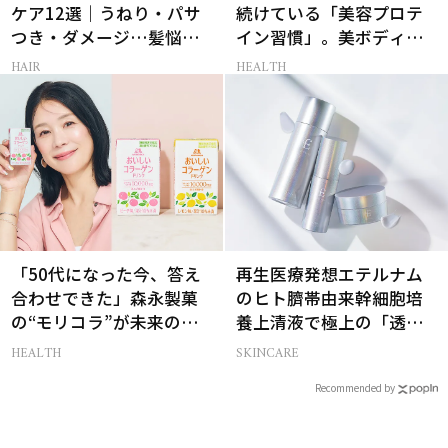
ケア12選｜うねり・パサ
続けている「美容プロテ
つき・ダメージ…髪悩み
イン習慣」。美ボディを
から選ぶベスコス受賞コ
支える朝ルーティンと
HAIR
HEALTH
スメ
は？
「50代になった今、答え
再生医療発想エテルナム
合わせできた」森永製菓
のヒト臍帯由来幹細胞培
の“モリコラ”が未来のキ
養上清液で極上の「透明
レイを連れてくる！
感ハリ肌」へ
HEALTH
SKINCARE
Recommended by