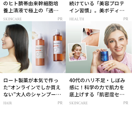
のヒト臍帯由来幹細胞培
続けている「美容プロテ
養上清液で極上の「透明
イン習慣」。美ボディを
感ハリ肌」へ
支える朝ルーティンと
SKINCARE
HEALTH
PR
PR
は？
ロート製薬が本気で作っ
40代のハリ不足・しぼみ
た“オンラインでしか買え
感に！科学の力で肌力を
ない”大人のシャンプー＆
底上げする「肌密度セラ
トリートメントって？
ム」
HAIR
SKINCARE
PR
PR