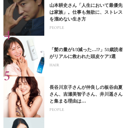
山本耕史さん「人生において最優先
は家族」。仕事も無欲に、ストレス
を溜めない生き方
PEOPLE
「髪の量が1/3減った…!?」51歳読者
がリアルに救われた頭皮ケア3選
HAIR
長谷川京子さんが仲良しの板谷由夏
さん、吉瀬美智子さん、井川遥さん
と集まる理由は…
PEOPLE