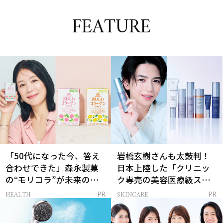
FEATURE
「50代になった今、答え
岩橋玄樹さんも太鼓判！
合わせできた」森永製菓
日本上陸した「クリニッ
の“モリコラ”が未来のキ
ク専売の美容医療級スキ
レイを連れてくる！
ンケア」
HEALTH
SKINCARE
PR
PR