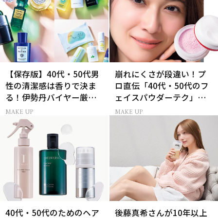
【保存版】40代・50代男
崩れにくさが段違い！プ
性の清潔感は香りで決ま
ロ直伝「40代・50代のフ
る！伊勢丹バイヤー厳選
ェイスパウダーテク」お
フレグランス15選
粉の選び方・塗り方Q&A
MAKE UP
MAKE UP
40代・50代のためのヘア
後藤真希さんが10年以上