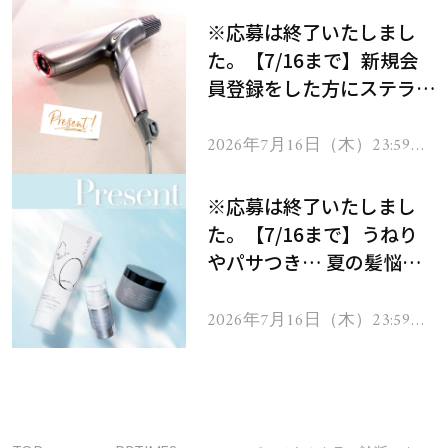
※応募は終了いたしまし
た。【7/16まで】新規会
員登録をした方にステラボ
ーテのシャインリバース
ヘアドライヤー ジュエル
2026年7月16日（木）23:59ま
で
をプレゼント！
※応募は終了いたしまし
た。【7/16まで】うねり
やパサつき… 夏の髪悩み
を解消するヘアケアアイテ
ムを13名様にプレゼン
2026年7月16日（木）23:59ま
で
ト！