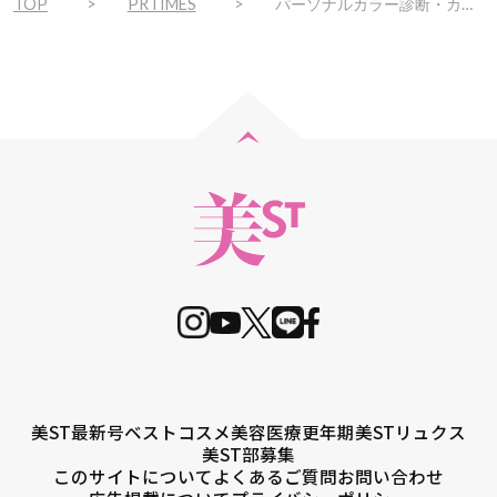
TOP
PRTIMES
パーソナルカラー診断・カプセル抽選会も開催！「Whity Bargain&Clearance」1月2日よりスタート！
美ST最新号
ベストコスメ
美容医療
更年期
美STリュクス
美ST部募集
このサイトについて
よくあるご質問
お問い合わせ