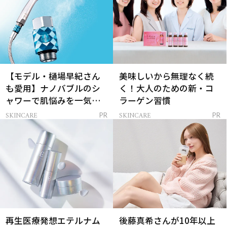
【モデル・樋場早紀さん
美味しいから無理なく続
も愛用】ナノバブルのシ
く！大人のための新・コ
ャワーで肌悩みを一気に
ラーゲン習慣
解決
SKINCARE
SKINCARE
PR
PR
再生医療発想エテルナム
後藤真希さんが10年以上