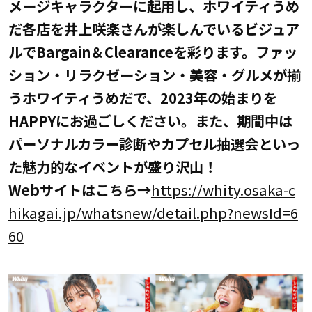
メージキャラクターに
起用し、
ホワイティうめ
だ各店を
井上咲楽さんが
楽し
んでいる
ビジュア
ル
でBargain＆Clearanceを彩ります。
ファッ
ション・リラクゼーション・美容・グルメが揃
うホワイティうめだで、2023年
の始まりを
HAPPY
にお過ごしください
。
また、期間中は
パーソナルカラー診断やカプセル抽選会といっ
た魅力的なイベントが盛り沢山！
Web
サイトはこちら
→
https://whity.osaka-c
hikagai.jp/whatsnew/detail.php?newsId=6
60