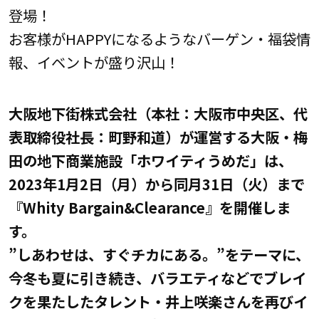
登場！
お客様がHAPPYになるようなバーゲン・福袋情
報、イベントが盛り沢山！
大阪地下街株式会社
（本社：大阪市中央区、代
表取締役社長：町野和道）
が運営する
大阪・
梅
田の
地下
商業施設「ホワイティうめだ」
は、
202
3
年
1
月
2
日（
月
）から
同
月
31
日（
火
）まで
『
Whity
Bargain&Clearance
』
を開催
しま
す。
”
しあわせは、すぐチカにある。
”
をテーマに、
今冬も夏に引き続き、バラエティなどでブレイ
クを果たした
タレント・井上咲楽さんを
再び
イ