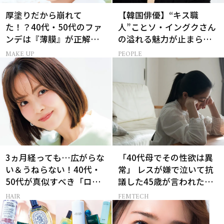
厚塗りだから崩れて
【韓国俳優】“キス職
た！？40代・50代のファ
人”ことソ・イングクさん
ンデは『薄膜』が正解で
の溢れる魅力が止まらな
した
い【特別画像集】
MAKE UP
PEOPLE
3ヵ月経っても…広がらな
「40代母でその性欲は異
い＆うねらない！40代・
常」 レスが嫌で泣いて抗
50代が真似すべき「ロー
議した45歳が言われた暴
レイヤーボブ」
言【セックスレス AND
HAIR
FEMTECH
THE CITY -女たちの告
白-】