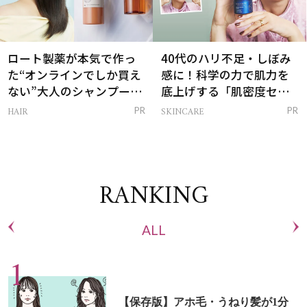
ロート製薬が本気で作っ
40代のハリ不足・しぼみ
た“オンラインでしか買え
感に！科学の力で肌力を
ない”大人のシャンプー＆
底上げする「肌密度セラ
トリートメントって？
ム」
HAIR
SKINCARE
PR
PR
RANKING
ALL
【保存版】アホ毛・うねり髪が1分