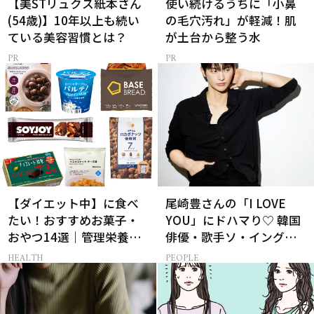
【美STリュクス紙本さん
使い続けるうちに「小鼻
(54歳)】10年以上も続い
の毛穴汚れ」が軽減！肌
ている美容習慣とは？
が土台から整う水
【ダイエット中】に食べ
尾崎豊さんの「I LOVE
たい！おすすめお菓子・
YOU」にドハマり♡ 韓国
おやつ14選｜管理栄養士
俳優・歌手ソ・イングク
監修
さんの音楽がすべての人
HEALTH
PEOPLE
生って？