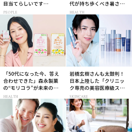
目当てらしいです
代が持ち歩くべき暑さ対
（笑）」全編英語ミュー
策グッズ
PEOPLE
HEALTH
ジカルへの挑戦
「50代になった今、答え
岩橋玄樹さんも太鼓判！
合わせできた」森永製菓
日本上陸した「クリニッ
の“モリコラ”が未来のキ
ク専売の美容医療級スキ
レイを連れてくる！
ンケア」
HEALTH
SKINCARE