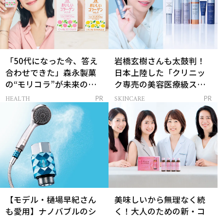
「50代になった今、答え
岩橋玄樹さんも太鼓判！
合わせできた」森永製菓
日本上陸した「クリニッ
の“モリコラ”が未来のキ
ク専売の美容医療級スキ
レイを連れてくる！
ンケア」
HEALTH
SKINCARE
PR
PR
【モデル・樋場早紀さん
美味しいから無理なく続
も愛用】ナノバブルのシ
く！大人のための新・コ