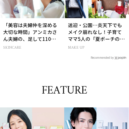
「美容は夫婦仲を深める
送迎・公園…炎天下でも
大切な時間」アンミカさ
メイク崩れなし！子育て
ん夫婦の、足して110歳で
ママ5人の「夏ポーチの中
も”今の方が上向き肌”な
身」
SKINCARE
MAKE UP
理由
Recommended by
FEATURE