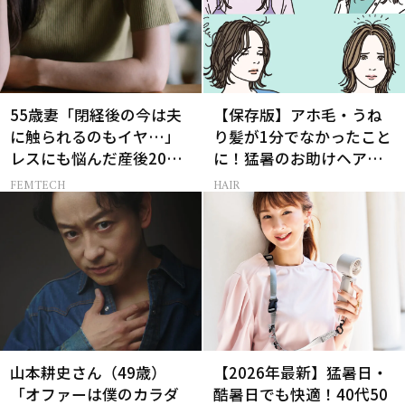
55歳妻「閉経後の今は夫
【保存版】アホ毛・うね
に触られるのもイヤ…」
り髪が1分でなかったこと
レスにも悩んだ産後20年
に！猛暑のお助けヘアア
の葛藤
イテム16選
FEMTECH
HAIR
山本耕史さん（49歳）
【2026年最新】猛暑日・
「オファーは僕のカラダ
酷暑日でも快適！40代50