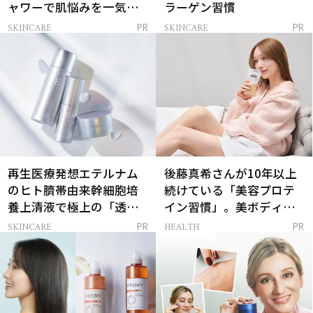
ャワーで肌悩みを一気に
ラーゲン習慣
解決
SKINCARE
SKINCARE
PR
PR
再生医療発想エテルナム
後藤真希さんが10年以上
のヒト臍帯由来幹細胞培
続けている「美容プロテ
養上清液で極上の「透明
イン習慣」。美ボディを
感ハリ肌」へ
支える朝ルーティンと
SKINCARE
HEALTH
PR
PR
は？