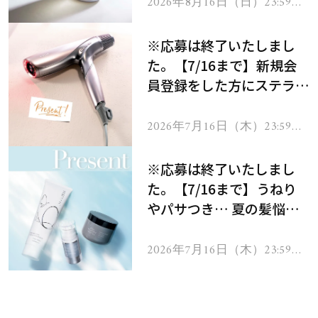
2026年8月16日（日）23:59ま
で
※応募は終了いたしまし
た。【7/16まで】新規会
員登録をした方にステラボ
ーテのシャインリバース
ヘアドライヤー ジュエル
2026年7月16日（木）23:59ま
で
をプレゼント！
※応募は終了いたしまし
た。【7/16まで】うねり
やパサつき… 夏の髪悩み
を解消するヘアケアアイテ
ムを13名様にプレゼン
2026年7月16日（木）23:59ま
で
ト！