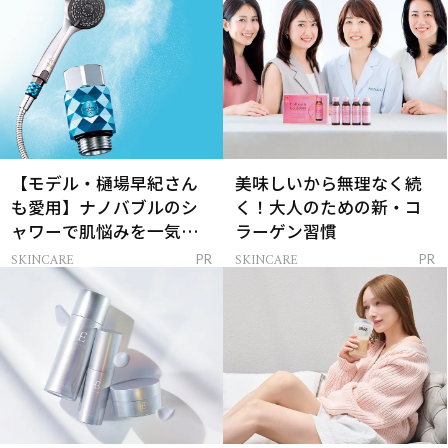
【モデル・樋場早紀さん
美味しいから無理なく続
も愛用】ナノバブルのシ
く！大人のための新・コ
ャワーで肌悩みを一気に
ラーゲン習慣
解決
SKINCARE
SKINCARE
PR
PR