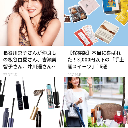
長谷川京子さんが仲良し
【保存版】本当に喜ばれ
の板谷由夏さん、吉瀬美
た！3,000円以下の「手土
智子さん、井川遥さんと
産スイーツ」16選
集まる理由は…
PEOPLE
PEOPLE