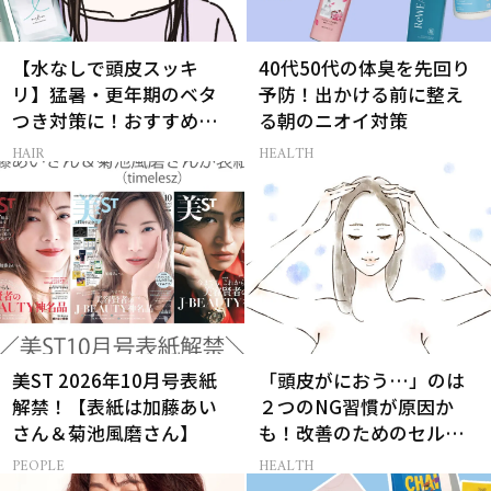
【水なしで頭皮スッキ
40代50代の体臭を先回り
リ】猛暑・更年期のベタ
予防！出かける前に整え
つき対策に！おすすめ最
る朝のニオイ対策
新ドライシャンプー4選
HAIR
HEALTH
美ST 2026年10月号表紙
「頭皮がにおう…」のは
解禁！【表紙は加藤あい
２つのNG習慣が原因か
さん＆菊池風磨さん】
も！改善のためのセルフ
ケア【医師監修】
PEOPLE
HEALTH