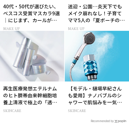
40代・50代が選びたい、
送迎・公園…炎天下でも
ベスコス受賞マスカラ9選
メイク崩れなし！子育て
｜にじまず、カールが続
ママ5人の「夏ポーチの中
く名品
身」
MAKE UP
MAKE UP
再生医療発想エテルナム
【モデル・樋場早紀さん
のヒト臍帯由来幹細胞培
も愛用】ナノバブルのシ
養上清液で極上の「透明
ャワーで肌悩みを一気に
感ハリ肌」へ
解決
SKINCARE
SKINCARE
Recommended by