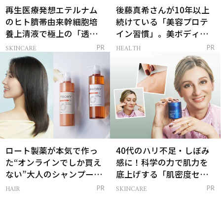
再生医療発想エテルナム
後藤真希さんが10年以上
のヒト臍帯由来幹細胞培
続けている「美容プロテ
養上清液で極上の「透明
イン習慣」。美ボディを
感ハリ肌」へ
支える朝ルーティンと
SKINCARE
HEALTH
PR
PR
は？
ロート製薬が本気で作っ
40代のハリ不足・しぼみ
た“オンラインでしか買え
感に！科学の力で肌力を
ない”大人のシャンプー＆
底上げする「肌密度セラ
トリートメントって？
ム」
HAIR
SKINCARE
PR
PR