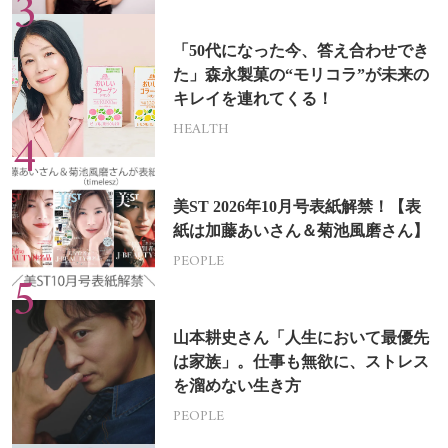
「50代になった今、答え合わせでき
た」森永製菓の“モリコラ”が未来の
キレイを連れてくる！
HEALTH
美ST 2026年10月号表紙解禁！【表
紙は加藤あいさん＆菊池風磨さん】
PEOPLE
山本耕史さん「人生において最優先
は家族」。仕事も無欲に、ストレス
を溜めない生き方
PEOPLE