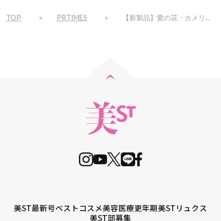
TOP
PRTIMES
【新製品】愛の花・カメリアの清らかな香りに包まれるフレグランス&ボディケアコレクション新発売
美ST最新号
ベストコスメ
美容医療
更年期
美STリュクス
美ST部募集