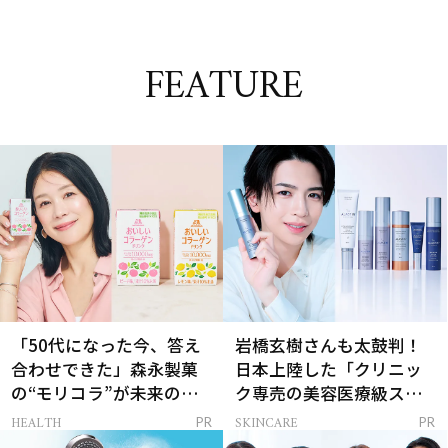
FEATURE
「50代になった今、答え
岩橋玄樹さんも太鼓判！
合わせできた」森永製菓
日本上陸した「クリニッ
の“モリコラ”が未来のキ
ク専売の美容医療級スキ
レイを連れてくる！
ンケア」
HEALTH
SKINCARE
PR
PR