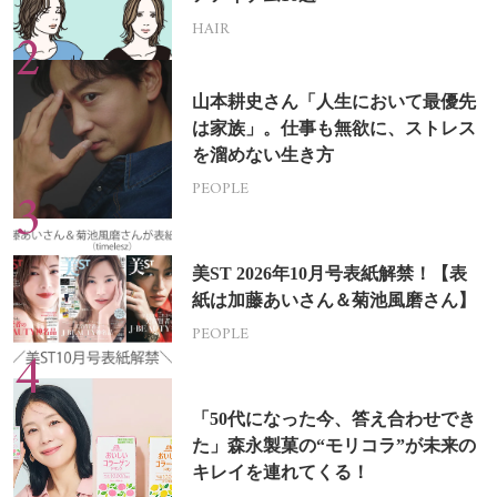
HAIR
山本耕史さん「人生において最優先
は家族」。仕事も無欲に、ストレス
を溜めない生き方
PEOPLE
美ST 2026年10月号表紙解禁！【表
紙は加藤あいさん＆菊池風磨さん】
PEOPLE
「50代になった今、答え合わせでき
た」森永製菓の“モリコラ”が未来の
キレイを連れてくる！