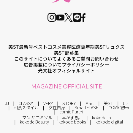
美ST最新号
ベストコスメ
美容医療
更年期
美STリュクス
美ST部募集
このサイトについて
よくあるご質問
お問い合わせ
広告掲載について
プライバシーポリシー
光文社オフィシャルサイト
MAGAZINE OFFICIAL SITE
JJ
CLASSY.
VERY
STORY
Mart
美ST
bis
和食スタイル
女性自身
SmartFLASH
COMIC熱帯
comic Pureri
マンガ コミソル
本がすき。
kokode.jp
kokode Beauty
kokode books
kokode digital