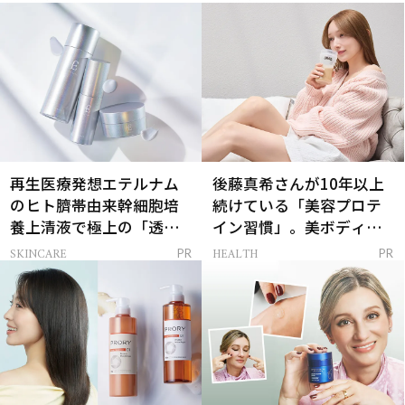
再生医療発想エテルナム
後藤真希さんが10年以上
のヒト臍帯由来幹細胞培
続けている「美容プロテ
養上清液で極上の「透明
イン習慣」。美ボディを
感ハリ肌」へ
支える朝ルーティンと
SKINCARE
HEALTH
PR
PR
は？