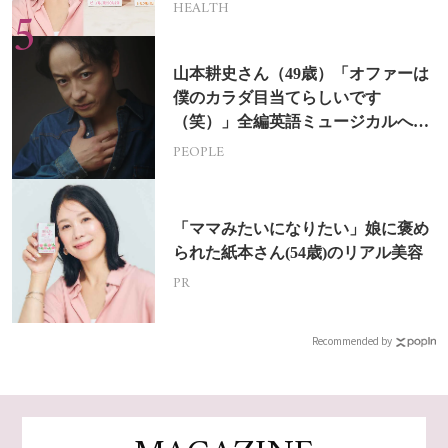
HEALTH
山本耕史さん（49歳）「オファーは
僕のカラダ目当てらしいです
（笑）」全編英語ミュージカルへの
挑戦
PEOPLE
「ママみたいになりたい」娘に褒め
られた紙本さん(54歳)のリアル美容
PR
Recommended by