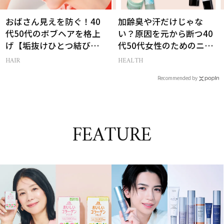
おばさん見えを防ぐ！40
加齢臭や汗だけじゃな
代50代のボブヘアを格上
い？原因を元から断つ40
げ【垢抜けひとつ結び】
代50代女性のためのニオ
のルール
イケア
HAIR
HEALTH
Recommended by
FEATURE