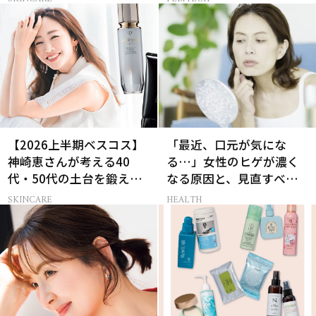
【2026上半期ベスコス】
「最近、口元が気にな
神崎恵さんが考える40
る…」女性のヒゲが濃く
代・50代の土台を鍛える
なる原因と、見直すべき
肌投資名品
生活習慣［医師監修］
SKINCARE
HEALTH