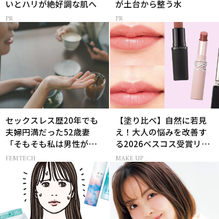
いとハリが絶好調な肌へ
が土台から整う水
セックスレス歴20年でも
【塗り比べ】自然に若見
夫婦円満だった52歳妻
え！大人の悩みを改善す
「そもそも私は男性が好
る2026ベスコス受賞リッ
き？」更年期をきっかけ
プTOP3
FEMTECH
MAKE UP
に性について考え始め…