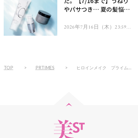
た。【7/16まで】うねり
やパサつき… 夏の髪悩み
を解消するヘアケアアイテ
ムを13名様にプレゼン
2026年7月16日（木）23:59ま
で
ト！
TOP
PRTIMES
ヒロインメイク プライムリキッドアイライナー リッチジュエル 全３色 ２０２３年１月２３日（月）数量限定発売