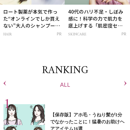
ロート製薬が本気で作っ
40代のハリ不足・しぼみ
た“オンラインでしか買え
感に！科学の力で肌力を
ない”大人のシャンプー＆
底上げする「肌密度セラ
トリートメントって？
ム」
HAIR
SKINCARE
PR
PR
RANKING
ALL
【保存版】アホ毛・うねり髪が1分
でなかったことに！猛暑のお助けヘ
アアイテム16選