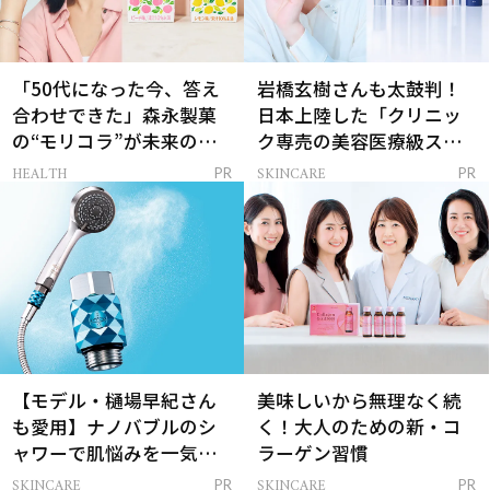
「50代になった今、答え
岩橋玄樹さんも太鼓判！
合わせできた」森永製菓
日本上陸した「クリニッ
の“モリコラ”が未来のキ
ク専売の美容医療級スキ
レイを連れてくる！
ンケア」
HEALTH
SKINCARE
PR
PR
【モデル・樋場早紀さん
美味しいから無理なく続
も愛用】ナノバブルのシ
く！大人のための新・コ
ャワーで肌悩みを一気に
ラーゲン習慣
解決
SKINCARE
SKINCARE
PR
PR