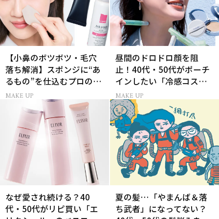
【小鼻のボツボツ・毛穴
昼間のドロドロ顔を阻
落ち解消】スポンジに“あ
止！40代・50代がポーチ
るもの”を仕込むプロの超
インしたい「冷感コス
簡単メイクテク
メ」5選
MAKE UP
MAKE UP
なぜ愛され続ける？40
夏の髪…「やまんば＆落
代・50代がリピ買い「エ
ち武者」になってない？