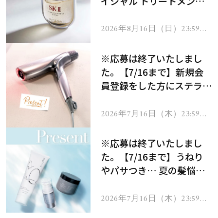
イシャル トリートメント
セラムをプレゼント！
2026年8月16日（日）23:59ま
で
※応募は終了いたしまし
た。【7/16まで】新規会
員登録をした方にステラボ
ーテのシャインリバース
ヘアドライヤー ジュエル
2026年7月16日（木）23:59ま
で
をプレゼント！
※応募は終了いたしまし
た。【7/16まで】うねり
やパサつき… 夏の髪悩み
を解消するヘアケアアイテ
ムを13名様にプレゼン
2026年7月16日（木）23:59ま
で
ト！