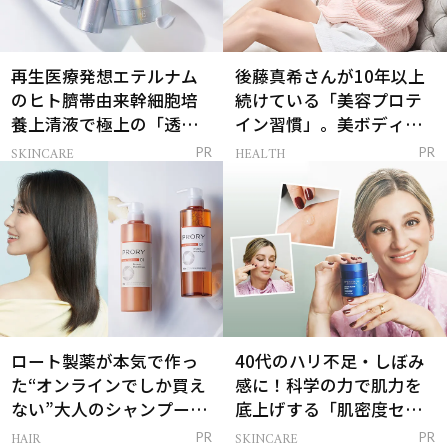
再生医療発想エテルナム
後藤真希さんが10年以上
のヒト臍帯由来幹細胞培
続けている「美容プロテ
養上清液で極上の「透明
イン習慣」。美ボディを
感ハリ肌」へ
支える朝ルーティンと
SKINCARE
HEALTH
PR
PR
は？
ロート製薬が本気で作っ
40代のハリ不足・しぼみ
た“オンラインでしか買え
感に！科学の力で肌力を
ない”大人のシャンプー＆
底上げする「肌密度セラ
トリートメントって？
ム」
HAIR
SKINCARE
PR
PR