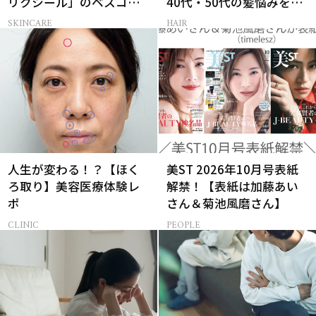
リクシール」のベスコス
40代・50代の髪悩みをレ
受賞名品3選
スキューする裏ワザ
SKINCARE
HAIR
人生が変わる！？【ほく
美ST 2026年10月号表紙
ろ取り】美容医療体験レ
解禁！【表紙は加藤あい
ポ
さん＆菊池風磨さん】
CLINIC
PEOPLE