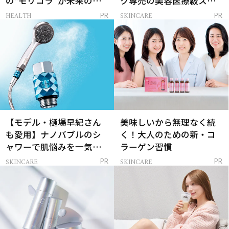
の“モリコラ”が未来のキ
ク専売の美容医療級スキ
レイを連れてくる！
ンケア」
HEALTH
SKINCARE
PR
PR
【モデル・樋場早紀さん
美味しいから無理なく続
も愛用】ナノバブルのシ
く！大人のための新・コ
ャワーで肌悩みを一気に
ラーゲン習慣
解決
SKINCARE
SKINCARE
PR
PR