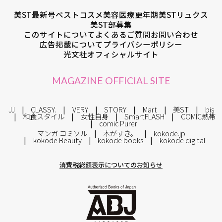
美ST最新号
ベストコスメ
美容医療
更年期
美STリュクス
美ST部募集
このサイトについて
よくあるご質問
お問い合わせ
広告掲載について
プライバシーポリシー
光文社オフィシャルサイト
MAGAZINE OFFICIAL SITE
JJ
CLASSY.
VERY
STORY
Mart
美ST
bis
和食スタイル
女性自身
SmartFLASH
COMIC熱帯
comic Pureri
マンガ コミソル
本がすき。
kokode.jp
kokode Beauty
kokode books
kokode digital
消費税総額表示についてのお知らせ