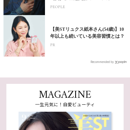
挑戦
PEOPLE
【美STリュクス紙本さん(54歳)】10
年以上も続いている美容習慣とは？
PR
Recommended by
MAGAZINE
一生元気に！自愛ビューティ