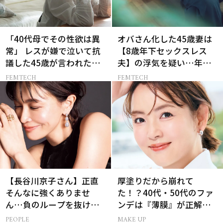
「40代母でその性欲は異
オバさん化した45歳妻は
常」 レスが嫌で泣いて抗
【8歳年下セックスレス
議した45歳が言われた暴
夫】の浮気を疑い…年の
言【セックスレス AND
差婚の悲しい末路
FEMTECH
FEMTECH
THE CITY -女たちの告
白-】
【長谷川京子さん】正直
厚塗りだから崩れて
そんなに強くありませ
た！？40代・50代のファ
ん…負のループを抜ける
ンデは『薄膜』が正解で
15分の習慣とは?
した
PEOPLE
MAKE UP