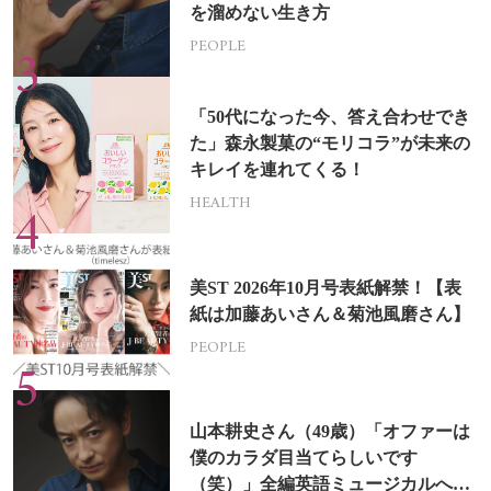
を溜めない生き方
PEOPLE
「50代になった今、答え合わせでき
た」森永製菓の“モリコラ”が未来の
キレイを連れてくる！
HEALTH
美ST 2026年10月号表紙解禁！【表
紙は加藤あいさん＆菊池風磨さん】
PEOPLE
山本耕史さん（49歳）「オファーは
僕のカラダ目当てらしいです
（笑）」全編英語ミュージカルへの