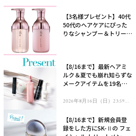
【3名様プレゼント】40代
50代のヘアケアにぴった
りなシャンプー＆トリート
メントで、うねり悩みに対
処！
【8/16まで】最新ヘアミ
ルク＆夏でも崩れ知らずな
メークアイテムを19名様
にプレゼント！
2026年8月16日（日）23:59ま
で
【8/16まで】新規会員登
録をした方にSK-Ⅱの フェ