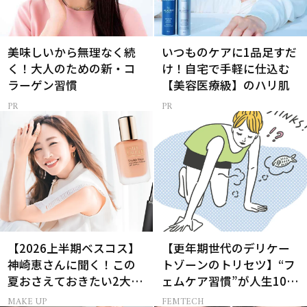
美味しいから無理なく続
いつものケアに1品足すだ
く！大人のための新・コ
け！自宅で手軽に仕込む
ラーゲン習慣
【美容医療級】のハリ肌
【2026上半期ベスコス】
【更年期世代のデリケー
神崎恵さんに聞く！この
トゾーンのトリセツ】“フ
夏おさえておきたい2大メ
ェムケア習慣”が人生100
イクトレンド
年時代の健康を左右す
MAKE UP
FEMTECH