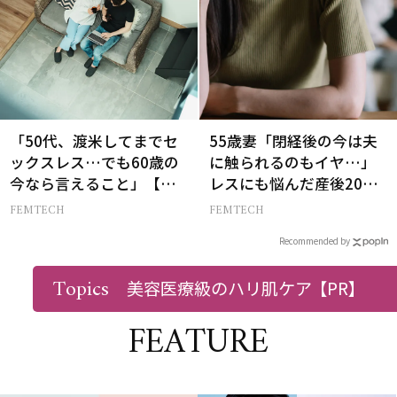
「50代、渡米してまでセ
55歳妻「閉経後の今は夫
ックスレス…でも60歳の
に触られるのもイヤ…」
今なら言えること」【セ
レスにも悩んだ産後20年
ックスレス AND THE
の葛藤
FEMTECH
FEMTECH
CITY -女たちの告白-】
Recommended by
Topics
美容医療級のハリ肌ケア
【PR】
FEATURE