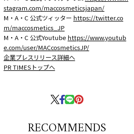
stagram.com/maccosmeticsjapan/
M・A・C 公式ツィッター
https://twitter.co
m/maccosmetics_JP
M・A・C 公式Youtube
https://www.youtub
e.com/user/MACcosmeticsJP/
企業プレスリリース詳細へ
PR TIMESトップへ
RECOMMENDS