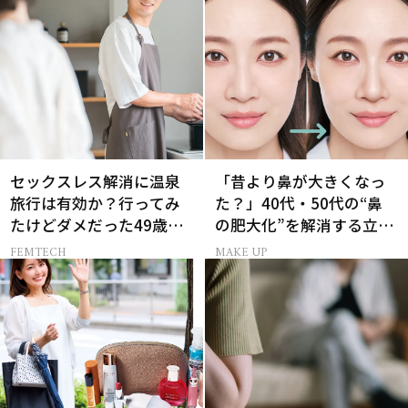
る！
セックスレス解消に温泉
「昔より鼻が大きくなっ
旅行は有効か？行ってみ
た？」40代・50代の“鼻
たけどダメだった49歳妻
の肥大化”を解消する立体
の「思わぬ収穫」
小鼻メイク
FEMTECH
MAKE UP