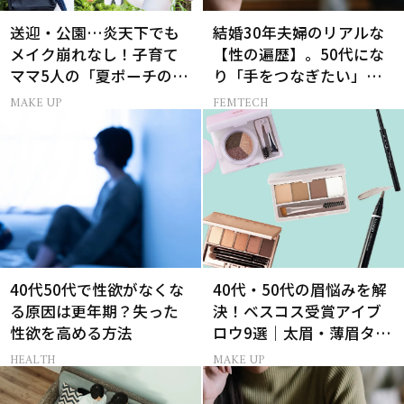
送迎・公園…炎天下でも
結婚30年夫婦のリアルな
メイク崩れなし！子育て
【性の遍歴】。50代にな
ママ5人の「夏ポーチの中
り「手をつなぎたい」と
身」
願う理由とは
MAKE UP
FEMTECH
40代50代で性欲がなくな
40代・50代の眉悩みを解
る原因は更年期？失った
決！ベスコス受賞アイブ
性欲を高める方法
ロウ9選｜太眉・薄眉タイ
プ別の描き方
HEALTH
MAKE UP