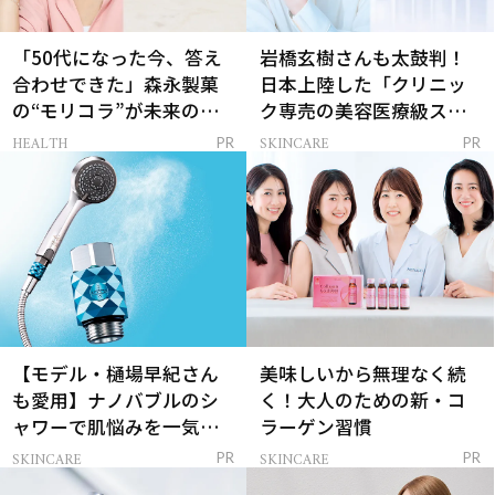
「50代になった今、答え
岩橋玄樹さんも太鼓判！
合わせできた」森永製菓
日本上陸した「クリニッ
の“モリコラ”が未来のキ
ク専売の美容医療級スキ
レイを連れてくる！
ンケア」
HEALTH
SKINCARE
PR
PR
【モデル・樋場早紀さん
美味しいから無理なく続
も愛用】ナノバブルのシ
く！大人のための新・コ
ャワーで肌悩みを一気に
ラーゲン習慣
解決
SKINCARE
SKINCARE
PR
PR