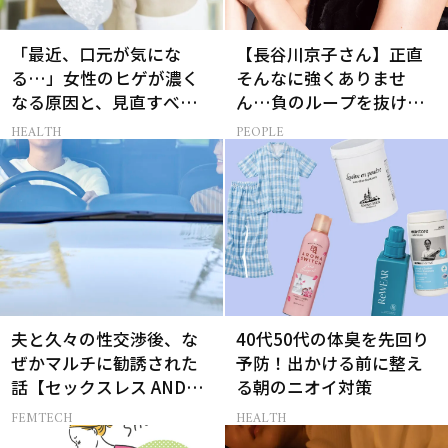
「最近、口元が気にな
【長谷川京子さん】正直
る…」女性のヒゲが濃く
そんなに強くありませ
なる原因と、見直すべき
ん…負のループを抜ける
生活習慣［医師監修］
15分の習慣とは?
HEALTH
PEOPLE
夫と久々の性交渉後、な
40代50代の体臭を先回り
ぜかマルチに勧誘された
予防！出かける前に整え
話【セックスレス AND
る朝のニオイ対策
THE CITY -女たちの告
FEMTECH
HEALTH
白-】