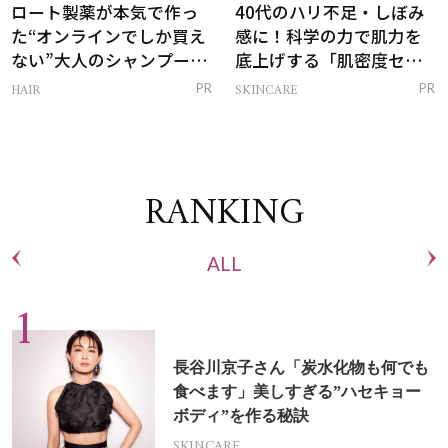
ロート製薬が本気で作っ
40代のハリ不足・しぼみ
た“オンラインでしか買え
感に！科学の力で肌力を
ない”大人のシャンプー＆
底上げする「肌密度セラ
トリートメントって？
ム」
HAIR
SKINCARE
PR
PR
RANKING
ALL
長谷川京子さん「炭水化物も何でも
食べます」美しすぎる”ハセキョー
ボディ”を作る秘訣
SKINCARE