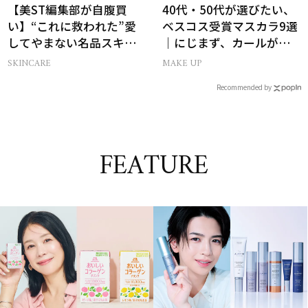
【美ST編集部が自腹買
40代・50代が選びたい、
い】“これに救われた”愛
ベスコス受賞マスカラ9選
してやまない名品スキン
｜にじまず、カールが続
ケア6選
く名品
SKINCARE
MAKE UP
Recommended by
FEATURE