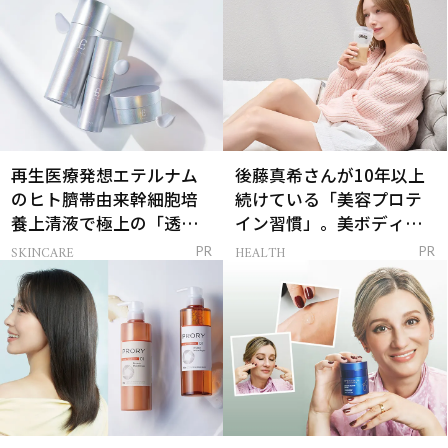
再生医療発想エテルナム
後藤真希さんが10年以上
のヒト臍帯由来幹細胞培
続けている「美容プロテ
養上清液で極上の「透明
イン習慣」。美ボディを
感ハリ肌」へ
支える朝ルーティンと
SKINCARE
HEALTH
PR
PR
は？