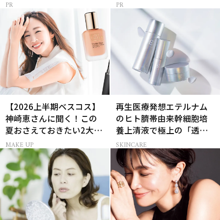
メ
【2026上半期ベスコス】
再生医療発想エテルナム
神崎恵さんに聞く！この
のヒト臍帯由来幹細胞培
夏おさえておきたい2大メ
養上清液で極上の「透明
イクトレンド
感ハリ肌」へ
MAKE UP
SKINCARE