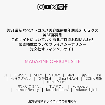
美ST最新号
ベストコスメ
美容医療
更年期
美STリュクス
美ST部募集
このサイトについて
よくあるご質問
お問い合わせ
広告掲載について
プライバシーポリシー
光文社オフィシャルサイト
MAGAZINE OFFICIAL SITE
JJ
CLASSY.
VERY
STORY
Mart
美ST
bis
和食スタイル
女性自身
SmartFLASH
COMIC熱帯
comic Pureri
マンガ コミソル
本がすき。
kokode.jp
kokode Beauty
kokode books
kokode digital
消費税総額表示についてのお知らせ