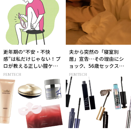
更年期の“不安・不快
夫から突然の「寝室別
感”は私だけじゃない！プ
居」宣告…その理由にシ
ロが教える正しい膣ケア
ョック、56歳セックスレ
法
ス妻の嘆き
FEMTECH
FEMTECH