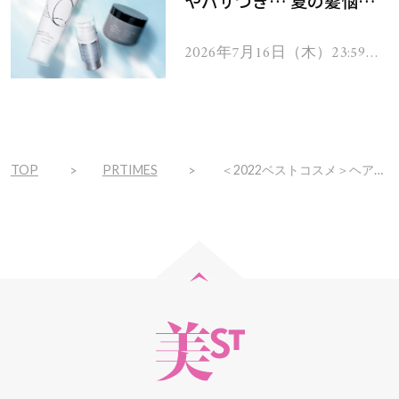
やパサつき… 夏の髪悩み
を解消するヘアケアアイテ
ムを13名様にプレゼン
2026年7月16日（木）23:59ま
で
ト！
TOP
PRTIMES
＜2022ベストコスメ＞ヘアケアの常識を超えた新質感『フローディア エイジングケアライン グランメロウ』が受賞！