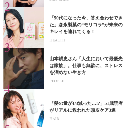
「50代になった今、答え合わせでき
た」森永製菓の“モリコラ”が未来の
キレイを連れてくる！
HEALTH
山本耕史さん「人生において最優先
は家族」。仕事も無欲に、ストレス
を溜めない生き方
PEOPLE
「髪の量が1/3減った…!?」51歳読者
がリアルに救われた頭皮ケア3選
HAIR