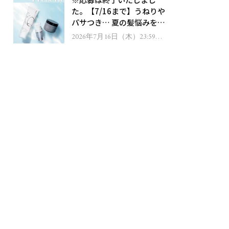
ゼント！
た。【7/16まで】うねりや
パサつき… 夏の髪悩みを解
消するヘアケアアイテムを
2026年7月16日（木）23:59ま
で
13名様にプレゼント！