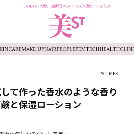
J-BEAUTY
美ST最新号
ベストコスメ
美STリュクス
KINCARE
MAKE UP
HAIR
PEOPLE
FEMTECH
HEALTH
CLIN
PRTIMES
究して作った香水のような香り
石鹸と保湿ローション