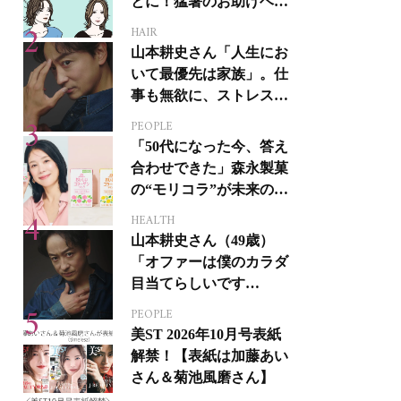
とに！猛暑のお助けヘア
アイテム16選
HAIR
山本耕史さん「人生にお
いて最優先は家族」。仕
事も無欲に、ストレスを
溜めない生き方
PEOPLE
「50代になった今、答え
合わせできた」森永製菓
の“モリコラ”が未来のキ
レイを連れてくる！
HEALTH
山本耕史さん（49歳）
「オファーは僕のカラダ
目当てらしいです
（笑）」全編英語ミュー
PEOPLE
ジカルへの挑戦
美ST 2026年10月号表紙
解禁！【表紙は加藤あい
さん＆菊池風磨さん】