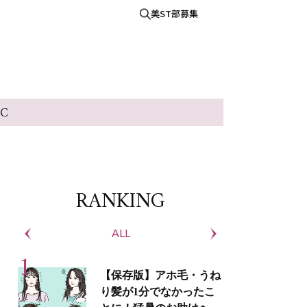
美ST部募集
IC
RANKING
ALL
S
【保存版】アホ毛・うね
り髪が1分でなかったこ