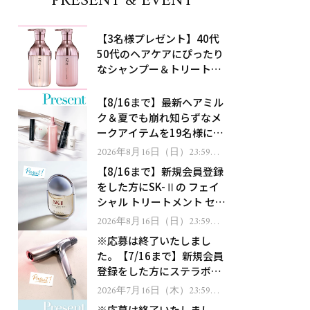
PRESENT & EVENT
【3名様プレゼント】40代
50代のヘアケアにぴったり
なシャンプー＆トリートメ
ントで、うねり悩みに対
処！
【8/16まで】最新ヘアミル
ク＆夏でも崩れ知らずなメ
ークアイテムを19名様にプ
レゼント！
2026年8月16日（日）23:59ま
で
【8/16まで】新規会員登録
をした方にSK-Ⅱの フェイ
シャル トリートメント セラ
ムをプレゼント！
2026年8月16日（日）23:59ま
で
※応募は終了いたしまし
た。【7/16まで】新規会員
登録をした方にステラボー
テのシャインリバース ヘア
2026年7月16日（木）23:59ま
で
ドライヤー ジュエルをプレ
※応募は終了いたしまし