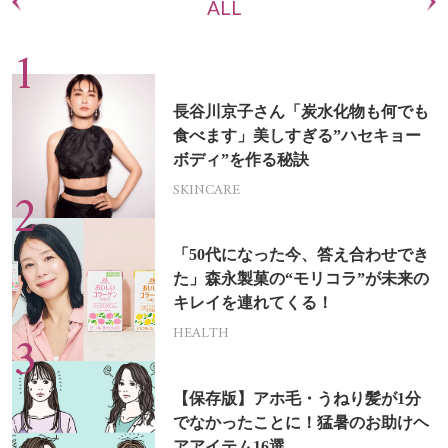
ALL
長谷川京子さん「炭水化物も何でも
食べます」美しすぎる”ハセキョー
ボディ”を作る秘訣
SKINCARE
「50代になった今、答え合わせでき
た」森永製菓の“モリコラ”が未来の
キレイを連れてくる！
HEALTH
【保存版】アホ毛・うねり髪が1分
でなかったことに！猛暑のお助けヘ
アアイテム16選