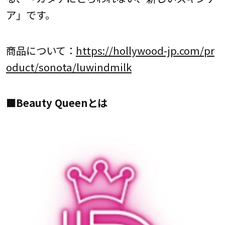
ア」です。
商品について：
https://hollywood-jp.com/pr
oduct/sonota/luwindmilk
■Beauty Queenとは