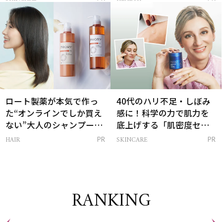
は？
ロート製薬が本気で作っ
40代のハリ不足・しぼみ
た“オンラインでしか買え
感に！科学の力で肌力を
ない”大人のシャンプー＆
底上げする「肌密度セラ
トリートメントって？
ム」
HAIR
SKINCARE
PR
PR
RANKING