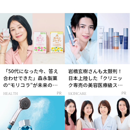
「50代になった今、答え
岩橋玄樹さんも太鼓判！
合わせできた」森永製菓
日本上陸した「クリニッ
の“モリコラ”が未来のキ
ク専売の美容医療級スキ
レイを連れてくる！
ンケア」
HEALTH
SKINCARE
PR
PR