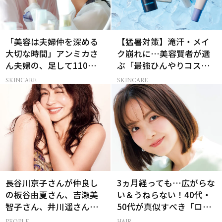
「美容は夫婦仲を深める
【猛暑対策】滝汗・メイ
大切な時間」アンミカさ
ク崩れに…美容賢者が選
ん夫婦の、足して110歳で
ぶ「最強ひんやりコス
も”今の方が上向き肌”な
メ」26選
SKINCARE
SKINCARE
理由
長谷川京子さんが仲良し
3ヵ月経っても…広がらな
の板谷由夏さん、吉瀬美
い＆うねらない！40代・
智子さん、井川遥さんと
50代が真似すべき「ロー
集まる理由は…
レイヤーボブ」
PEOPLE
HAIR