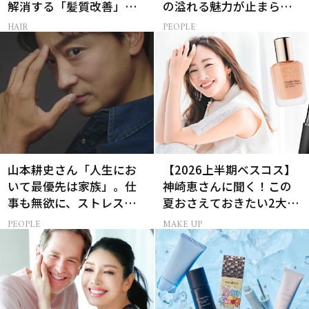
解消する「髪質改善」シ
の溢れる魅力が止まらな
ャントリ8選
い【特別画像集】
HAIR
PEOPLE
山本耕史さん「人生にお
【2026上半期ベスコス】
いて最優先は家族」。仕
神崎恵さんに聞く！この
事も無欲に、ストレスを
夏おさえておきたい2大メ
溜めない生き方
イクトレンド
PEOPLE
MAKE UP