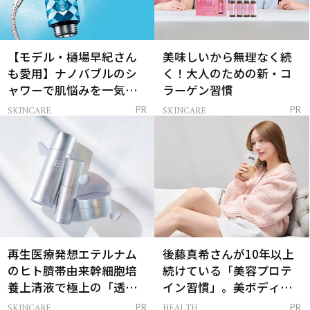
【モデル・樋場早紀さん
美味しいから無理なく続
も愛用】ナノバブルのシ
く！大人のための新・コ
ャワーで肌悩みを一気に
ラーゲン習慣
解決
SKINCARE
SKINCARE
PR
PR
再生医療発想エテルナム
後藤真希さんが10年以上
のヒト臍帯由来幹細胞培
続けている「美容プロテ
養上清液で極上の「透明
イン習慣」。美ボディを
感ハリ肌」へ
支える朝ルーティンと
SKINCARE
HEALTH
PR
PR