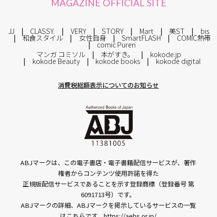
MAGAZINE OFFICIAL SITE
JJ
CLASSY.
VERY
STORY
Mart
美ST
bis
和食スタイル
女性自身
SmartFLASH
COMIC熱帯
comic Pureri
マンガ コミソル
本がすき。
kokode.jp
kokode Beauty
kokode books
kokode digital
消費税総額表示についてのお知らせ
ABJマークは、この電子書店・電子書籍配信サービスが、著作
権者からコンテンツ使用許諾を得た
正規版配信サービスであることを示す登録商標（登録番号 第
6091713号）です。
ABJマークの詳細、ABJマークを掲示しているサービスの一覧
はこちらです。
https://aebs.or.jp/