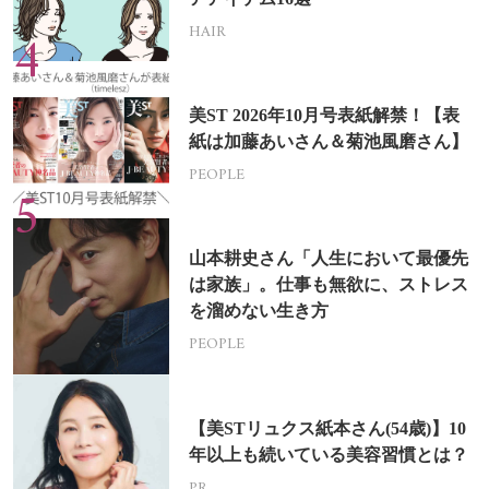
HAIR
美ST 2026年10月号表紙解禁！【表
紙は加藤あいさん＆菊池風磨さん】
PEOPLE
山本耕史さん「人生において最優先
は家族」。仕事も無欲に、ストレス
を溜めない生き方
PEOPLE
【美STリュクス紙本さん(54歳)】10
年以上も続いている美容習慣とは？
PR