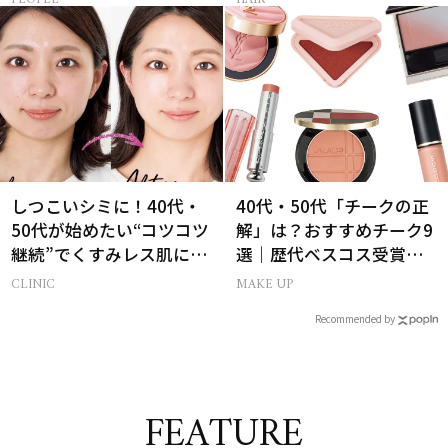
しつこいシミに！40代・
40代・50代「チークの正
50代が始めたい“コツコツ
解」は？おすすめチーク9
継続”でくすみレス肌に！
選｜歴代ベスコス受賞ま
【BeforeAfter】
とめ＆正しい使い方
CLINIC
MAKE UP
Recommended by
FEATURE