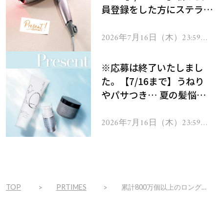
員登録をした方にステラボ
ーテのシャインリバース
ヘアドライヤー ジュエル
2026年7月16日（木）23:59ま
で
をプレゼント！
※応募は終了いたしまし
た。【7/16まで】うねり
やパサつき… 夏の髪悩み
を解消するヘアケアアイテ
ムを13名様にプレゼン
2026年7月16日（木）23:59ま
で
ト！
TOP
PRTIMES
累計800万個以上のロングセラー『酵素パック』と浴室で使えるオールインワン乳液『ハリウッド ルワインド ミルク』がBeauty Queen 西武池袋本店POP UPショップにて期間限定販売！