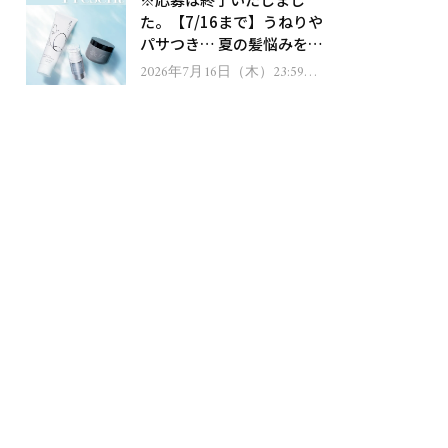
ゼント！
た。【7/16まで】うねりや
パサつき… 夏の髪悩みを解
消するヘアケアアイテムを
2026年7月16日（木）23:59ま
で
13名様にプレゼント！