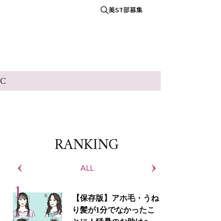
美ST部募集
IC
RANKING
ALL
S
【保存版】アホ毛・うね
り髪が1分でなかったこ