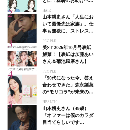
とに！猛暑のお助けヘア
アイテム16選
HAIR
山本耕史さん「人生にお
いて最優先は家族」。仕
事も無欲に、ストレスを
溜めない生き方
PEOPLE
美ST 2026年10月号表紙
解禁！【表紙は加藤あい
さん＆菊池風磨さん】
PEOPLE
「50代になった今、答え
合わせできた」森永製菓
の“モリコラ”が未来のキ
レイを連れてくる！
HEALTH
山本耕史さん（49歳）
「オファーは僕のカラダ
目当てらしいです
（笑）」全編英語ミュー