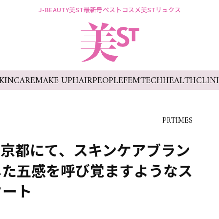
J-BEAUTY
美ST最新号
ベストコスメ
美STリュクス
KINCARE
MAKE UP
HAIR
PEOPLE
FEMTECH
HEALTH
CLIN
PRTIMES
ル京都にて、スキンケアブラン
した五感を呼び覚ますようなス
タート