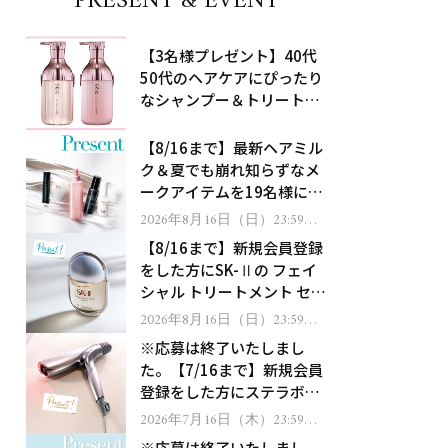
PRESENT & EVENT
【3名様プレゼント】40代
50代のヘアケアにぴったり
なシャンプー＆トリートメ
ントで、うねり悩みに対
処！
【8/16まで】最新ヘアミル
ク＆夏でも崩れ知らずなメ
ークアイテムを19名様にプ
レゼント！
2026年8月16日（日）23:59ま
で
【8/16まで】新規会員登録
をした方にSK-Ⅱの フェイ
シャル トリートメント セラ
ムをプレゼント！
2026年8月16日（日）23:59ま
で
※応募は終了いたしまし
た。【7/16まで】新規会員
登録をした方にステラボー
テのシャインリバース ヘア
2026年7月16日（木）23:59ま
で
ドライヤー ジュエルをプレ
※応募は終了いたしまし