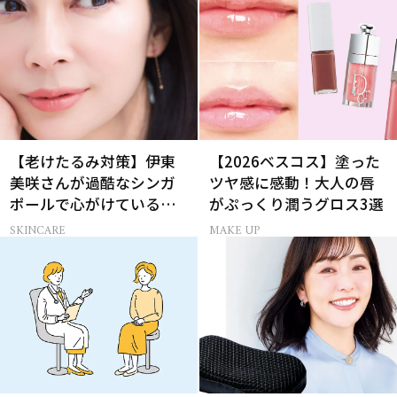
【老けたるみ対策】伊東
【2026ベスコス】塗った
美咲さんが過酷なシンガ
ツヤ感に感動！大人の唇
ポールで心がけているこ
がぷっくり潤うグロス3選
と
SKINCARE
MAKE UP