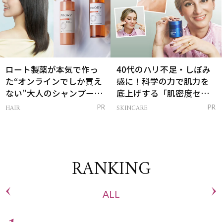
ロート製薬が本気で作っ
40代のハリ不足・しぼみ
た“オンラインでしか買え
感に！科学の力で肌力を
ない”大人のシャンプー＆
底上げする「肌密度セラ
トリートメントって？
ム」
HAIR
SKINCARE
PR
PR
RANKING
ALL