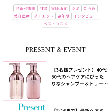
最新号情報
付録
WEB限定
シミ
たるみ
美容医療
ダイエット
更年期
インタビュー
ベストコスメ
PRESENT & EVENT
【3名様プレゼント】40代
50代のヘアケアにぴった
りなシャンプー＆トリート
メントで、うねり悩みに対
処！
【8/16まで】最新ヘアミ