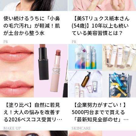
使い続けるうちに「小鼻
【美STリュクス紙本さん
の毛穴汚れ」が軽減！肌
(54歳)】10年以上も続い
が土台から整う水
ている美容習慣とは？
【塗り比べ】自然に若見
【企業努力がすごい！】
え！大人の悩みを改善す
5000円台までで買える
る2026ベスコス受賞リッ
「最新知見全部のせ」ス
プTOP3
キンケア名品34選
MAKE UP
SKINCARE