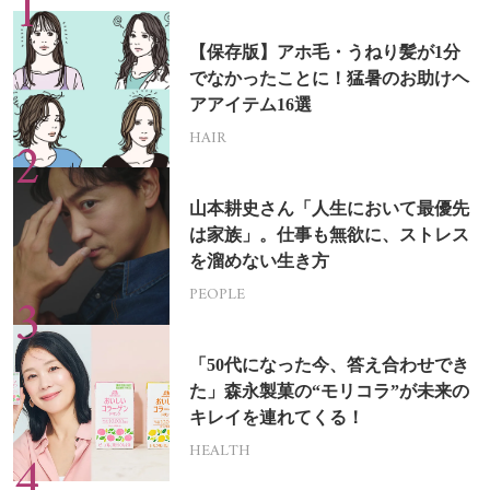
【保存版】アホ毛・うねり髪が1分
でなかったことに！猛暑のお助けヘ
アアイテム16選
HAIR
山本耕史さん「人生において最優先
は家族」。仕事も無欲に、ストレス
を溜めない生き方
PEOPLE
「50代になった今、答え合わせでき
た」森永製菓の“モリコラ”が未来の
キレイを連れてくる！
HEALTH