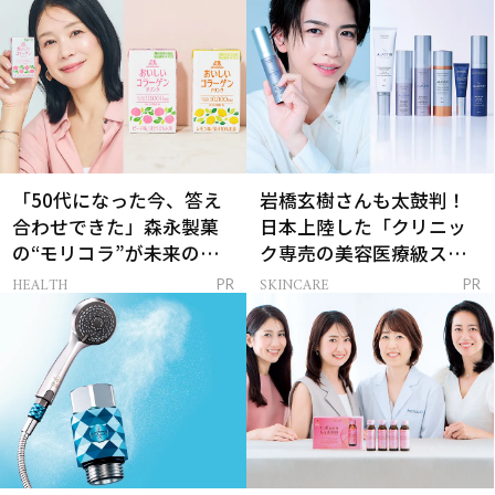
「50代になった今、答え
岩橋玄樹さんも太鼓判！
合わせできた」森永製菓
日本上陸した「クリニッ
の“モリコラ”が未来のキ
ク専売の美容医療級スキ
レイを連れてくる！
ンケア」
HEALTH
SKINCARE
PR
PR