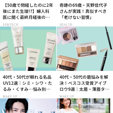
【50歳で閉経したのに2年
奇跡の69歳・天野佳代子
後にまた生理!?】婦人科
さんが実践！真似すべき
医に聞く最終月経後の出
「老けない習慣」
血の対処法
FEMTECH
HEALTH
40代・50代が頼れる名品
40代・50代の眉悩みを解
UV12選｜シミ・シワ・た
決！ベスコス受賞アイブ
るみ・くすみ…悩み別ベ
ロウ9選｜太眉・薄眉タイ
スコス受賞の日焼け止め
プ別の描き方
MAKE UP
MAKE UP