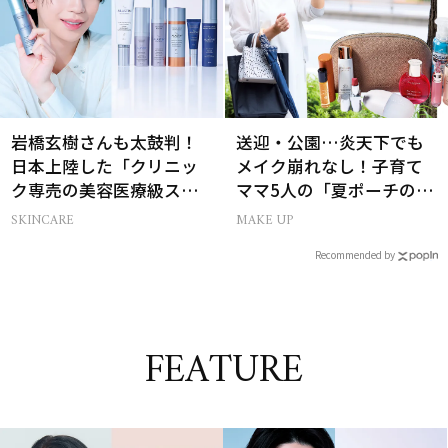
岩橋玄樹さんも太鼓判！
送迎・公園…炎天下でも
日本上陸した「クリニッ
メイク崩れなし！子育て
ク専売の美容医療級スキ
ママ5人の「夏ポーチの中
ンケア」
身」
SKINCARE
MAKE UP
Recommended by
FEATURE