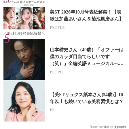
美ST 2026年10月号表紙解禁！【表
紙は加藤あいさん＆菊池風磨さん】
PEOPLE
山本耕史さん（49歳）「オファーは
僕のカラダ目当てらしいです
（笑）」全編英語ミュージカルへの
挑戦
PEOPLE
【美STリュクス紙本さん(54歳)】10
年以上も続いている美容習慣とは？
PR
Recommended by