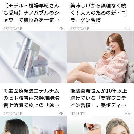
【モデル・樋場早紀さん
美味しいから無理なく続
も愛用】ナノバブルのシ
く！大人のための新・コ
ャワーで肌悩みを一気に
ラーゲン習慣
解決
SKINCARE
SKINCARE
PR
PR
再生医療発想エテルナム
後藤真希さんが10年以上
のヒト臍帯由来幹細胞培
続けている「美容プロテ
養上清液で極上の「透明
イン習慣」。美ボディを
感ハリ肌」へ
支える朝ルーティンと
SKINCARE
HEALTH
PR
PR
は？