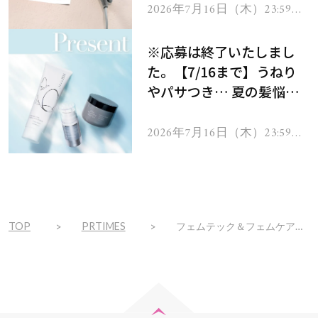
ヘアドライヤー ジュエル
2026年7月16日（木）23:59ま
で
をプレゼント！
※応募は終了いたしまし
た。【7/16まで】うねり
やパサつき… 夏の髪悩み
を解消するヘアケアアイテ
ムを13名様にプレゼン
2026年7月16日（木）23:59ま
で
ト！
TOP
PRTIMES
フェムテック＆フェムケア業界で注目の2つが最強タッグ！『CBD×よもぎ蒸し』がyuragi鍼灸院でメニュー化！その名も、『蔵王よもぎ蒸し』