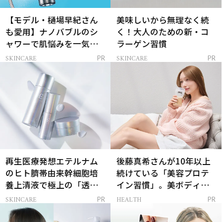
【モデル・樋場早紀さん
美味しいから無理なく続
も愛用】ナノバブルのシ
く！大人のための新・コ
ャワーで肌悩みを一気に
ラーゲン習慣
解決
SKINCARE
SKINCARE
PR
PR
再生医療発想エテルナム
後藤真希さんが10年以上
のヒト臍帯由来幹細胞培
続けている「美容プロテ
養上清液で極上の「透明
イン習慣」。美ボディを
感ハリ肌」へ
支える朝ルーティンと
SKINCARE
HEALTH
PR
PR
は？