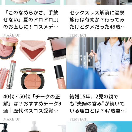
「このなめらかさ、手放
セックスレス解消に温泉
せない」夏のドロドロ肌
旅行は有効か？行ってみ
のお直しに！コスメデコ
たけどダメだった49歳妻
ルテのパウダーが想像以
の「思わぬ収穫」
MAKE UP
FEMTECH
上に優秀
40代・50代「チークの正
結婚15年、2児の親で
解」は？おすすめチーク9
も“夫婦の営み”が続いて
選｜歴代ベスコス受賞ま
いる理由とは？47歳妻が
とめ＆正しい使い方
実践する【レスにならな
MAKE UP
FEMTECH
いコツ】