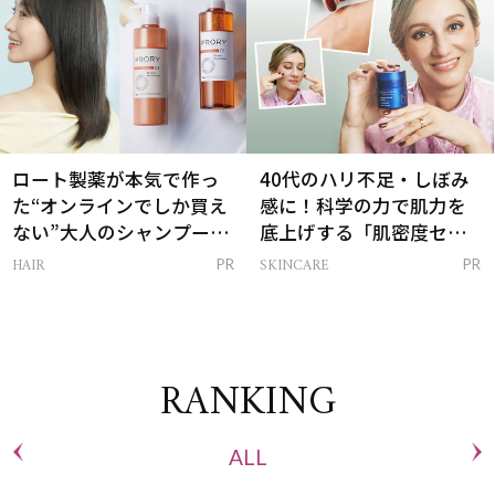
ロート製薬が本気で作っ
40代のハリ不足・しぼみ
た“オンラインでしか買え
感に！科学の力で肌力を
ない”大人のシャンプー＆
底上げする「肌密度セラ
トリートメントって？
ム」
HAIR
SKINCARE
PR
PR
RANKING
ALL