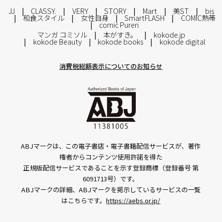
JJ
CLASSY.
VERY
STORY
Mart
美ST
bis
和食スタイル
女性自身
SmartFLASH
COMIC熱帯
comic Pureri
マンガ コミソル
本がすき。
kokode.jp
kokode Beauty
kokode books
kokode digital
消費税総額表示についてのお知らせ
ABJマークは、この電子書店・電子書籍配信サービスが、著作
権者からコンテンツ使用許諾を得た
正規版配信サービスであることを示す登録商標（登録番号 第
6091713号）です。
ABJマークの詳細、ABJマークを掲示しているサービスの一覧
はこちらです。
https://aebs.or.jp/