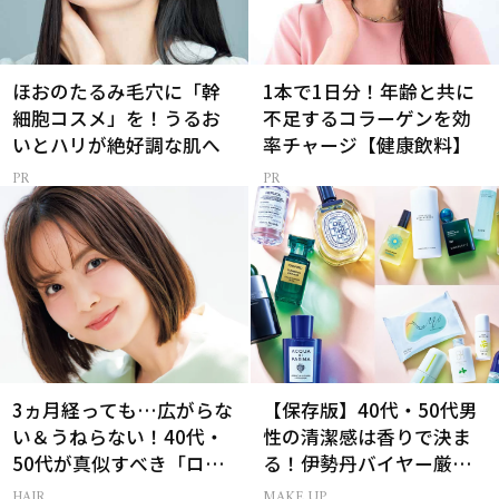
ほおのたるみ毛穴に「幹
1本で1日分！年齢と共に
細胞コスメ」を！うるお
不足するコラーゲンを効
いとハリが絶好調な肌へ
率チャージ【健康飲料】
3ヵ月経っても…広がらな
【保存版】40代・50代男
い＆うねらない！40代・
性の清潔感は香りで決ま
50代が真似すべき「ロー
る！伊勢丹バイヤー厳選
レイヤーボブ」
フレグランス15選
HAIR
MAKE UP