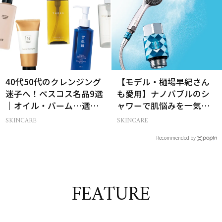
40代50代のクレンジング
【モデル・樋場早紀さん
迷子へ！ベスコス名品9選
も愛用】ナノバブルのシ
｜オイル・バーム…選び
ャワーで肌悩みを一気に
方の正解は？
解決
SKINCARE
SKINCARE
Recommended by
FEATURE