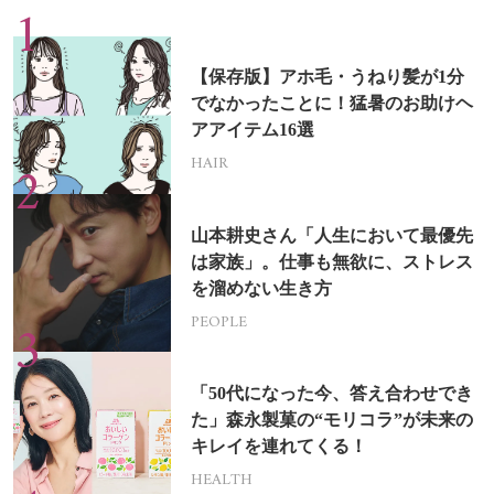
【保存版】アホ毛・うねり髪が1分
でなかったことに！猛暑のお助けヘ
アアイテム16選
HAIR
山本耕史さん「人生において最優先
は家族」。仕事も無欲に、ストレス
を溜めない生き方
PEOPLE
「50代になった今、答え合わせでき
た」森永製菓の“モリコラ”が未来の
キレイを連れてくる！
HEALTH