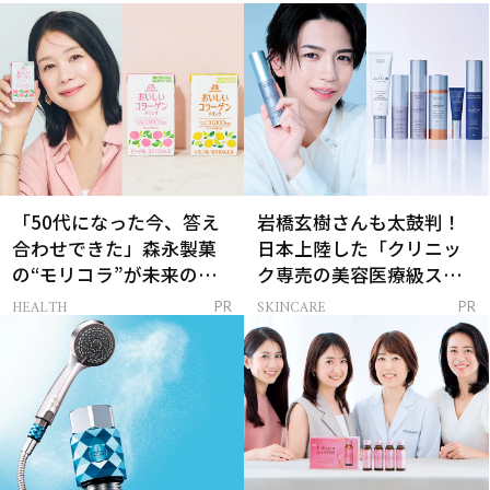
「50代になった今、答え
岩橋玄樹さんも太鼓判！
合わせできた」森永製菓
日本上陸した「クリニッ
の“モリコラ”が未来のキ
ク専売の美容医療級スキ
レイを連れてくる！
ンケア」
HEALTH
SKINCARE
PR
PR