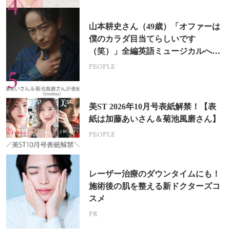
山本耕史さん（49歳）「オファーは
僕のカラダ目当てらしいです
（笑）」全編英語ミュージカルへの
挑戦
PEOPLE
美ST 2026年10月号表紙解禁！【表
紙は加藤あいさん＆菊池風磨さん】
PEOPLE
レーザー治療のダウンタイムにも！
施術後の肌を整える新ドクターズコ
スメ
PR