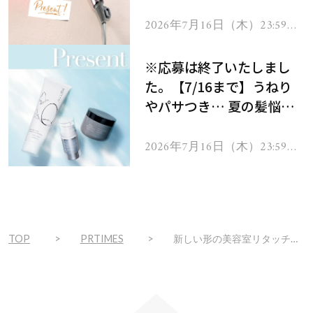
ーテのシャインリバース
ヘアドライヤー ジュエル
2026年7月16日（木）23:59ま
で
をプレゼント！
※応募は終了いたしまし
た。【7/16まで】うねり
やパサつき… 夏の髪悩み
を解消するヘアケアアイテ
ムを13名様にプレゼン
2026年7月16日（木）23:59ま
で
ト！
TOP
PRTIMES
新しい形の美容室リタッチカラー専門店がオープン！