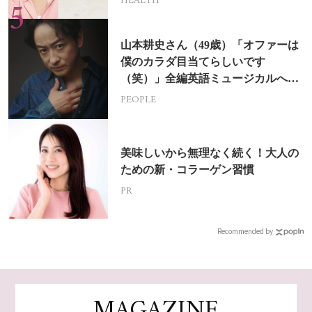
HEALTH
山本耕史さん（49歳）「オファーは
僕のカラダ目当てらしいです
（笑）」全編英語ミュージカルへの
挑戦
PEOPLE
美味しいから無理なく続く！大人の
ための新・コラーゲン習慣
PR
Recommended by
MAGAZINE