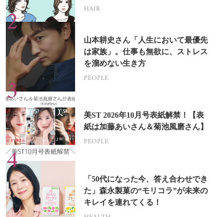
HAIR
山本耕史さん「人生において最優先
は家族」。仕事も無欲に、ストレス
を溜めない生き方
PEOPLE
美ST 2026年10月号表紙解禁！【表
紙は加藤あいさん＆菊池風磨さん】
PEOPLE
「50代になった今、答え合わせでき
た」森永製菓の“モリコラ”が未来の
キレイを連れてくる！