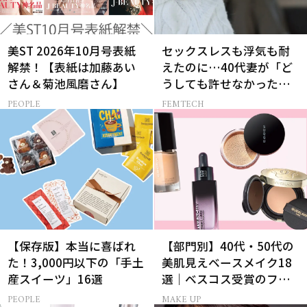
美ST 2026年10月号表紙
セックスレスも浮気も耐
解禁！【表紙は加藤あい
えたのに…40代妻が「ど
さん＆菊池風磨さん】
うしても許せなかった」
夫の一言
PEOPLE
FEMTECH
【保存版】本当に喜ばれ
【部門別】40代・50代の
た！3,000円以下の「手土
美肌見えベースメイク18
産スイーツ」16選
選｜ベスコス受賞のファ
ンデ・下地・パウダー
PEOPLE
MAKE UP