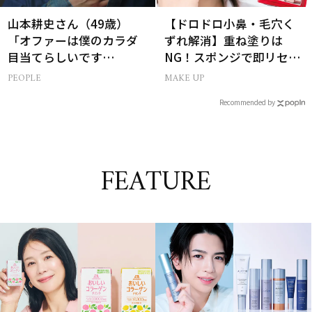
山本耕史さん（49歳）
【ドロドロ小鼻・毛穴く
「オファーは僕のカラダ
ずれ解消】重ね塗りは
目当てらしいです
NG！スポンジで即リセッ
（笑）」全編英語ミュー
トするプロ技
PEOPLE
MAKE UP
ジカルへの挑戦
Recommended by
FEATURE