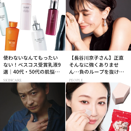
使わないなんてもったい
【長谷川京子さん】正直
ない！ベスコス受賞乳液9
そんなに強くありませ
選｜40代・50代の肌悩み
ん…負のループを抜ける
別まとめ
15分の習慣とは?
SKINCARE
PEOPLE