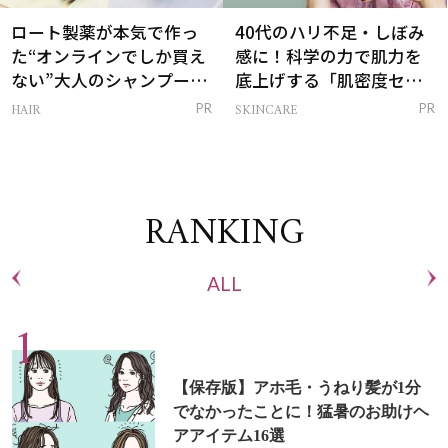
ロート製薬が本気で作っ
40代のハリ不足・しぼみ
た“オンラインでしか買え
感に！科学の力で肌力を
ない”大人のシャンプー＆
底上げする「肌密度セラ
トリートメントって？
ム」
HAIR
SKINCARE
PR
PR
RANKING
ALL
【保存版】アホ毛・うねり髪が1分
でなかったことに！猛暑のお助けヘ
アアイテム16選