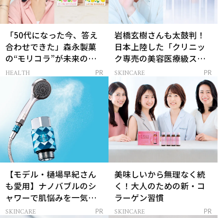
「50代になった今、答え
岩橋玄樹さんも太鼓判！
合わせできた」森永製菓
日本上陸した「クリニッ
の“モリコラ”が未来のキ
ク専売の美容医療級スキ
レイを連れてくる！
ンケア」
HEALTH
SKINCARE
PR
PR
【モデル・樋場早紀さん
美味しいから無理なく続
も愛用】ナノバブルのシ
く！大人のための新・コ
ャワーで肌悩みを一気に
ラーゲン習慣
解決
SKINCARE
SKINCARE
PR
PR