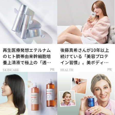
再生医療発想エテルナム
後藤真希さんが10年以上
のヒト臍帯由来幹細胞培
続けている「美容プロテ
養上清液で極上の「透明
イン習慣」。美ボディを
感ハリ肌」へ
支える朝ルーティンと
SKINCARE
HEALTH
PR
PR
は？