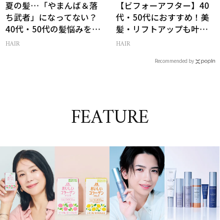
夏の髪…「やまんば＆落
【ビフォーアフター】40
ち武者」になってない？
代・50代におすすめ！美
40代・50代の髪悩みをレ
髪・リフトアップも叶う
スキューする裏ワザ
最新ヘアケア家電3選
HAIR
HAIR
Recommended by
FEATURE