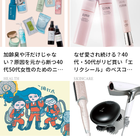
加齢臭や汗だけじゃな
なぜ愛され続ける？40
い？原因を元から断つ40
代・50代がリピ買い「エ
代50代女性のためのニオ
リクシール」のベスコス
イケア
受賞名品3選
HEALTH
SKINCARE