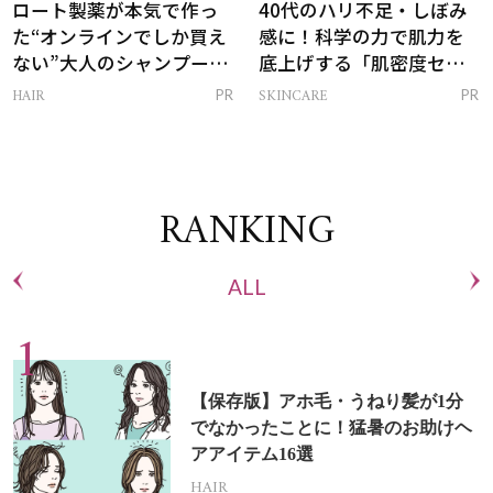
ロート製薬が本気で作っ
40代のハリ不足・しぼみ
た“オンラインでしか買え
感に！科学の力で肌力を
ない”大人のシャンプー＆
底上げする「肌密度セラ
トリートメントって？
ム」
HAIR
SKINCARE
PR
PR
RANKING
ALL
【保存版】アホ毛・うねり髪が1分
でなかったことに！猛暑のお助けヘ
アアイテム16選
HAIR