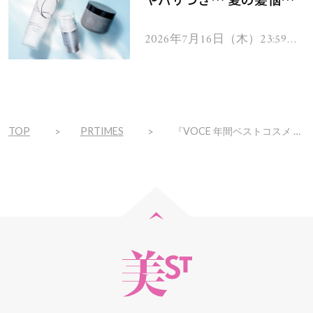
を解消するヘアケアアイテ
ムを13名様にプレゼン
2026年7月16日（木）23:59ま
で
ト！
TOP
PRTIMES
『VOCE 年間ベストコスメ 2022』 スペシャルYouTubeフェス、12/19(月)～五夜連続ライブ開催！