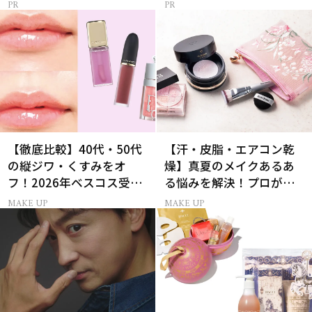
【徹底比較】40代・50代
【汗・皮脂・エアコン乾
の縦ジワ・くすみをオ
燥】真夏のメイクあるあ
フ！2026年ベスコス受賞
る悩みを解決！プロが教
リキッドルージュ3選
えるパウダー活用術
MAKE UP
MAKE UP