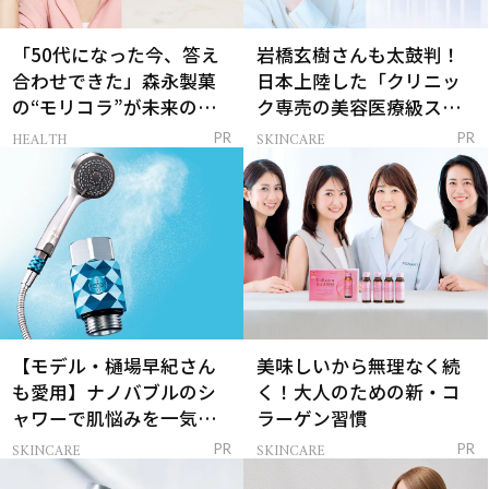
「50代になった今、答え
岩橋玄樹さんも太鼓判！
合わせできた」森永製菓
日本上陸した「クリニッ
の“モリコラ”が未来のキ
ク専売の美容医療級スキ
レイを連れてくる！
ンケア」
HEALTH
SKINCARE
PR
PR
【モデル・樋場早紀さん
美味しいから無理なく続
も愛用】ナノバブルのシ
く！大人のための新・コ
ャワーで肌悩みを一気に
ラーゲン習慣
解決
SKINCARE
SKINCARE
PR
PR