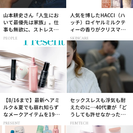
山本耕史さん「人生にお
人気を博したHACCI（ハ
いて最優先は家族」。仕
ッチ）ロイヤルミルクテ
事も無欲に、ストレスを
ィーの香りがクリスマス
溜めない生き方
に向けて限定セットで復
PEOPLE
SKINCARE
刻！
【8/16まで】最新ヘアミ
セックスレスも浮気も耐
ルク＆夏でも崩れ知らず
えたのに…40代妻が「ど
なメークアイテムを19名
うしても許せなかった」
様にプレゼント！
夫の一言
PRESENT
FEMTECH