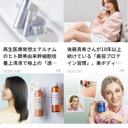
再生医療発想エテルナム
後藤真希さんが10年以上
のヒト臍帯由来幹細胞培
続けている「美容プロテ
養上清液で極上の「透明
イン習慣」。美ボディを
感ハリ肌」へ
支える朝ルーティンと
SKINCARE
HEALTH
PR
PR
は？