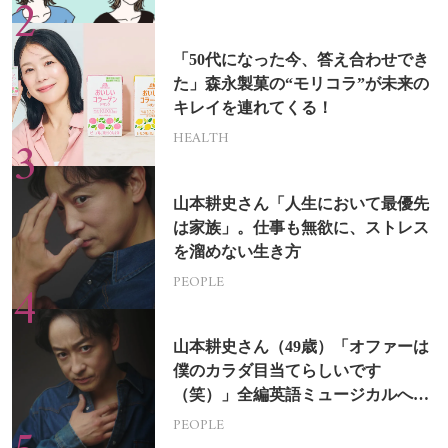
「50代になった今、答え合わせでき
た」森永製菓の“モリコラ”が未来の
キレイを連れてくる！
HEALTH
山本耕史さん「人生において最優先
は家族」。仕事も無欲に、ストレス
を溜めない生き方
PEOPLE
山本耕史さん（49歳）「オファーは
僕のカラダ目当てらしいです
（笑）」全編英語ミュージカルへの
挑戦
PEOPLE