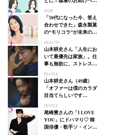
とに！猛暑のお助けヘア
アイテム16選
HAIR
「50代になった今、答え
合わせできた」森永製菓
の“モリコラ”が未来のキ
レイを連れてくる！
HEALTH
山本耕史さん「人生にお
いて最優先は家族」。仕
事も無欲に、ストレスを
溜めない生き方
PEOPLE
山本耕史さん（49歳）
「オファーは僕のカラダ
目当てらしいです
（笑）」全編英語ミュー
PEOPLE
ジカルへの挑戦
尾崎豊さんの「I LOVE
YOU」にドハマり♡ 韓
国俳優・歌手ソ・イング
クさんの音楽がすべての