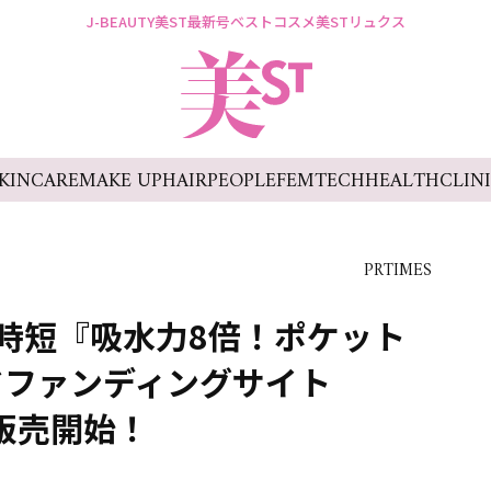
J-BEAUTY
美ST最新号
ベストコスメ
美STリュクス
KINCARE
MAKE UP
HAIR
PEOPLE
FEMTECH
HEALTH
CLIN
PRTIMES
時短『吸水力8倍！ポケット
ドファンディングサイト
行販売開始！