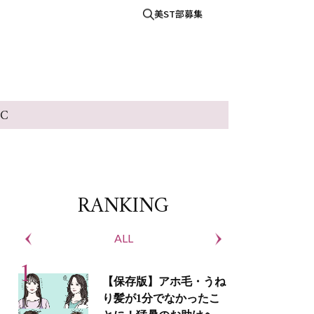
美ST部募集
IC
RANKING
ALL
S
【保存版】アホ毛・うね
り髪が1分でなかったこ