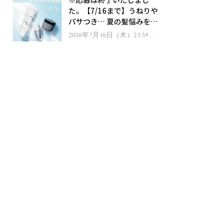
ゼント！
た。【7/16まで】うねりや
パサつき… 夏の髪悩みを解
消するヘアケアアイテムを
2026年7月16日（木）23:59ま
で
13名様にプレゼント！