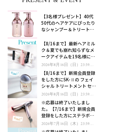
PRESENT & EVENT
【3名様プレゼント】40代
50代のヘアケアにぴったり
なシャンプー＆トリートメ
ントで、うねり悩みに対
処！
【8/16まで】最新ヘアミル
ク＆夏でも崩れ知らずなメ
ークアイテムを19名様にプ
レゼント！
2026年8月16日（日）23:59ま
で
【8/16まで】新規会員登録
をした方にSK-Ⅱの フェイ
シャル トリートメント セラ
ムをプレゼント！
2026年8月16日（日）23:59ま
で
※応募は終了いたしまし
た。【7/16まで】新規会員
登録をした方にステラボー
テのシャインリバース ヘア
2026年7月16日（木）23:59ま
で
ドライヤー ジュエルをプレ
※応募は終了いたしまし