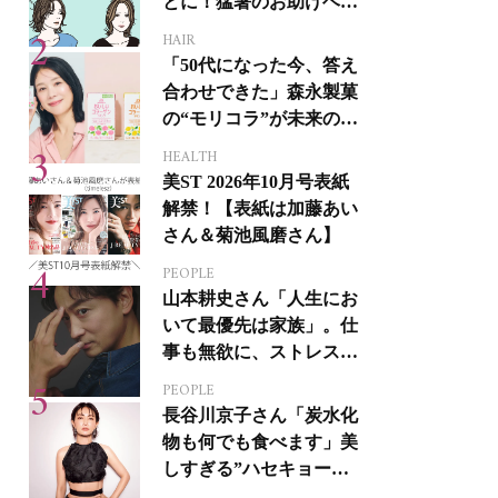
とに！猛暑のお助けヘア
アイテム16選
HAIR
「50代になった今、答え
合わせできた」森永製菓
の“モリコラ”が未来のキ
レイを連れてくる！
HEALTH
美ST 2026年10月号表紙
解禁！【表紙は加藤あい
さん＆菊池風磨さん】
PEOPLE
山本耕史さん「人生にお
いて最優先は家族」。仕
事も無欲に、ストレスを
溜めない生き方
PEOPLE
長谷川京子さん「炭水化
物も何でも食べます」美
しすぎる”ハセキョーボ
ディ”を作る秘訣