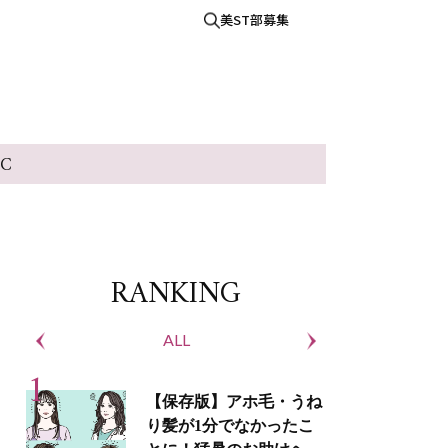
美ST部募集
IC
RANKING
ALL
S
【保存版】アホ毛・うね
り髪が1分でなかったこ