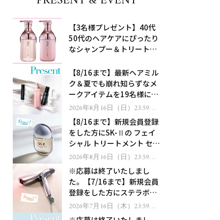
PRESENT & EVENT
【3名様プレゼント】40代
50代のヘアケアにぴったり
なシャンプー＆トリートメ
ントで、うねり悩みに対
処！
【8/16まで】最新ヘアミル
ク＆夏でも崩れ知らずなメ
ークアイテムを19名様にプ
レゼント！
2026年8月16日（日）23:59ま
で
【8/16まで】新規会員登録
をした方にSK-Ⅱの フェイ
シャル トリートメント セラ
ムをプレゼント！
2026年8月16日（日）23:59ま
で
※応募は終了いたしまし
た。【7/16まで】新規会員
登録をした方にステラボー
テのシャインリバース ヘア
2026年7月16日（木）23:59ま
で
ドライヤー ジュエルをプレ
※応募は終了いたしまし