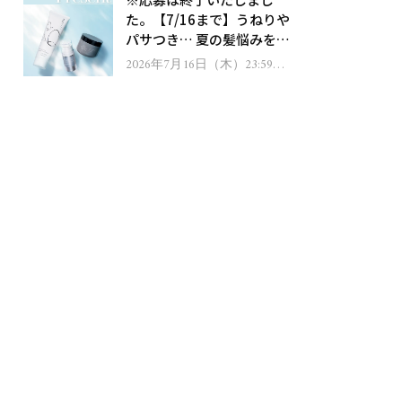
ゼント！
た。【7/16まで】うねりや
パサつき… 夏の髪悩みを解
消するヘアケアアイテムを
2026年7月16日（木）23:59ま
で
13名様にプレゼント！