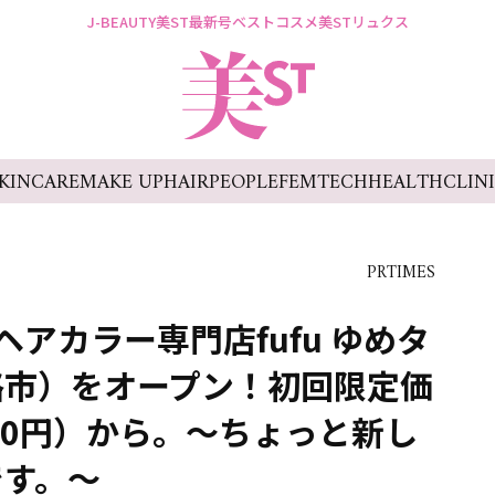
J-BEAUTY
美ST最新号
ベストコスメ
美STリュクス
KINCARE
MAKE UP
HAIR
PEOPLE
FEMTECH
HEALTH
CLIN
PRTIMES
、ヘアカラー専門店fufu ゆめタ
路市）をオープン！初回限定価
,980円）から。～ちょっと新し
です。～