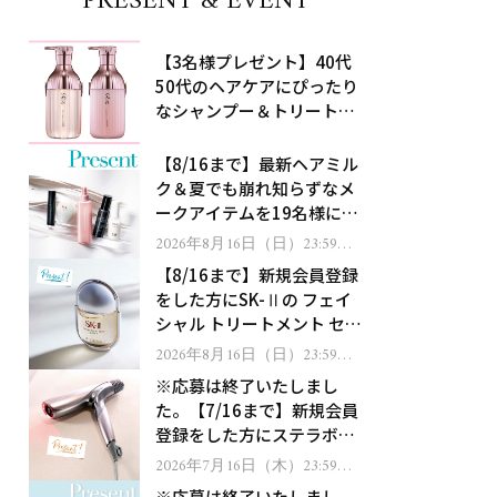
PRESENT & EVENT
【3名様プレゼント】40代
50代のヘアケアにぴったり
なシャンプー＆トリートメ
ントで、うねり悩みに対
処！
【8/16まで】最新ヘアミル
ク＆夏でも崩れ知らずなメ
ークアイテムを19名様にプ
レゼント！
2026年8月16日（日）23:59ま
で
【8/16まで】新規会員登録
をした方にSK-Ⅱの フェイ
シャル トリートメント セラ
ムをプレゼント！
2026年8月16日（日）23:59ま
で
※応募は終了いたしまし
た。【7/16まで】新規会員
登録をした方にステラボー
テのシャインリバース ヘア
2026年7月16日（木）23:59ま
で
ドライヤー ジュエルをプレ
※応募は終了いたしまし