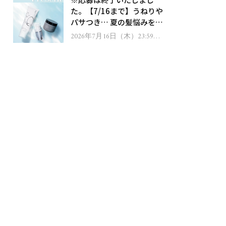
ゼント！
た。【7/16まで】うねりや
パサつき… 夏の髪悩みを解
消するヘアケアアイテムを
2026年7月16日（木）23:59ま
で
13名様にプレゼント！