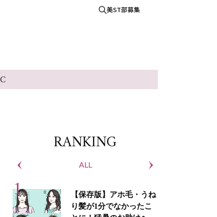
美ST部募集
IC
RANKING
ALL
S
【保存版】アホ毛・うね
り髪が1分でなかったこ