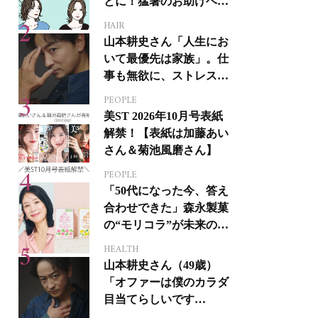
とに！猛暑のお助けヘア
アイテム16選
HAIR
山本耕史さん「人生にお
いて最優先は家族」。仕
事も無欲に、ストレスを
溜めない生き方
PEOPLE
美ST 2026年10月号表紙
解禁！【表紙は加藤あい
さん＆菊池風磨さん】
PEOPLE
「50代になった今、答え
合わせできた」森永製菓
の“モリコラ”が未来のキ
レイを連れてくる！
HEALTH
山本耕史さん（49歳）
「オファーは僕のカラダ
目当てらしいです
（笑）」全編英語ミュー