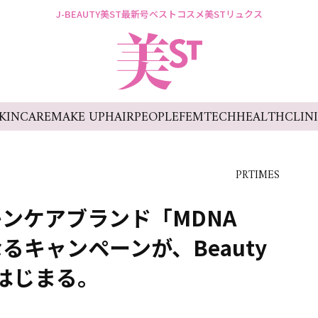
J-BEAUTY
美ST最新号
ベストコスメ
美STリュクス
KINCARE
MAKE UP
HAIR
PEOPLE
FEMTECH
HEALTH
CLIN
PRTIMES
ンケアブランド「MDNA
るキャンペーンが、Beauty
にてはじまる。