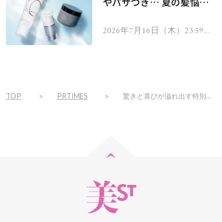
やパサつき… 夏の髪悩み
を解消するヘアケアアイテ
ムを13名様にプレゼン
2026年7月16日（木）23:59ま
で
ト！
TOP
PRTIMES
驚きと喜びが溢れ出す特別な7日間を。毎日プレゼントが登場するデジタルアドベントカレンダー