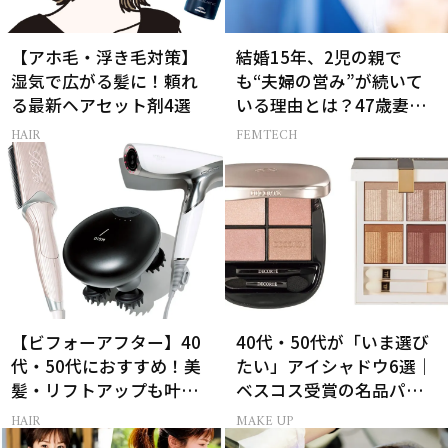
【アホ毛・浮き毛対策】
結婚15年、2児の親で
湿気で広がる髪に！頼れ
も“夫婦の営み”が続いて
る最新ヘアセット剤4選
いる理由とは？47歳妻が
実践する【レスにならな
HAIR
FEMTECH
いコツ】
【ビフォーアフター】40
40代・50代が「いま選び
代・50代におすすめ！美
たい」アイシャドウ6選｜
髪・リフトアップも叶う
ベスコス受賞の名品パレ
最新ヘアケア家電3選
ット＆単色アイカラー
HAIR
MAKE UP