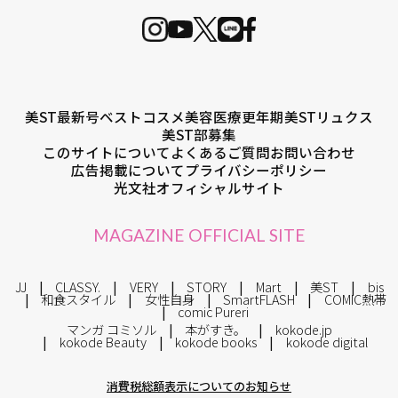
美ST最新号
ベストコスメ
美容医療
更年期
美STリュクス
美ST部募集
このサイトについて
よくあるご質問
お問い合わせ
広告掲載について
プライバシーポリシー
光文社オフィシャルサイト
MAGAZINE OFFICIAL SITE
JJ
CLASSY.
VERY
STORY
Mart
美ST
bis
和食スタイル
女性自身
SmartFLASH
COMIC熱帯
comic Pureri
マンガ コミソル
本がすき。
kokode.jp
kokode Beauty
kokode books
kokode digital
消費税総額表示についてのお知らせ