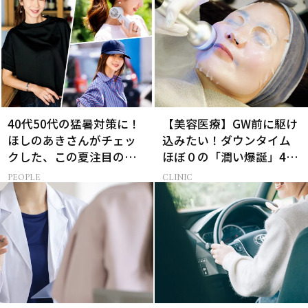
40代50代の猛暑対策に！
【美容医療】GW前に駆け
ほしのあきさんがチェッ
込みたい！ダウンタイム
クした、この夏注目の暑
ほぼ０の「潤い爆誕」4つ
さ対策グッズ3選
のメニュー
PEOPLE
CLINIC