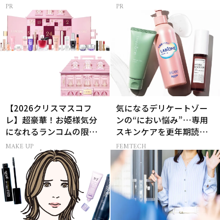
【2026クリスマスコフ
気になるデリケートゾー
レ】超豪華！お姫様気分
ンの“におい悩み”…専用
になれるランコムの限定
スキンケアを更年期読者
コスメキット
が本気でお試し！
MAKE UP
FEMTECH