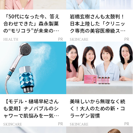
「50代になった今、答え
岩橋玄樹さんも太鼓判！
合わせできた」森永製菓
日本上陸した「クリニッ
の“モリコラ”が未来のキ
ク専売の美容医療級スキ
レイを連れてくる！
ンケア」
HEALTH
SKINCARE
PR
PR
【モデル・樋場早紀さん
美味しいから無理なく続
も愛用】ナノバブルのシ
く！大人のための新・コ
ャワーで肌悩みを一気に
ラーゲン習慣
解決
SKINCARE
SKINCARE
PR
PR