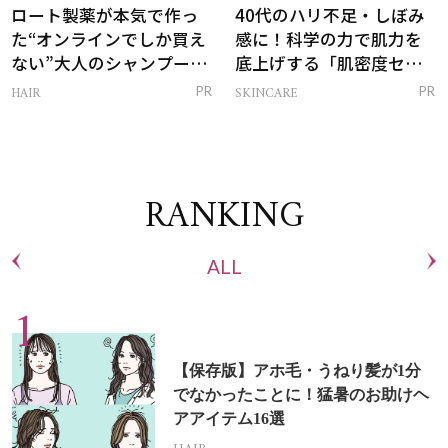
ロート製薬が本気で作っ
40代のハリ不足・しぼみ
た“オンラインでしか買え
感に！科学の力で肌力を
ない”大人のシャンプー＆
底上げする「肌密度セラ
トリートメントって？
ム」
HAIR
SKINCARE
PR
PR
RANKING
ALL
【保存版】アホ毛・うねり髪が1分
でなかったことに！猛暑のお助けヘ
アアイテム16選