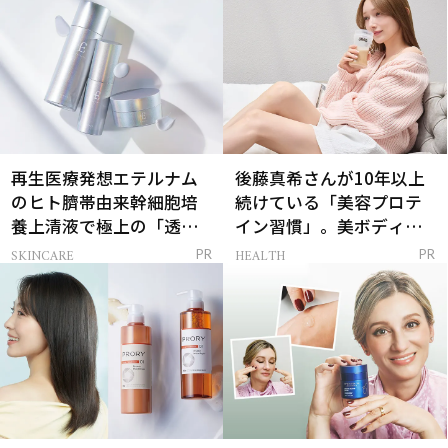
再生医療発想エテルナム
後藤真希さんが10年以上
のヒト臍帯由来幹細胞培
続けている「美容プロテ
養上清液で極上の「透明
イン習慣」。美ボディを
感ハリ肌」へ
支える朝ルーティンと
SKINCARE
HEALTH
PR
PR
は？