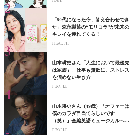
HAIR
「50代になった今、答え合わせでき
た」森永製菓の“モリコラ”が未来の
キレイを連れてくる！
HEALTH
山本耕史さん「人生において最優先
は家族」。仕事も無欲に、ストレス
を溜めない生き方
PEOPLE
山本耕史さん（49歳）「オファーは
僕のカラダ目当てらしいです
（笑）」全編英語ミュージカルへの
挑戦
PEOPLE