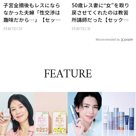
子宮全摘後もレスになら
50歳レス妻に“女”を取り
なかった夫婦「性交渉は
戻させてくれたのは教習
趣味だから…」【セック
所講師だった【セックス
スレス AND THE CITY -女
レス AND THE CITY -女た
FEMTECH
FEMTECH
たちの告白-】
ちの告白-】
Recommended by
FEATURE