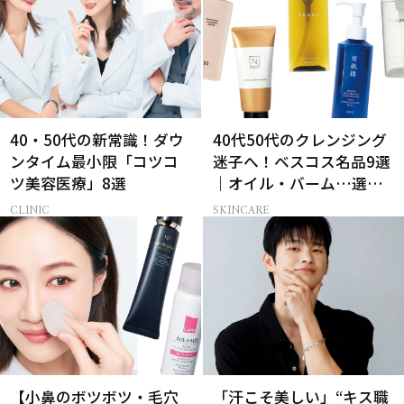
40・50代の新常識！ダウ
40代50代のクレンジング
ンタイム最小限「コツコ
迷子へ！ベスコス名品9選
ツ美容医療」8選
｜オイル・バーム…選び
方の正解は？
CLINIC
SKINCARE
【小鼻のボツボツ・毛穴
「汗こそ美しい」“キス職