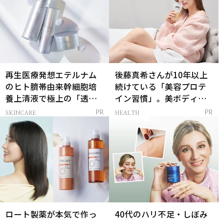
再生医療発想エテルナム
後藤真希さんが10年以上
のヒト臍帯由来幹細胞培
続けている「美容プロテ
養上清液で極上の「透明
イン習慣」。美ボディを
感ハリ肌」へ
支える朝ルーティンと
SKINCARE
HEALTH
PR
PR
は？
ロート製薬が本気で作っ
40代のハリ不足・しぼみ