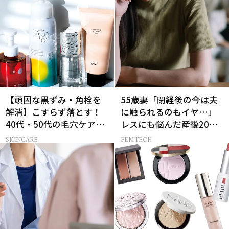
【頑固な黒ずみ・角栓を
55歳妻「閉経後の今は夫
解消】こすらず落とす！
に触られるのもイヤ…」
40代・50代の毛穴ケア4
レスにも悩んだ産後20年
選
の葛藤
SKINCARE
FEMTECH