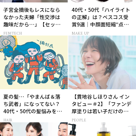
子宮全摘後もレスになら
40代・50代「ハイライト
なかった夫婦「性交渉は
の正解」は？ベスコス受
趣味だから…」【セック
賞9選｜中顔面短縮“点置
スレス AND THE CITY -女
き”メイク法も
FEMTECH
MAKE UP
たちの告白-】
夏の髪…「やまんば＆落
【貫地谷しほりさん イン
ち武者」になってない？
タビュー＃2】「ファンデ
40代・50代の髪悩みをレ
厚塗りは若い子だけの特
スキューする裏ワザ
権！」40代の今、たどり
HAIR
PEOPLE
着いたこだわりの美容法