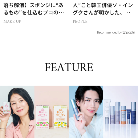
落ち解消】スポンジに“あ
人”こと韓国俳優ソ・イン
るもの”を仕込むプロの超
グクさんが明かした、惹
簡単メイクテク
かれる人の条件とは
MAKE UP
PEOPLE
Recommended by
FEATURE