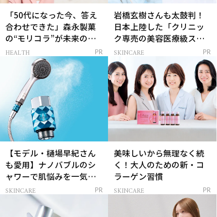
「50代になった今、答え
岩橋玄樹さんも太鼓判！
合わせできた」森永製菓
日本上陸した「クリニッ
の“モリコラ”が未来のキ
ク専売の美容医療級スキ
レイを連れてくる！
ンケア」
HEALTH
SKINCARE
PR
PR
【モデル・樋場早紀さん
美味しいから無理なく続
も愛用】ナノバブルのシ
く！大人のための新・コ
ャワーで肌悩みを一気に
ラーゲン習慣
解決
SKINCARE
SKINCARE
PR
PR