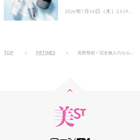
を解消するヘアケアアイテ
ムを13名様にプレゼン
2026年7月16日（木）23:59ま
で
ト！
TOP
PRTIMES
長野県初！完全無人のセルフ脱毛サロン「ハイジ」、上田中央店が2022年12月3日オープン！