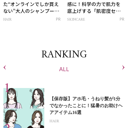
た“オンラインでしか買え
感に！科学の力で肌力を
ない”大人のシャンプー＆
底上げする「肌密度セラ
トリートメントって？
ム」
HAIR
SKINCARE
PR
PR
RANKING
ALL
【保存版】アホ毛・うねり髪が1分
でなかったことに！猛暑のお助けヘ
アアイテム16選
HAIR