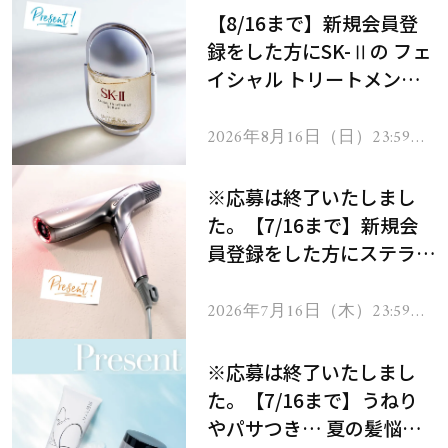
【8/16まで】新規会員登
録をした方にSK-Ⅱの フェ
イシャル トリートメント
セラムをプレゼント！
2026年8月16日（日）23:59ま
で
※応募は終了いたしまし
た。【7/16まで】新規会
員登録をした方にステラボ
ーテのシャインリバース
ヘアドライヤー ジュエル
2026年7月16日（木）23:59ま
で
をプレゼント！
※応募は終了いたしまし
た。【7/16まで】うねり
やパサつき… 夏の髪悩み