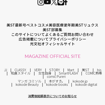
美ST最新号
ベストコスメ
美容医療
更年期
美STリュクス
美ST部募集
このサイトについて
よくあるご質問
お問い合わせ
広告掲載について
プライバシーポリシー
光文社オフィシャルサイト
MAGAZINE OFFICIAL SITE
JJ
CLASSY.
VERY
STORY
Mart
美ST
bis
和食スタイル
女性自身
SmartFLASH
COMIC熱帯
comic Pureri
マンガ コミソル
本がすき。
kokode.jp
kokode Beauty
kokode books
kokode digital
消費税総額表示についてのお知らせ