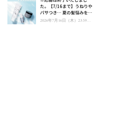
ゼント！
た。【7/16まで】うねりや
パサつき… 夏の髪悩みを解
消するヘアケアアイテムを
2026年7月16日（木）23:59ま
で
13名様にプレゼント！