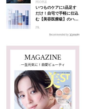
PEOPLE
ジカルへの挑戦
いつものケアに1品足す
だけ！自宅で手軽に仕込
む【美容医療級】のハリ
肌
PR
Recommended by
MAGAZINE
一生元気に！自愛ビューティ