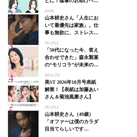
とに！猛暑のお助けヘア
アイテム16選
HAIR
山本耕史さん「人生にお
いて最優先は家族」。仕
事も無欲に、ストレスを
溜めない生き方
PEOPLE
「50代になった今、答え
合わせできた」森永製菓
の“モリコラ”が未来のキ
レイを連れてくる！
HEALTH
美ST 2026年10月号表紙
解禁！【表紙は加藤あい
さん＆菊池風磨さん】
PEOPLE
山本耕史さん（49歳）
「オファーは僕のカラダ
目当てらしいです
（笑）」全編英語ミュー