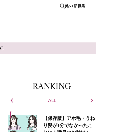
美ST部募集
IC
RANKING
ALL
S
【保存版】アホ毛・うね
り髪が1分でなかったこ