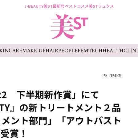
J-BEAUTY
美ST最新号
ベストコスメ
美STリュクス
KINCARE
MAKE UP
HAIR
PEOPLE
FEMTECH
HEALTH
CLIN
PRTIMES
022 下半期新作賞」にて
 BEAUTY』の新トリートメント２品
トメント部門」「アウトバスト
W受賞！