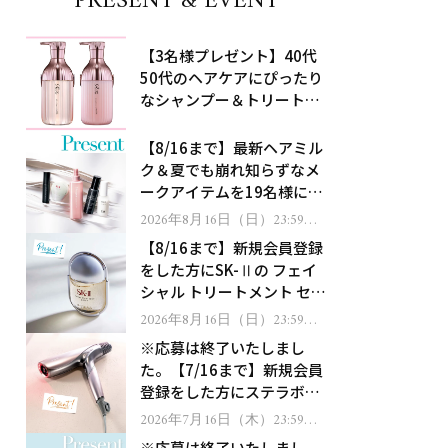
PRESENT & EVENT
【3名様プレゼント】40代
50代のヘアケアにぴったり
なシャンプー＆トリートメ
ントで、うねり悩みに対
処！
【8/16まで】最新ヘアミル
ク＆夏でも崩れ知らずなメ
ークアイテムを19名様にプ
レゼント！
2026年8月16日（日）23:59ま
で
【8/16まで】新規会員登録
をした方にSK-Ⅱの フェイ
シャル トリートメント セラ
ムをプレゼント！
2026年8月16日（日）23:59ま
で
※応募は終了いたしまし
た。【7/16まで】新規会員
登録をした方にステラボー
テのシャインリバース ヘア
2026年7月16日（木）23:59ま
で
ドライヤー ジュエルをプレ
※応募は終了いたしまし