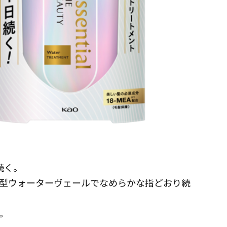
続く。
型ウォーターヴェールでなめらかな指どおり続
。