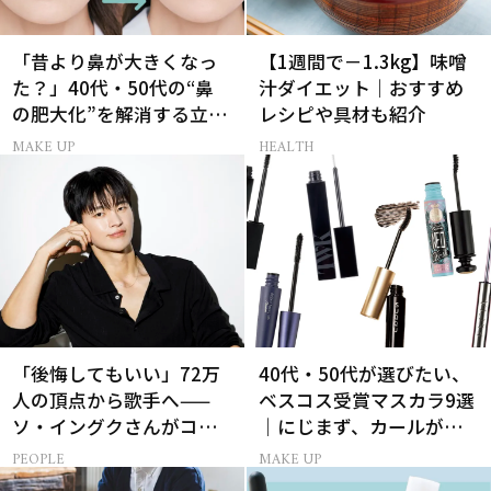
「昔より鼻が大きくなっ
【1週間で－1.3kg】味噌
た？」40代・50代の“鼻
汁ダイエット｜おすすめ
の肥大化”を解消する立体
レシピや具材も紹介
小鼻メイク
MAKE UP
HEALTH
「後悔してもいい」72万
40代・50代が選びたい、
人の頂点から歌手へ——
ベスコス受賞マスカラ9選
ソ・イングクさんがコツ
｜にじまず、カールが続
コツ頑張れる原動力とは
く名品
PEOPLE
MAKE UP