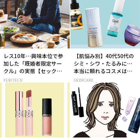
レス10年…興味本位で参
【肌悩み別】40代50代の
加した「既婚者限定サー
シミ・シワ・たるみに…
クル」の実態【セックス
本当に頼れるコスメは？
レス AND THE CITY -女た
ベスコス受賞スキンケア
FEMTECH
SKINCARE
ちの告白-】
21選