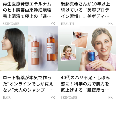
再生医療発想エテルナム
後藤真希さんが10年以上
のヒト臍帯由来幹細胞培
続けている「美容プロテ
養上清液で極上の「透明
イン習慣」。美ボディを
感ハリ肌」へ
支える朝ルーティンと
SKINCARE
HEALTH
PR
PR
は？
ロート製薬が本気で作っ
40代のハリ不足・しぼみ
た“オンラインでしか買え
感に！科学の力で肌力を
ない”大人のシャンプー＆
底上げする「肌密度セラ
トリートメントって？
ム」
HAIR
SKINCARE
PR
PR