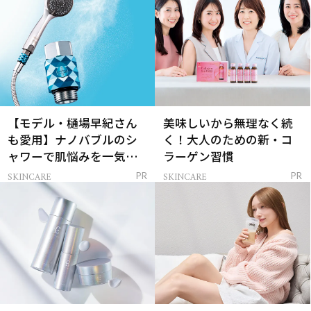
【モデル・樋場早紀さん
美味しいから無理なく続
も愛用】ナノバブルのシ
く！大人のための新・コ
ャワーで肌悩みを一気に
ラーゲン習慣
解決
SKINCARE
SKINCARE
PR
PR