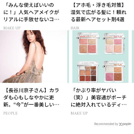
「みんな使えばいいの
【アホ毛・浮き毛対策】
に！」人気ヘアメイクが
湿気で広がる髪に！頼れ
リアルに手放せないコス
る最新ヘアセット剤4選
メ
MAKE UP
HAIR
【長谷川京子さん】カラ
「かぶり率がヤバい
ダも心もしなやかに更
（笑）」美容通がポーチ
新。“今”が一番美しい
に絶対入れているディオ
［特別画像集］
ールの名品パレット
PEOPLE
MAKE UP
Recommended by