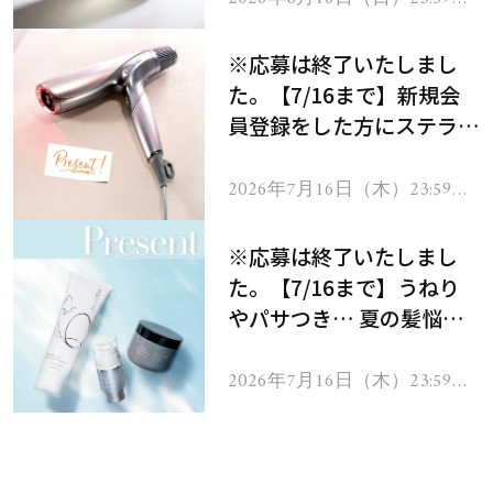
で
※応募は終了いたしまし
た。【7/16まで】新規会
員登録をした方にステラボ
ーテのシャインリバース
ヘアドライヤー ジュエル
2026年7月16日（木）23:59ま
で
をプレゼント！
※応募は終了いたしまし
た。【7/16まで】うねり
やパサつき… 夏の髪悩み
を解消するヘアケアアイテ
ムを13名様にプレゼン
2026年7月16日（木）23:59ま
で
ト！