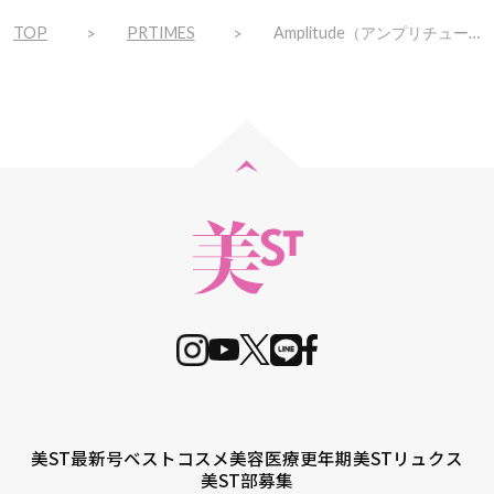
TOP
PRTIMES
Amplitude（アンプリチュード）の”透き通る感”あふれる肌をラインで体感できる、ベースメイクキット2種が登場
美ST最新号
ベストコスメ
美容医療
更年期
美STリュクス
美ST部募集