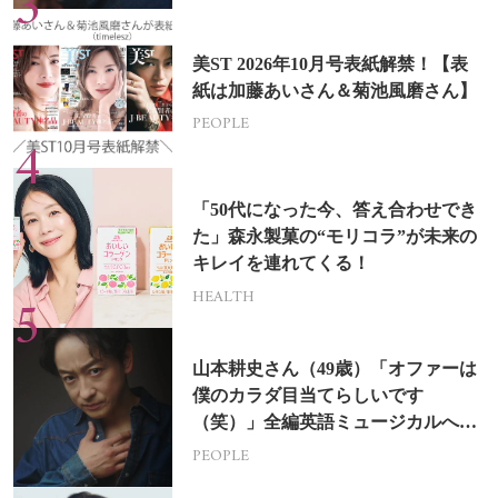
美ST 2026年10月号表紙解禁！【表
紙は加藤あいさん＆菊池風磨さん】
PEOPLE
「50代になった今、答え合わせでき
た」森永製菓の“モリコラ”が未来の
キレイを連れてくる！
HEALTH
山本耕史さん（49歳）「オファーは
僕のカラダ目当てらしいです
（笑）」全編英語ミュージカルへの
挑戦
PEOPLE