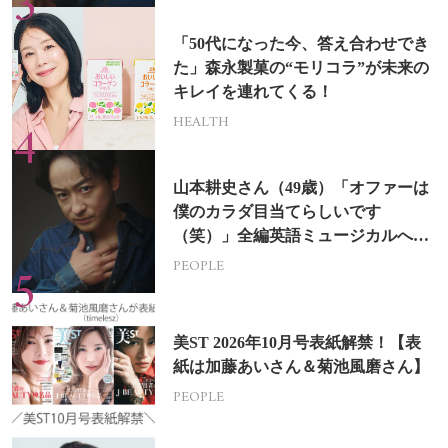
「50代になった今、答え合わせでき
た」森永製菓の“モリコラ”が未来の
キレイを連れてくる！
HEALTH
山本耕史さん（49歳）「オファーは
僕のカラダ目当てらしいです
（笑）」全編英語ミュージカルへの
挑戦
PEOPLE
美ST 2026年10月号表紙解禁！【表
紙は加藤あいさん＆菊池風磨さん】
PEOPLE