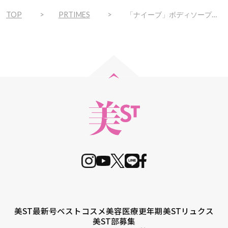
TOP
PRTIMES
「ナイーブ」ボディソープ&泡ハンドソープ 「すみっコぐらし」コラボデザイン！数量限定発売
美ST最新号
ベストコスメ
美容医療
更年期
美STリュクス
美ST部募集