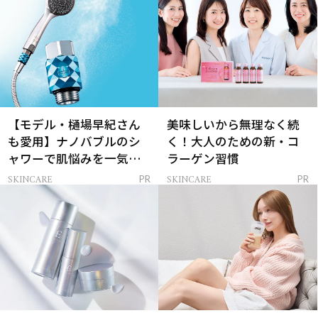
【モデル・樋場早紀さん
美味しいから無理なく続
も愛用】ナノバブルのシ
く！大人のための新・コ
ャワーで肌悩みを一気に
ラーゲン習慣
解決
SKINCARE
SKINCARE
PR
PR