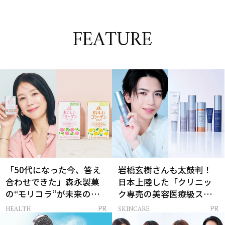
FEATURE
「50代になった今、答え
岩橋玄樹さんも太鼓判！
合わせできた」森永製菓
日本上陸した「クリニッ
の“モリコラ”が未来のキ
ク専売の美容医療級スキ
レイを連れてくる！
ンケア」
HEALTH
SKINCARE
PR
PR