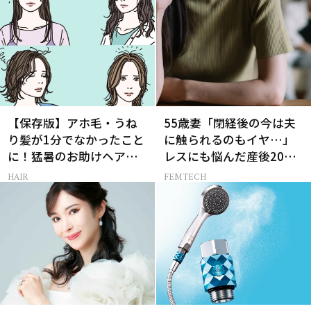
【保存版】アホ毛・うね
55歳妻「閉経後の今は夫
り髪が1分でなかったこと
に触られるのもイヤ…」
に！猛暑のお助けヘアア
レスにも悩んだ産後20年
イテム16選
の葛藤
HAIR
FEMTECH