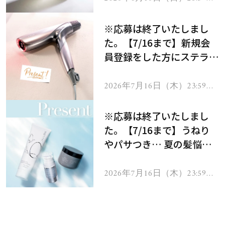
で
※応募は終了いたしまし
た。【7/16まで】新規会
員登録をした方にステラボ
ーテのシャインリバース
ヘアドライヤー ジュエル
2026年7月16日（木）23:59ま
で
をプレゼント！
※応募は終了いたしまし
た。【7/16まで】うねり
やパサつき… 夏の髪悩み
を解消するヘアケアアイテ
ムを13名様にプレゼン
2026年7月16日（木）23:59ま
で
ト！