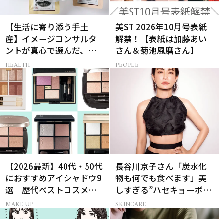
【生活に寄り添う手土
美ST 2026年10月号表紙
産】イメージコンサルタ
解禁！【表紙は加藤あい
ントが真心で選んだ、相
さん＆菊池風磨さん】
手に本当に喜ばれるギフ
HEALTH
PEOPLE
ト3選
【2026最新】40代・50代
長谷川京子さん「炭水化
におすすめアイシャドウ9
物も何でも食べます」美
選｜歴代ベストコスメ受
しすぎる”ハセキョーボデ
賞まとめ
ィ”を作る秘訣
MAKE UP
SKINCARE