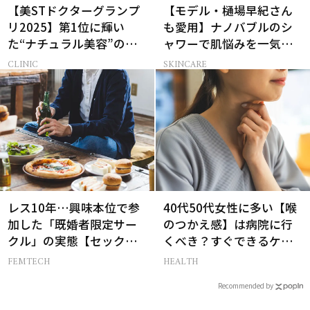
【美STドクターグランプ
【モデル・樋場早紀さん
リ2025】第1位に輝い
も愛用】ナノバブルのシ
た“ナチュラル美容”の名
ャワーで肌悩みを一気に
医とは？
解決
CLINIC
SKINCARE
レス10年…興味本位で参
40代50代女性に多い【喉
加した「既婚者限定サー
のつかえ感】は病院に行
クル」の実態【セックス
くべき？すぐできるケア5
レス AND THE CITY -女た
選も！
FEMTECH
HEALTH
ちの告白-】
Recommended by