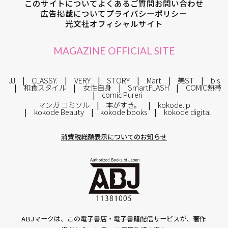
このサイトについて
よくあるご質問
お問い合わせ
広告掲載について
プライバシーポリシー
光文社オフィシャルサイト
MAGAZINE OFFICIAL SITE
JJ
CLASSY.
VERY
STORY
Mart
美ST
bis
和食スタイル
女性自身
SmartFLASH
COMIC熱帯
comic Pureri
マンガ コミソル
本がすき。
kokode.jp
kokode Beauty
kokode books
kokode digital
消費税総額表示についてのお知らせ
ABJマークは、この電子書店・電子書籍配信サービスが、著作