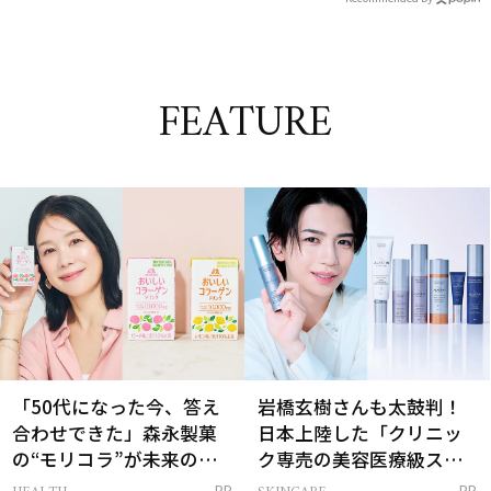
FEATURE
「50代になった今、答え
岩橋玄樹さんも太鼓判！
合わせできた」森永製菓
日本上陸した「クリニッ
の“モリコラ”が未来のキ
ク専売の美容医療級スキ
レイを連れてくる！
ンケア」
PR
PR