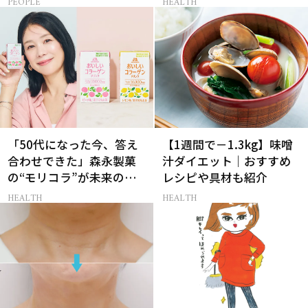
PEOPLE
HEALTH
「50代になった今、答え
【1週間で－1.3kg】味噌
合わせできた」森永製菓
汁ダイエット｜おすすめ
の“モリコラ”が未来のキ
レシピや具材も紹介
レイを連れてくる！
HEALTH
HEALTH