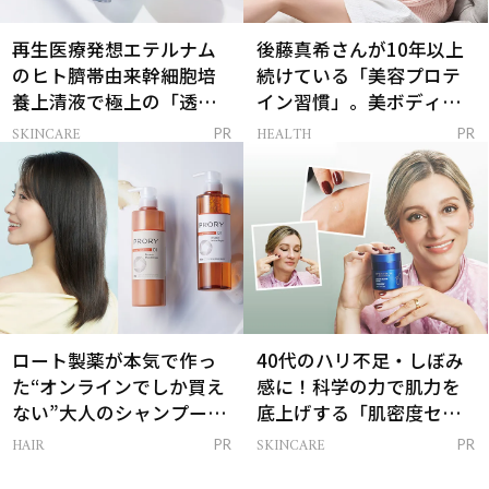
再生医療発想エテルナム
後藤真希さんが10年以上
のヒト臍帯由来幹細胞培
続けている「美容プロテ
養上清液で極上の「透明
イン習慣」。美ボディを
感ハリ肌」へ
支える朝ルーティンと
SKINCARE
HEALTH
PR
PR
は？
ロート製薬が本気で作っ
40代のハリ不足・しぼみ
た“オンラインでしか買え
感に！科学の力で肌力を
ない”大人のシャンプー＆
底上げする「肌密度セラ
トリートメントって？
ム」
HAIR
SKINCARE
PR
PR