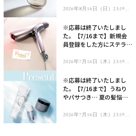
2026年8月16日（日）23:59ま
で
※応募は終了いたしまし
た。【7/16まで】新規会
員登録をした方にステラボ
ーテのシャインリバース
ヘアドライヤー ジュエル
2026年7月16日（木）23:59ま
で
をプレゼント！
※応募は終了いたしまし
た。【7/16まで】うねり
やパサつき… 夏の髪悩み
を解消するヘアケアアイテ
ムを13名様にプレゼン
2026年7月16日（木）23:59ま
で
ト！