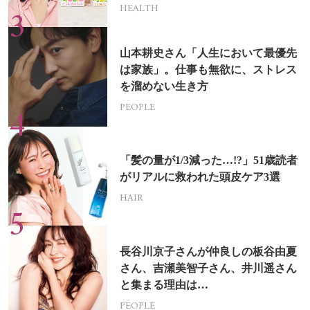
HEALTH
山本耕史さん「人生において最優先
は家族」。仕事も無欲に、ストレス
を溜めない生き方
PEOPLE
「髪の量が1/3減った…!?」51歳読者
がリアルに救われた頭皮ケア3選
HAIR
長谷川京子さんが仲良しの板谷由夏
さん、吉瀬美智子さん、井川遥さん
と集まる理由は…
PEOPLE