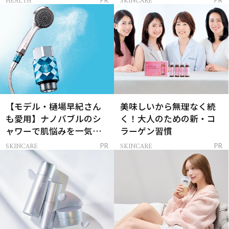
HEALTH
SKINCARE
【モデル・樋場早紀さん
美味しいから無理なく続
も愛用】ナノバブルのシ
く！大人のための新・コ
ャワーで肌悩みを一気に
ラーゲン習慣
解決
SKINCARE
SKINCARE
PR
PR