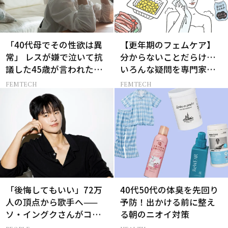
「40代母でその性欲は異
【更年期のフェムケア】
常」 レスが嫌で泣いて抗
分からないことだらけ…
議した45歳が言われた暴
いろんな疑問を専門家に
言【セックスレス AND
聞いてみた
FEMTECH
FEMTECH
THE CITY -女たちの告
白-】
「後悔してもいい」72万
40代50代の体臭を先回り
人の頂点から歌手へ——
予防！出かける前に整え
ソ・イングクさんがコツ
る朝のニオイ対策
コツ頑張れる原動力とは