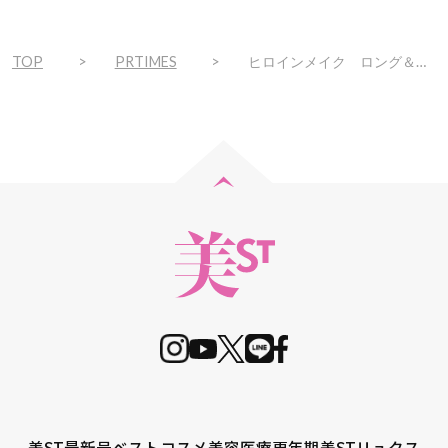
TOP
PRTIMES
ヒロインメイク ロング＆カールマスカラ アドバンストフィルム 限定１色 ２０２２年１０月３１日（月）数量限定発売
美ST最新号
ベストコスメ
美容医療
更年期
美STリュクス