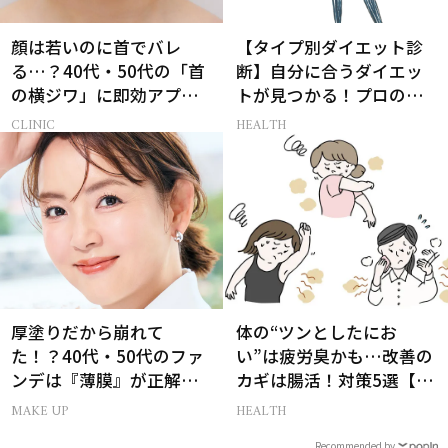
顔は若いのに首でバレ
【タイプ別ダイエット診
る…？40代・50代の「首
断】自分に合うダイエッ
の横ジワ」に即効アプロ
トが見つかる！プロの教
ーチする最新美容医療と
える体質別ダイエット方
CLINIC
HEALTH
は
法
厚塗りだから崩れて
体の“ツンとしたにお
た！？40代・50代のファ
い”は疲労臭かも…改善の
ンデは『薄膜』が正解で
カギは腸活！対策5選【医
した
師監修】
MAKE UP
HEALTH
Recommended by