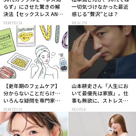
らず」にさせた驚きの解
一切気づけなかった最近
決法【セックスレス AND
感じる”贅沢”とは？
THE CITY -女たちの告
FEMTECH
HEALTH
白-】
【更年期のフェムケア】
山本耕史さん「人生にお
分からないことだらけ…
いて最優先は家族」。仕
いろんな疑問を専門家に
事も無欲に、ストレスを
聞いてみた
溜めない生き方
FEMTECH
PEOPLE