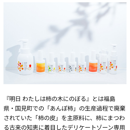
『明日 わたしは柿の木にのぼる』とは福島
県・国見町での「あんぽ柿」の生産過程で廃棄
されていた「柿の⽪」を主原料に、柿にまつわ
る古来の知恵に着目したデリケートゾーン専用