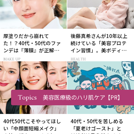
厚塗りだから崩れて
後藤真希さんが10年以上
た！？40代・50代のファ
続けている「美容プロテ
ンデは『薄膜』が正解で
イン習慣」。美ボディを
した
支える朝ルーティンと
MAKE UP
HEALTH
は？
Topics
美容医療級のハリ肌ケア
【PR】
40代50代こそやってほし
40代・50代を苦しめる
い「中顔面短縮メイク」
「夏老けゴースト」と