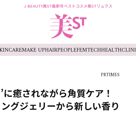
J-BEAUTY
美ST最新号
ベストコスメ
美STリュクス
KINCARE
MAKE UP
HAIR
PEOPLE
FEMTECH
HEALTH
CLIN
PRTIMES
‘’に癒されながら角質ケア！
リングジェリーから新しい香り