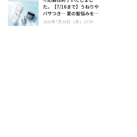
ゼント！
た。【7/16まで】うねりや
パサつき… 夏の髪悩みを解
消するヘアケアアイテムを
2026年7月16日（木）23:59ま
で
13名様にプレゼント！