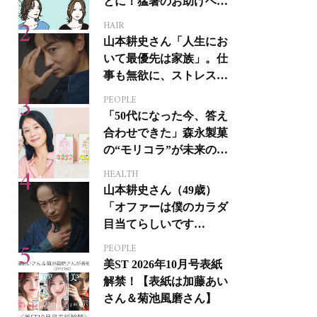
とに！猛暑のお助けヘア
アイテム16選
HAIR
山本耕史さん「人生にお
いて最優先は家族」。仕
事も無欲に、ストレスを
溜めない生き方
PEOPLE
「50代になった今、答え
合わせできた」森永製菓
の“モリコラ”が未来のキ
レイを連れてくる！
HEALTH
山本耕史さん（49歳）
「オファーは僕のカラダ
目当てらしいです
（笑）」全編英語ミュー
PEOPLE
ジカルへの挑戦
美ST 2026年10月号表紙
解禁！【表紙は加藤あい
さん＆菊池風磨さん】