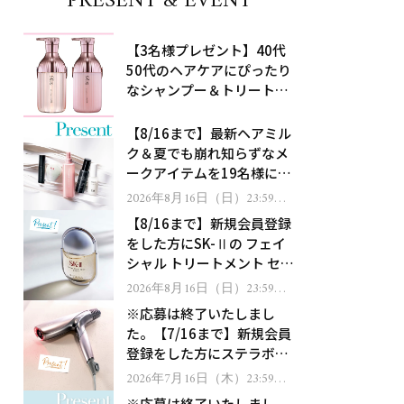
PRESENT & EVENT
【3名様プレゼント】40代
50代のヘアケアにぴったり
なシャンプー＆トリートメ
ントで、うねり悩みに対
処！
【8/16まで】最新ヘアミル
ク＆夏でも崩れ知らずなメ
ークアイテムを19名様にプ
レゼント！
2026年8月16日（日）23:59ま
で
【8/16まで】新規会員登録
をした方にSK-Ⅱの フェイ
シャル トリートメント セラ
ムをプレゼント！
2026年8月16日（日）23:59ま
で
※応募は終了いたしまし
た。【7/16まで】新規会員
登録をした方にステラボー
テのシャインリバース ヘア
2026年7月16日（木）23:59ま
で
ドライヤー ジュエルをプレ
※応募は終了いたしまし