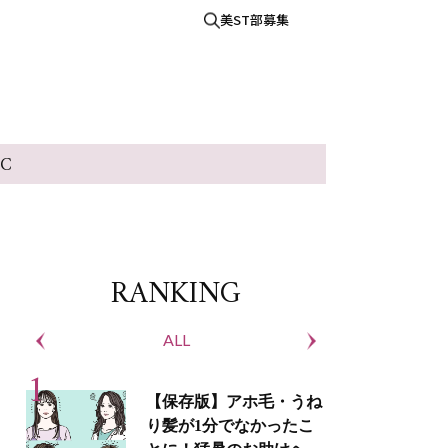
美ST部募集
IC
RANKING
ALL
S
【保存版】アホ毛・うね
り髪が1分でなかったこ