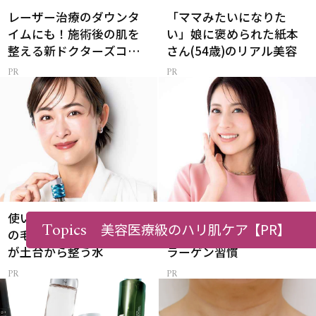
レーザー治療のダウンタ
「ママみたいになりた
イムにも！施術後の肌を
い」娘に褒められた紙本
整える新ドクターズコス
さん(54歳)のリアル美容
メ
使い続けるうちに「小鼻
美味しいから無理なく続
Topics
美容医療級のハリ肌ケア
【PR】
の毛穴汚れ」が軽減！肌
く！大人のための新・コ
が土台から整う水
ラーゲン習慣