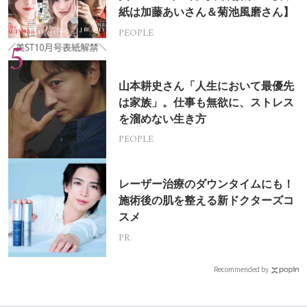
紙は加藤あいさん＆菊池風磨さん】
PEOPLE
山本耕史さん「人生において最優先
は家族」。仕事も無欲に、ストレス
を溜めない生き方
PEOPLE
レーザー治療のダウンタイムにも！
施術後の肌を整える新ドクターズコ
スメ
PR
Recommended by