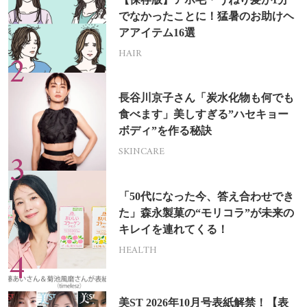
でなかったことに！猛暑のお助けヘ
アアイテム16選
HAIR
長谷川京子さん「炭水化物も何でも
食べます」美しすぎる”ハセキョー
ボディ”を作る秘訣
SKINCARE
「50代になった今、答え合わせでき
た」森永製菓の“モリコラ”が未来の
キレイを連れてくる！
HEALTH
美ST 2026年10月号表紙解禁！【表