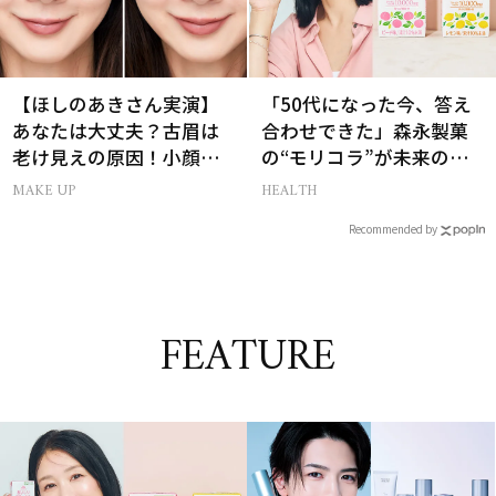
【ほしのあきさん実演】
「50代になった今、答え
あなたは大丈夫？古眉は
合わせできた」森永製菓
老け見えの原因！小顔と
の“モリコラ”が未来のキ
目元パッチリを叶える美
レイを連れてくる！
MAKE UP
HEALTH
眉術
Recommended by
FEATURE