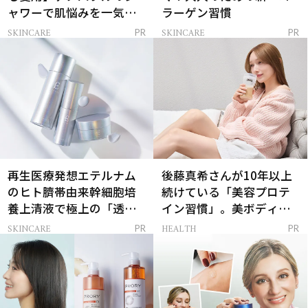
ャワーで肌悩みを一気に
ラーゲン習慣
解決
SKINCARE
SKINCARE
PR
PR
再生医療発想エテルナム
後藤真希さんが10年以上
のヒト臍帯由来幹細胞培
続けている「美容プロテ
養上清液で極上の「透明
イン習慣」。美ボディを
感ハリ肌」へ
支える朝ルーティンと
SKINCARE
HEALTH
PR
PR
は？