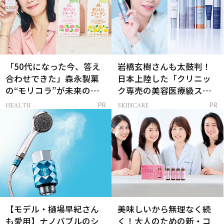
「50代になった今、答え
岩橋玄樹さんも太鼓判！
合わせできた」森永製菓
日本上陸した「クリニッ
の“モリコラ”が未来のキ
ク専売の美容医療級スキ
レイを連れてくる！
ンケア」
HEALTH
SKINCARE
PR
PR
【モデル・樋場早紀さん
美味しいから無理なく続
も愛用】ナノバブルのシ
く！大人のための新・コ