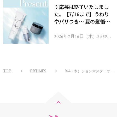
※応募は終了いたしまし
た。【7/16まで】うねり
やパサつき… 夏の髪悩み
を解消するヘアケアアイテ
ムを13名様にプレゼン
2026年7月16日（木）23:59ま
で
ト！
TOP
PRTIMES
8/4（木）ジョンマスターオーガニック福岡パルコ店がリニューアルオープン。福岡地域では博多阪急店に続く2店舗目のリニューアル。