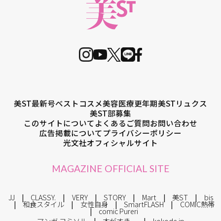
美ST最新号
ベストコスメ
美容医療
更年期
美STリュクス
美ST部募集
このサイトについて
よくあるご質問
お問い合わせ
広告掲載について
プライバシーポリシー
光文社オフィシャルサイト
MAGAZINE OFFICIAL SITE
JJ
CLASSY.
VERY
STORY
Mart
美ST
bis
和食スタイル
女性自身
SmartFLASH
COMIC熱帯
comic Pureri
マンガ コミソル
本がすき。
kokode.jp