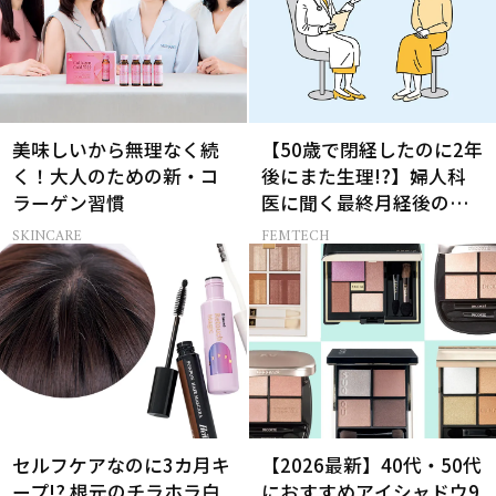
美味しいから無理なく続
【50歳で閉経したのに2年
く！大人のための新・コ
後にまた生理!?】婦人科
ラーゲン習慣
医に聞く最終月経後の出
血の対処法
SKINCARE
FEMTECH
セルフケアなのに3カ月キ
【2026最新】40代・50代
ープ!? 根元のチラホラ白
におすすめアイシャドウ9