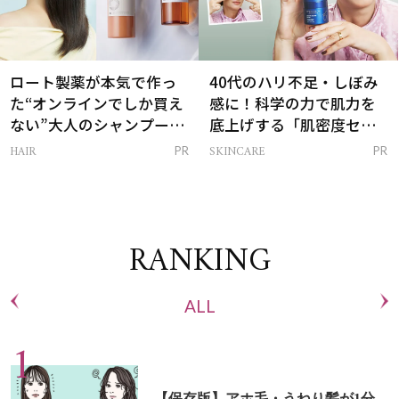
ロート製薬が本気で作っ
40代のハリ不足・しぼみ
た“オンラインでしか買え
感に！科学の力で肌力を
ない”大人のシャンプー＆
底上げする「肌密度セラ
トリートメントって？
ム」
HAIR
SKINCARE
PR
PR
RANKING
ALL
【保存版】アホ毛・うねり髪が1分