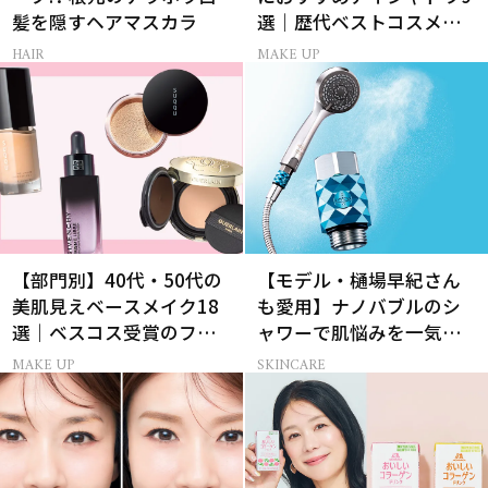
髪を隠すヘアマスカラ
選｜歴代ベストコスメ受
賞まとめ
HAIR
MAKE UP
【部門別】40代・50代の
【モデル・樋場早紀さん
美肌見えベースメイク18
も愛用】ナノバブルのシ
選｜ベスコス受賞のファ
ャワーで肌悩みを一気に
ンデ・下地・パウダー
解決
MAKE UP
SKINCARE