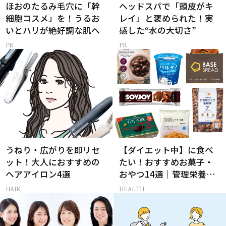
ほおのたるみ毛穴に「幹
ヘッドスパで「頭皮がキ
細胞コスメ」を！うるお
レイ」と褒められた！実
いとハリが絶好調な肌へ
感した“水の大切さ”
うねり・広がりを即リセ
【ダイエット中】に食べ
ット！大人におすすめの
たい！おすすめお菓子・
ヘアアイロン4選
おやつ14選｜管理栄養士
監修
HAIR
HEALTH