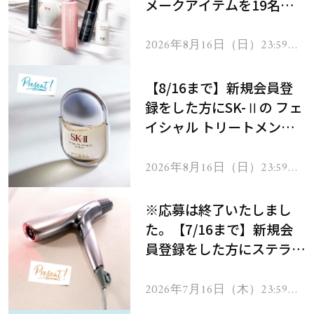
メークアイテムを19名様
にプレゼント！
2026年8月16日（日）23:59ま
で
【8/16まで】新規会員登
録をした方にSK-Ⅱの フェ
イシャル トリートメント
セラムをプレゼント！
2026年8月16日（日）23:59ま
で
※応募は終了いたしまし
た。【7/16まで】新規会
員登録をした方にステラボ
ーテのシャインリバース
ヘアドライヤー ジュエル
2026年7月16日（木）23:59ま
で
をプレゼント！