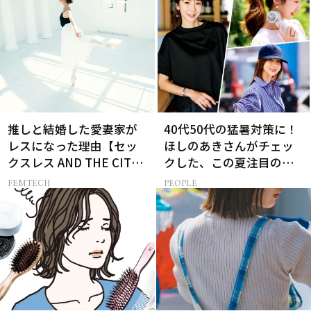
推しと結婚した愛妻家が
40代50代の猛暑対策に！
レスになった理由【セッ
ほしのあきさんがチェッ
クスレス AND THE CITY -
クした、この夏注目の暑
女たちの告白-】
さ対策グッズ3選
FEMTECH
PEOPLE