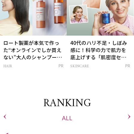
ロート製薬が本気で作っ
40代のハリ不足・しぼみ
た“オンラインでしか買え
感に！科学の力で肌力を
ない”大人のシャンプー＆
底上げする「肌密度セラ
トリートメントって？
ム」
HAIR
SKINCARE
PR
PR
RANKING
ALL