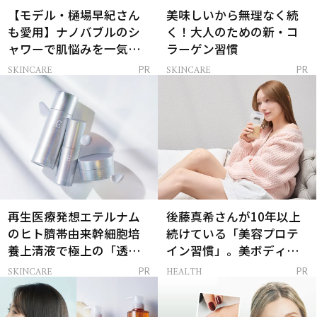
【モデル・樋場早紀さん
美味しいから無理なく続
も愛用】ナノバブルのシ
く！大人のための新・コ
ャワーで肌悩みを一気に
ラーゲン習慣
解決
SKINCARE
SKINCARE
PR
PR
再生医療発想エテルナム
後藤真希さんが10年以上
のヒト臍帯由来幹細胞培
続けている「美容プロテ
養上清液で極上の「透明
イン習慣」。美ボディを
感ハリ肌」へ
支える朝ルーティンと
SKINCARE
HEALTH
PR
PR
は？