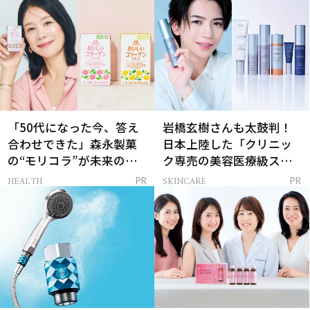
「50代になった今、答え
岩橋玄樹さんも太鼓判！
合わせできた」森永製菓
日本上陸した「クリニッ
の“モリコラ”が未来のキ
ク専売の美容医療級スキ
レイを連れてくる！
ンケア」
HEALTH
SKINCARE
PR
PR