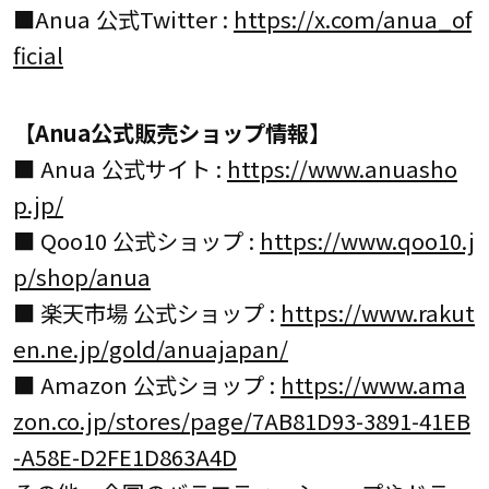
■Anua 公式Twitter :
https://x.com/anua_of
ficial
【Anua公式販売ショップ情報】
■ Anua 公式サイト :
https://www.anuasho
p.jp/
■ Qoo10 公式ショップ :
https://www.qoo10.j
p/shop/anua
■ 楽天市場 公式ショップ :
https://www.rakut
en.ne.jp/gold/anuajapan/
■ Amazon 公式ショップ :
https://www.ama
zon.co.jp/stores/page/7AB81D93-3891-41EB
-A58E-D2FE1D863A4D