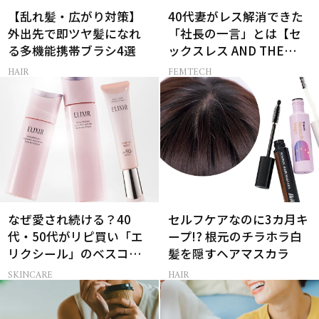
【乱れ髪・広がり対策】
40代妻がレス解消できた
外出先で即ツヤ髪になれ
「社長の一言」とは【セ
る多機能携帯ブラシ4選
ックスレス AND THE
CITY -女たちの告白-】
HAIR
FEMTECH
なぜ愛され続ける？40
セルフケアなのに3カ月キ
代・50代がリピ買い「エ
ープ!? 根元のチラホラ白
リクシール」のベスコス
髪を隠すヘアマスカラ
受賞名品3選
SKINCARE
HAIR