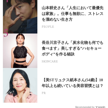
山本耕史さん「人生において最優先
は家族」。仕事も無欲に、ストレス
を溜めない生き方
PEOPLE
長谷川京子さん「炭水化物も何でも
食べます」美しすぎる”ハセキョー
ボディ”を作る秘訣
SKINCARE
【美STリュクス紙本さん(54歳)】10
年以上も続いている美容習慣とは？
PR
Recommended by