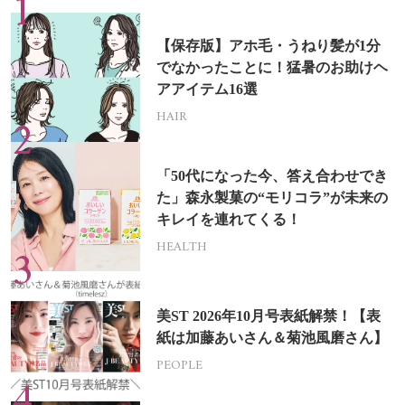
【保存版】アホ毛・うねり髪が1分
でなかったことに！猛暑のお助けヘ
アアイテム16選
HAIR
「50代になった今、答え合わせでき
た」森永製菓の“モリコラ”が未来の
キレイを連れてくる！
HEALTH
美ST 2026年10月号表紙解禁！【表
紙は加藤あいさん＆菊池風磨さん】
PEOPLE