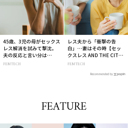
45歳、3児の母がセックス
レス夫から「衝撃の告
レス解消を試みて撃沈。
白」…妻はその時【セッ
夫の反応と言い分は…
クスレス AND THE CITY -
女たちの告白-】
FEMTECH
FEMTECH
Recommended by
FEATURE