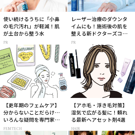
使い続けるうちに「小鼻
レーザー治療のダウンタ
の毛穴汚れ」が軽減！肌
イムにも！施術後の肌を
が土台から整う水
整える新ドクターズコス
メ
【更年期のフェムケア】
【アホ毛・浮き毛対策】
分からないことだらけ…
湿気で広がる髪に！頼れ
いろんな疑問を専門家に
る最新ヘアセット剤4選
聞いてみた
FEMTECH
HAIR