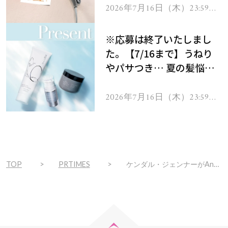
ヘアドライヤー ジュエル
2026年7月16日（木）23:59ま
で
をプレゼント！
※応募は終了いたしまし
た。【7/16まで】うねり
やパサつき… 夏の髪悩み
を解消するヘアケアアイテ
ムを13名様にプレゼン
2026年7月16日（木）23:59ま
で
ト！
TOP
PRTIMES
ケンダル・ジェンナーがAnua初のグローバルアンバサダーに就任