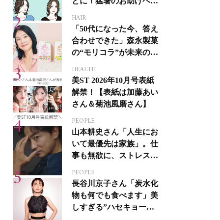
とに！猛暑のお助けヘア
アイテム16選
HAIR
「50代になった今、答え
合わせできた」森永製菓
の“モリコラ”が未来のキ
レイを連れてくる！
HEALTH
美ST 2026年10月号表紙
解禁！【表紙は加藤あい
さん＆菊池風磨さん】
PEOPLE
山本耕史さん「人生にお
いて最優先は家族」。仕
事も無欲に、ストレスを
溜めない生き方
PEOPLE
長谷川京子さん「炭水化
物も何でも食べます」美
しすぎる”ハセキョーボ
ディ”を作る秘訣