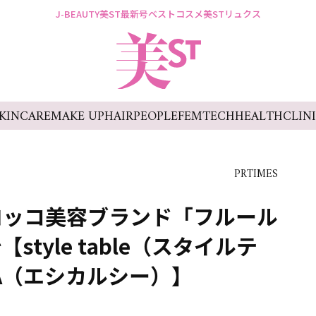
J-BEAUTY
美ST最新号
ベストコスメ
美STリュクス
KINCARE
MAKE UP
HAIR
PEOPLE
FEMTECH
HEALTH
CLIN
PRTIMES
ロッコ美容ブランド「フルール
tyle table（スタイルテ
SEA（エシカルシー）】