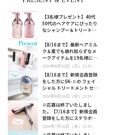
PRESENT & EVENT
【3名様プレゼント】40代
50代のヘアケアにぴったり
なシャンプー＆トリートメ
ントで、うねり悩みに対
処！
【8/16まで】最新ヘアミル
ク＆夏でも崩れ知らずなメ
ークアイテムを19名様にプ
レゼント！
2026年8月16日（日）23:59ま
で
【8/16まで】新規会員登録
をした方にSK-Ⅱの フェイ
シャル トリートメント セラ
ムをプレゼント！
2026年8月16日（日）23:59ま
で
※応募は終了いたしまし
た。【7/16まで】新規会員
登録をした方にステラボー
テのシャインリバース ヘア
2026年7月16日（木）23:59ま
で
ドライヤー ジュエルをプレ
※応募は終了いたしまし