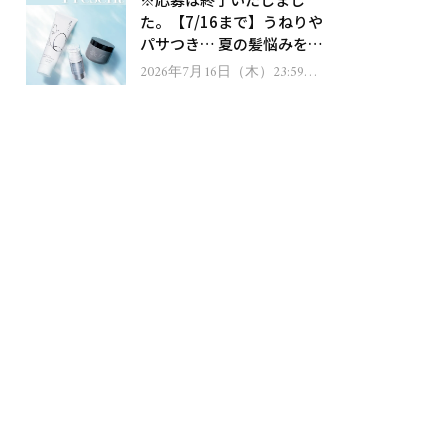
ゼント！
た。【7/16まで】うねりや
パサつき… 夏の髪悩みを解
消するヘアケアアイテムを
2026年7月16日（木）23:59ま
で
13名様にプレゼント！