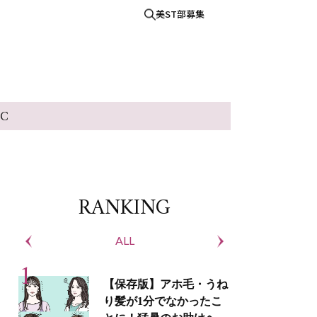
美ST部募集
IC
RANKING
ALL
S
【保存版】アホ毛・うね
り髪が1分でなかったこ